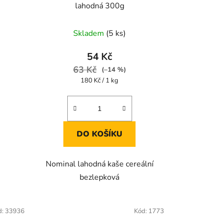
lahodná 300g
Průměrné
Skladem
(5 ks)
hodnocení
produktu
54 Kč
je
63 Kč
(–14 %)
3,5
Měrná
180 Kč / 1 kg
cena:
z
5
hvězdiček.
DO KOŠÍKU
Nominal lahodná kaše cereální
bezlepková
d:
33936
Kód:
1773