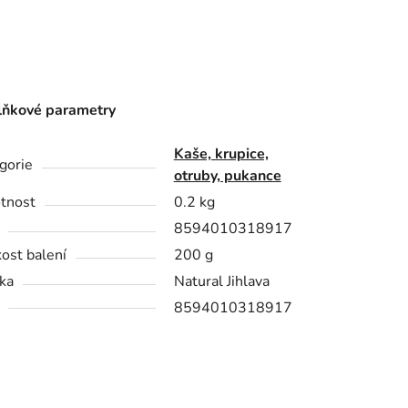
ňkové parametry
Kaše, krupice,
gorie
otruby, pukance
tnost
0.2 kg
8594010318917
kost balení
200 g
ka
Natural Jihlava
8594010318917