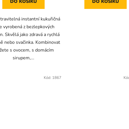
DO KOŠÍKU
DO KOŠÍKU
travitelná instantní kukuřičná
e vyrobená z bezlepkových
n. Skvělá jako zdravá a rychlá
ně nebo svačinka. Kombinovat
žete s ovocem, s domácím
sirupem,...
Kód:
1867
Kó