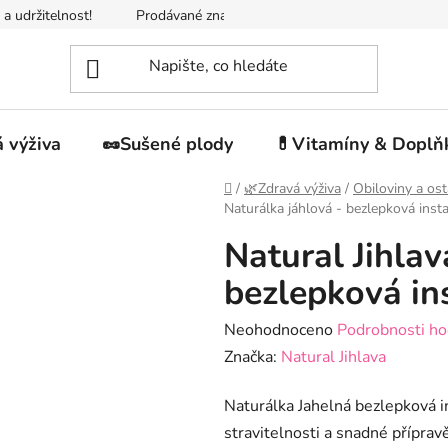
 a udržitelnost!
Prodávané značky
Napište nám
Jak n
 výživa
🥜Sušené plody
💊Vitamíny & Doplň
Domů
/
🌿Zdravá výživa
/
Obiloviny a ost
Naturálka jáhlová - bezlepková inst
Natural Jihlav
bezlepková in
Průměrné
Neohodnoceno
Podrobnosti ho
hodnocení
Značka:
Natural Jihlava
produktu
Naturálka Jahelná bezlepková in
je
stravitelnosti a snadné přípravě
0,0