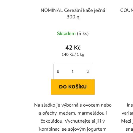
NOMINAL Cereální kaše ječná
COUNT
300 g
Skladem
(5 ks)
42 Kč
Měrná
140 Kč / 1 kg
cena:
DO KOŠÍKU
Na sladko je výborná s ovocem nebo
In
s ořechy, medem, marmeládou i
varia
čokoládou. Vychutnejte si ji i v
Mezi 
kombinaci se sójovým jogurtem
sna