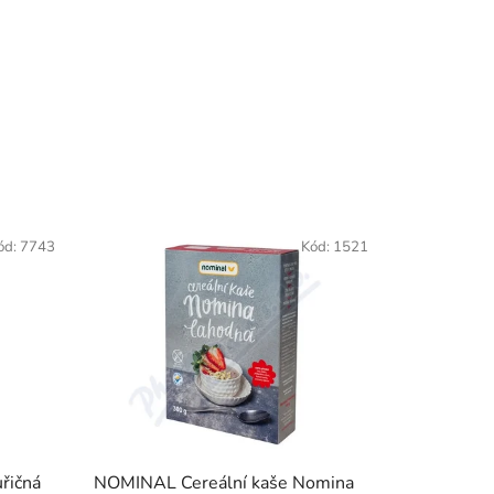
ód:
7743
Kód:
1521
uřičná
NOMINAL Cereální kaše Nomina