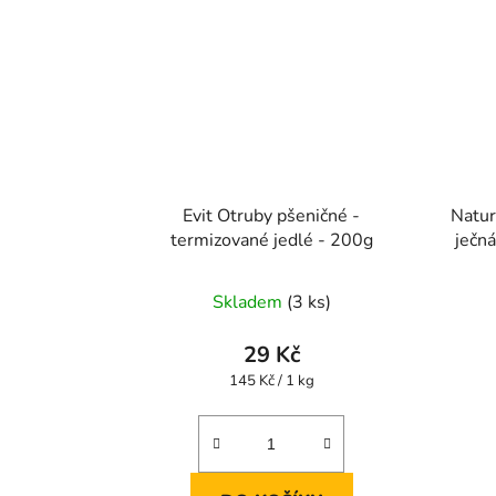
Evit Otruby pšeničné -
Natur
termizované jedlé - 200g
ječná
Skladem
(3 ks)
29 Kč
Měrná
145 Kč / 1 kg
cena: