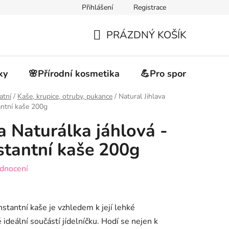
Přihlášení
Registrace
akupovat
Obchodní podmínky
Podmínky ochrany osobních 
PRÁZDNÝ KOŠÍK
NÁKUPNÍ
KOŠÍK
ky
🌸Přírodní kosmetika
💪Pro sportovce
atní
/
Kaše, krupice, otruby, pukance
/
Natural Jihlava
antní kaše 200g
a Naturálka jáhlová -
stantní kaše 200g
dnocení
stantní kaše je vzhledem k její lehké
 ideální součástí jídelníčku. Hodí se nejen k