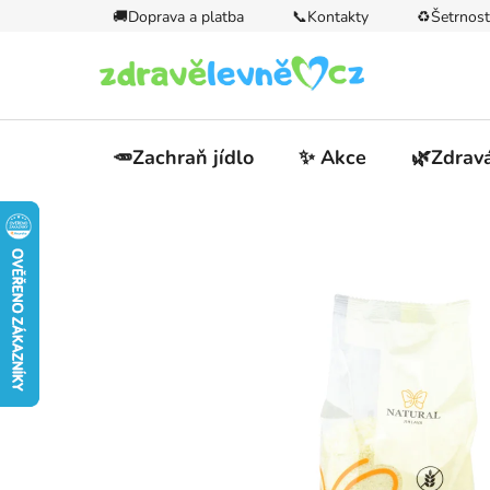
Přejít
🚚Doprava a platba
📞Kontakty
♻️Šetrnost
na
obsah
🥕Zachraň jídlo
✨ Akce
🌿Zdravá