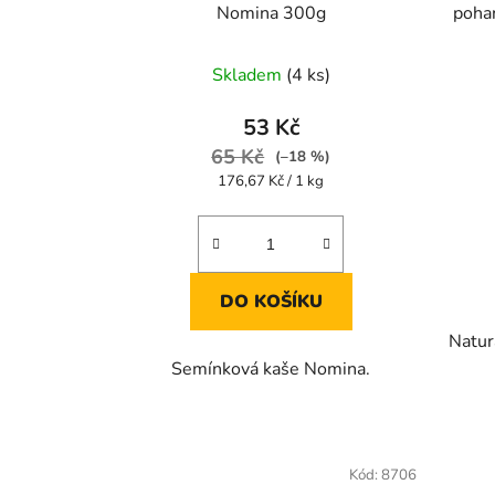
Nomina 300g
pohan
Skladem
(4 ks)
53 Kč
65 Kč
(–18 %)
Měrná
176,67 Kč / 1 kg
cena:
DO KOŠÍKU
Natur
Semínková kaše Nomina.
Kód:
8706