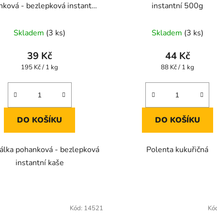
ková - bezlepková instantní
instantní 500g
kaše 200g
Skladem
(3 ks)
Skladem
(3 ks)
39 Kč
44 Kč
Měrná
Měrná
195 Kč / 1 kg
88 Kč / 1 kg
cena:
cena:
DO KOŠÍKU
DO KOŠÍKU
álka pohanková - bezlepková
Polenta kukuřičná
instantní kaše
Kód:
14521
Kó