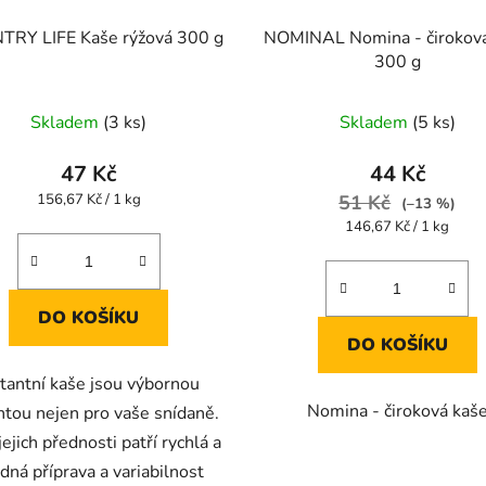
RY LIFE Kaše rýžová 300 g
NOMINAL Nomina - čirokov
300 g
Skladem
(3 ks)
Skladem
(5 ks)
47 Kč
44 Kč
Měrná
156,67 Kč / 1 kg
51 Kč
(–13 %)
cena:
Měrná
146,67 Kč / 1 kg
cena:
DO KOŠÍKU
DO KOŠÍKU
stantní kaše jsou výbornou
Nomina - čiroková kaš
ntou nejen pro vaše snídaně.
jejich přednosti patří rychlá a
dná příprava a variabilnost