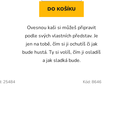
DO KOŠÍKU
Ovesnou kaši si můžeš připravit
podle svých vlastních představ. Je
jen na tobě, čím si ji ochutíš či jak
bude hustá. Ty si volíš, čím ji osladíš
a jak sladká bude.
d:
25484
Kód:
8646