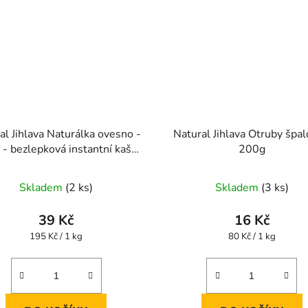
al Jihlava Naturálka ovesno -
Natural Jihlava Otruby špa
 - bezlepková instantní kaše
200g
200g
Skladem
(2 ks)
Skladem
(3 ks)
39 Kč
16 Kč
Měrná
Měrná
195 Kč / 1 kg
80 Kč / 1 kg
cena:
cena: