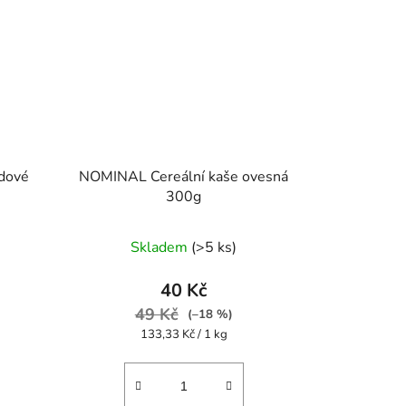
ldové
NOMINAL Cereální kaše ovesná
300g
Skladem
(>5 ks)
40 Kč
49 Kč
(–18 %)
Měrná
133,33 Kč / 1 kg
cena: