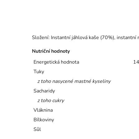
Složení: Instantní jáhlová kaše (70%), instantní
Nutriční hodnoty
Energetická hodnota
14
Tuky
z toho nasycené mastné kyseliny
Sacharidy
z toho cukry
Vláknina
Bílkoviny
Sůl