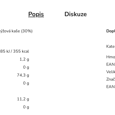
Popis
Diskuze
 rýžová kaše (30%)
Dopl
Kate
85 kJ / 355 kcal
Hmo
1,2 g
EAN
0 g
Veli
74,3 g
Znač
0 g
EAN
11,2 g
0 g