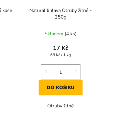
á kaše
Natural Jihlava Otruby žitné -
250g
Skladem
(4 ks)
17 Kč
Měrná
68 Kč / 1 kg
cena:
DO KOŠÍKU
Otruby žitné
e