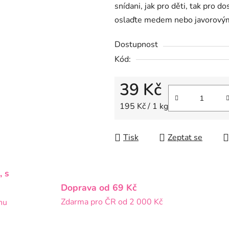
snídani, jak pro děti, tak pro 
z
oslaďte medem nebo javorový
5
hvězdiček.
Dostupnost
Kód:
39 Kč
Měrná cena:
195 Kč / 1 kg
Tisk
Zeptat se
, s
Doprava od 69 Kč
Zdarma pro ČR od 2 000 Kč
nu