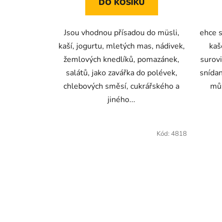
DO KOŠÍKU
Jsou vhodnou přísadou do müsli,
ehce s
kaší, jogurtu, mletých mas, nádivek,
kaš
žemlových knedlíků, pomazánek,
surovi
salátů, jako zavářka do polévek,
snída
chlebových směsí, cukrářského a
mů
jiného...
Kód:
4818