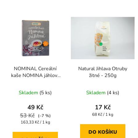
NOMINAL Cereální
Natural Jihlava Otruby
kaše NOMINA jáhlová
žitné - 250g
300g
Průměrné
Skladem
(5 ks)
Skladem
(4 ks)
hodnocení
produktu
49 Kč
17 Kč
je
Měrná
53 Kč
68 Kč / 1 kg
(–7 %)
cena:
4,7
Měrná
163,33 Kč / 1 kg
cena:
z
DO KOŠÍKU
5