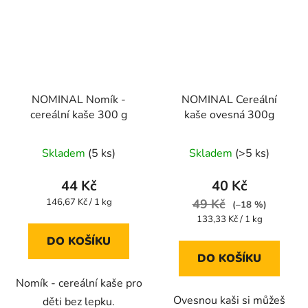
NOMINAL Nomík -
NOMINAL Cereální
cereální kaše 300 g
kaše ovesná 300g
Skladem
(5 ks)
Skladem
(>5 ks)
44 Kč
40 Kč
Měrná
146,67 Kč / 1 kg
49 Kč
(–18 %)
cena:
Měrná
133,33 Kč / 1 kg
cena:
DO KOŠÍKU
DO KOŠÍKU
Nomík - cereální kaše pro
Ovesnou kaši si můžeš
děti bez lepku.