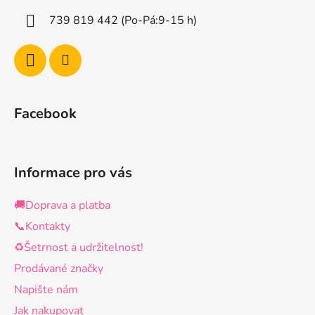
í
739 819 442 (Po-Pá:9-15 h)
Facebook
Informace pro vás
🚚Doprava a platba
📞Kontakty
♻️Šetrnost a udržitelnost!
Prodávané značky
Napište nám
Jak nakupovat