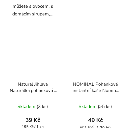
můžete s ovocem, s
domácím sirupem,...
Natural Jihlava
NOMINAL Pohanková
Naturálka pohanková -
instantní kaše Nomina
bezlepková instantní
300g
kaše 200g
Skladem
(3 ks)
Skladem
(>5 ks)
39 Kč
49 Kč
Měrná
195 Kč / 1 kg
62 Kč
(–20 %)