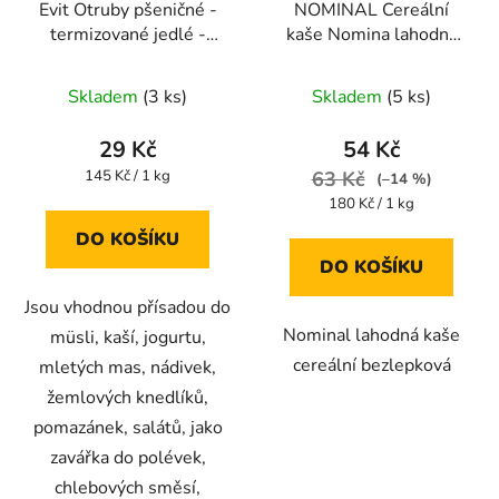
Evit Otruby pšeničné -
NOMINAL Cereální
termizované jedlé -
kaše Nomina lahodná
200g
300g
Průměrné
Skladem
(3 ks)
Skladem
(5 ks)
hodnocení
produktu
29 Kč
54 Kč
je
Měrná
145 Kč / 1 kg
63 Kč
(–14 %)
cena:
3,5
Měrná
180 Kč / 1 kg
cena:
z
DO KOŠÍKU
5
DO KOŠÍKU
hvězdiček.
Jsou vhodnou přísadou do
Nominal lahodná kaše
müsli, kaší, jogurtu,
cereální bezlepková
mletých mas, nádivek,
žemlových knedlíků,
pomazánek, salátů, jako
zavářka do polévek,
chlebových směsí,