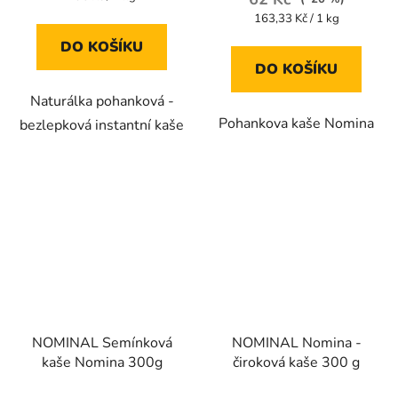
cena:
Měrná
163,33 Kč / 1 kg
cena:
DO KOŠÍKU
DO KOŠÍKU
Naturálka pohanková -
Pohankova kaše Nomina
bezlepková instantní kaše
NOMINAL Semínková
NOMINAL Nomina -
kaše Nomina 300g
čiroková kaše 300 g