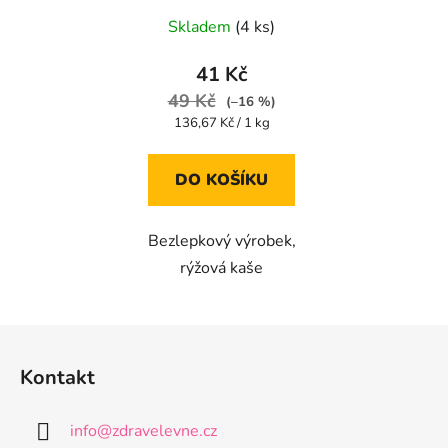
Skladem
(4 ks)
41 Kč
49 Kč
(–16 %)
Měrná
136,67 Kč / 1 kg
cena:
DO KOŠÍKU
Bezlepkový výrobek,
rýžová kaše
Z
á
Kontakt
p
a
info
@
zdravelevne.cz
t