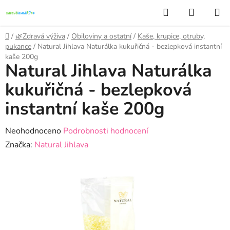
Přejít
Hledat
NÁKUP
na
KOŠÍK
obsah
Domů
/
🌿Zdravá výživa
/
Obiloviny a ostatní
/
Kaše, krupice, otruby,
pukance
/
Natural Jihlava Naturálka kukuřičná - bezlepková instantní
kaše 200g
Natural Jihlava Naturálka
kukuřičná - bezlepková
instantní kaše 200g
Průměrné
Neohodnoceno
Podrobnosti hodnocení
hodnocení
Značka:
Natural Jihlava
produktu
je
0,0
z
5
hvězdiček.