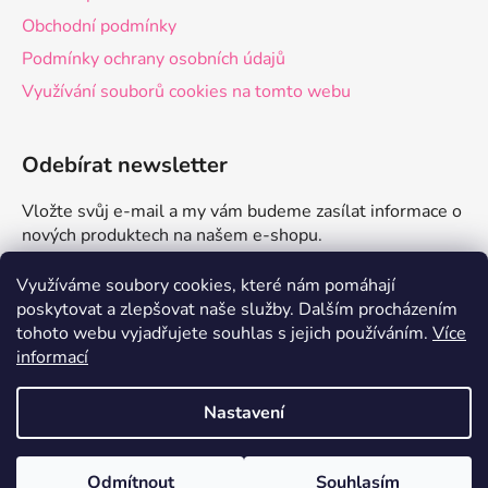
Obchodní podmínky
Podmínky ochrany osobních údajů
Využívání souborů cookies na tomto webu
Odebírat newsletter
Vložte svůj e-mail a my vám budeme zasílat informace o
nových produktech na našem e-shopu.
E-mail
Využíváme soubory cookies, které nám pomáhají
poskytovat a zlepšovat naše služby.
Dalším procházením
tohoto webu vyjadřujete souhlas s jejich používáním.
Více
PŘIHLÁSIT SE
informací
Nastavení
Vytvořil Shoptet
Odmítnout
Souhlasím
Copyright 2026
zdravelevne.cz
. Všechna práva