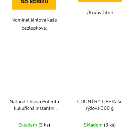
DO KOŠÍKU
hvězdiček.
Otruby žitné
Nominal jáhlová kaše
bezlepková.
Natural Jihlava Polenta
COUNTRY LIFE Kaše
kukuřičná instantní
rýžová 300 g
500g
Skladem
(3 ks)
Skladem
(3 ks)