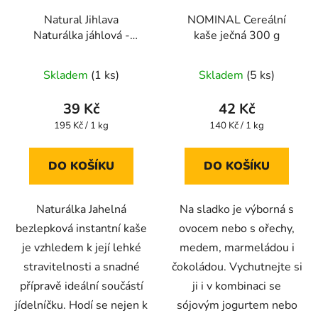
Natural Jihlava
NOMINAL Cereální
Naturálka jáhlová -
kaše ječná 300 g
bezlepková instantní
kaše 200g
Skladem
(1 ks)
Skladem
(5 ks)
39 Kč
42 Kč
Měrná
Měrná
195 Kč / 1 kg
140 Kč / 1 kg
cena:
cena:
DO KOŠÍKU
DO KOŠÍKU
Naturálka Jahelná
Na sladko je výborná s
bezlepková instantní kaše
ovocem nebo s ořechy,
je vzhledem k její lehké
medem, marmeládou i
stravitelnosti a snadné
čokoládou. Vychutnejte si
přípravě ideální součástí
ji i v kombinaci se
jídelníčku. Hodí se nejen k
sójovým jogurtem nebo