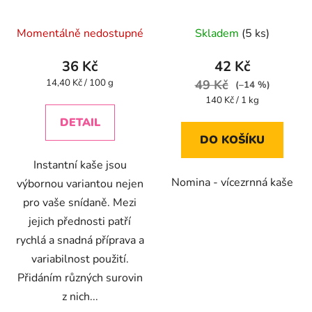
Momentálně nedostupné
Skladem
(5 ks)
36 Kč
42 Kč
Měrná
14,40 Kč / 100 g
49 Kč
(–14 %)
cena:
Měrná
140 Kč / 1 kg
cena:
DETAIL
DO KOŠÍKU
Instantní kaše jsou
Nomina - vícezrnná kaše
výbornou variantou nejen
pro vaše snídaně. Mezi
jejich přednosti patří
rychlá a snadná příprava a
variabilnost použití.
Přidáním různých surovin
z nich...