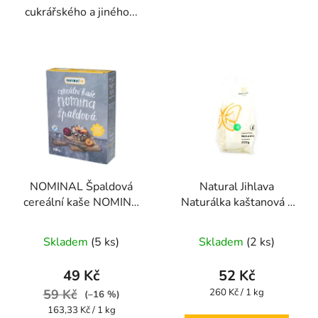
cukrářského a jiného...
NOMINAL Špaldová
Natural Jihlava
cereální kaše NOMINA
Naturálka kaštanová -
300g
bezlepková instantní
kaše 200g
Skladem
(5 ks)
Skladem
(2 ks)
49 Kč
52 Kč
Měrná
59 Kč
260 Kč / 1 kg
(–16 %)
cena:
Měrná
163,33 Kč / 1 kg