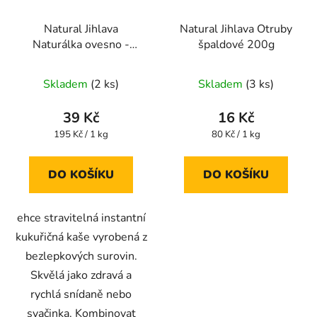
Natural Jihlava
Natural Jihlava Otruby
Naturálka ovesno -
špaldové 200g
ječná - bezlepková
instantní kaše 200g
Skladem
(2 ks)
Skladem
(3 ks)
39 Kč
16 Kč
Měrná
Měrná
195 Kč / 1 kg
80 Kč / 1 kg
cena:
cena:
DO KOŠÍKU
DO KOŠÍKU
ehce stravitelná instantní
kukuřičná kaše vyrobená z
bezlepkových surovin.
Skvělá jako zdravá a
rychlá snídaně nebo
svačinka. Kombinovat