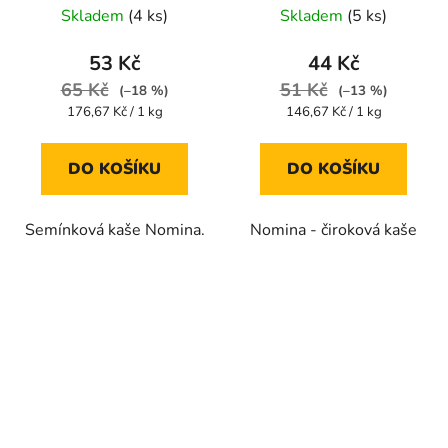
Skladem
(4 ks)
Skladem
(5 ks)
53 Kč
44 Kč
65 Kč
51 Kč
(–18 %)
(–13 %)
Měrná
Měrná
176,67 Kč / 1 kg
146,67 Kč / 1 kg
cena:
cena:
DO KOŠÍKU
DO KOŠÍKU
Semínková kaše Nomina.
Nomina - čiroková kaše