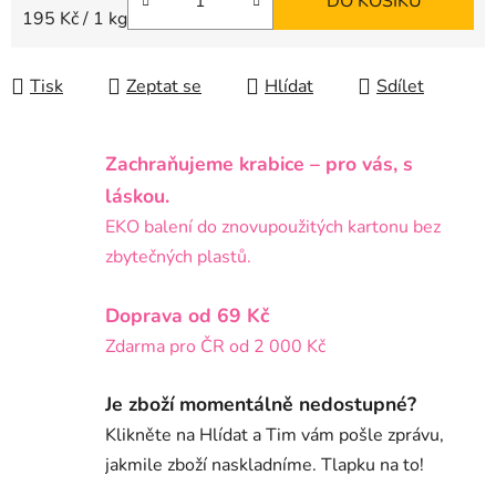
DO KOŠÍKU
Měrná cena:
195 Kč / 1 kg
Tisk
Zeptat se
Hlídat
Sdílet
Zachraňujeme krabice – pro vás, s
láskou.
EKO balení do znovupoužitých kartonu bez
zbytečných plastů.
Doprava od 69 Kč
Zdarma pro ČR od 2 000 Kč
Je zboží momentálně nedostupné?
Klikněte na Hlídat a Tim vám pošle zprávu,
jakmile zboží naskladníme. Tlapku na to!