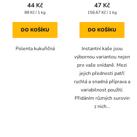
44 Kč
47 Kč
Měrná
Měrná
88 Kč / 1 kg
156,67 Kč / 1 kg
cena:
cena:
DO KOŠÍKU
DO KOŠÍKU
Polenta kukuřičná
Instantní kaše jsou
výbornou variantou nejen
pro vaše snídaně. Mezi
jejich přednosti patří
rychlá a snadná příprava a
variabilnost použití.
Přidáním různých surovin
z nich...