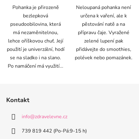
Pohanka je přirozeně
Neloupaná pohanka není
bezlepková
určena k vaření, ale k
pseudoobilovina, která
pěstování natě a na
má nezaměnitelnou,
přípravu čaje. Vyražené
lehce oříškovou chuť. Její
zelené lupení pak
použití je univerzální, hodí
přidávejte do smoothies,
se na sladko i na slano.
polévek nebo pomazánek.
Po namáčení má využití...
Z
á
Kontakt
p
a
info
@
zdravelevne.cz
t
í
739 819 442 (Po-Pá:9-15 h)