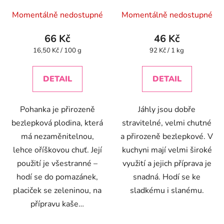
Momentálně nedostupné
Momentálně nedostupné
66 Kč
46 Kč
Měrná
Měrná
16,50 Kč / 100 g
92 Kč / 1 kg
cena:
cena:
DETAIL
DETAIL
Pohanka je přirozeně
Jáhly jsou dobře
bezlepková plodina, která
stravitelné, velmi chutné
má nezaměnitelnou,
a přirozeně bezlepkové. V
lehce oříškovou chuť. Její
kuchyni mají velmi široké
použití je všestranné –
využití a jejich příprava je
hodí se do pomazánek,
snadná. Hodí se ke
placiček se zeleninou, na
sladkému i slanému.
přípravu kaše…