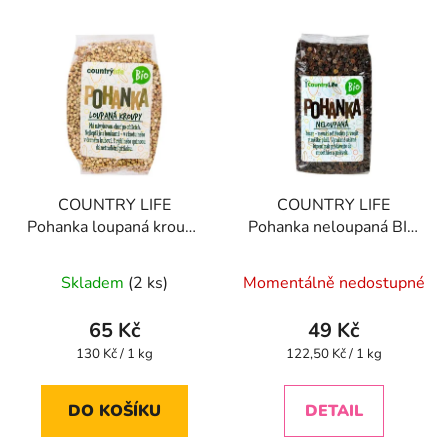
COUNTRY LIFE
COUNTRY LIFE
Pohanka loupaná kroupy
Pohanka neloupaná BIO
BIO 500 g
400 g
Skladem
(2 ks)
Momentálně nedostupné
65 Kč
49 Kč
Měrná
Měrná
130 Kč / 1 kg
122,50 Kč / 1 kg
cena:
cena:
DO KOŠÍKU
DETAIL