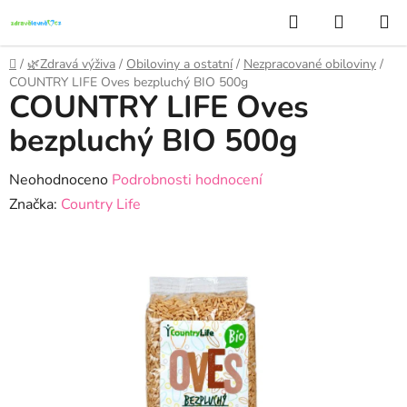
Přejít
Hledat
NÁKUP
na
KOŠÍK
obsah
Domů
/
🌿Zdravá výživa
/
Obiloviny a ostatní
/
Nezpracované obiloviny
/
COUNTRY LIFE Oves bezpluchý BIO 500g
COUNTRY LIFE Oves
bezpluchý BIO 500g
Průměrné
Neohodnoceno
Podrobnosti hodnocení
hodnocení
Značka:
Country Life
produktu
je
0,0
z
5
hvězdiček.