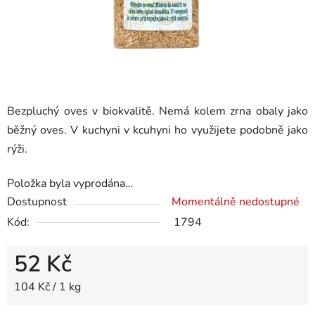
Bezpluchý oves v biokvalitě. Nemá kolem zrna obaly jako
běžný oves. V kuchyni v kcuhyni ho využijete podobně jako
rýži.
Položka byla vyprodána…
Dostupnost
Momentálně nedostupné
Kód:
1794
52 Kč
Měrná cena:
104 Kč / 1 kg