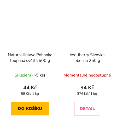
Natural Jihlava Pohanka
Wolfberry Slzovka
loupaná světlá 500 g
obecná 250 g
Skladem
(>5 ks)
Momentálně nedostupné
44 Kč
94 Kč
Měrná
Měrná
88 Kč / 1 kg
376 Kč / 1 kg
cena:
cena:
DO KOŠÍKU
DETAIL