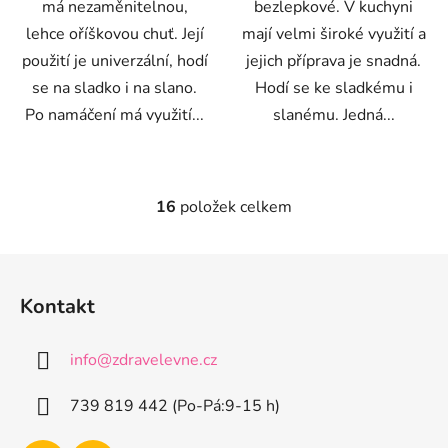
má nezaměnitelnou,
bezlepkové. V kuchyni
lehce oříškovou chuť. Její
mají velmi široké využití a
použití je univerzální, hodí
jejich příprava je snadná.
se na sladko i na slano.
Hodí se ke sladkému i
Po namáčení má využití...
slanému. Jedná...
16
položek celkem
O
v
l
Z
á
á
d
Kontakt
p
a
a
c
info
@
zdravelevne.cz
t
í
p
í
739 819 442 (Po-Pá:9-15 h)
r
v