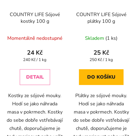
COUNTRY LIFE Sójové
COUNTRY LIFE Sójové
kostky 100 g
plátky 100 g
Momentálně nedostupné
Skladem
(1 ks)
24 Kč
25 Kč
Měrná
Měrná
240 Kč / 1 kg
250 Kč / 1 kg
cena:
cena:
DETAIL
DO KOŠÍKU
Kostky ze sójové mouky.
Plátky ze sójové mouky.
Hodí se jako náhrada
Hodí se jako náhrada
masa v pokrmech. Kostky
masa v pokrmech. Kostky
do sebe dobře vstřebávají
do sebe dobře vstřebávají
chutě, doporučujeme je
chutě, doporučujeme je