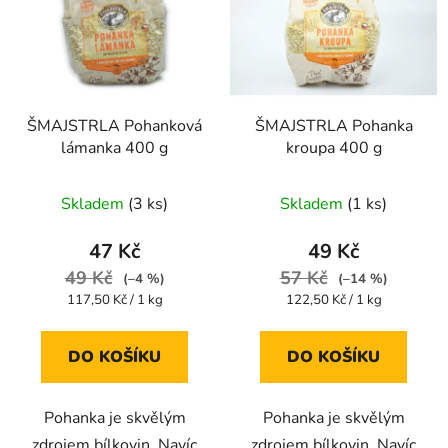
p
o
i
d
s
u
p
k
r
t
ŠMAJSTRLA Pohanková
ŠMAJSTRLA Pohanka
o
ů
lámanka 400 g
kroupa 400 g
d
u
Skladem
(3 ks)
Skladem
(1 ks)
k
t
47 Kč
49 Kč
ů
49 Kč
57 Kč
(–4 %)
(–14 %)
Měrná
Měrná
117,50 Kč / 1 kg
122,50 Kč / 1 kg
cena:
cena:
DO KOŠÍKU
DO KOŠÍKU
Pohanka je skvělým
Pohanka je skvělým
zdrojem bílkovin. Navíc
zdrojem bílkovin. Navíc