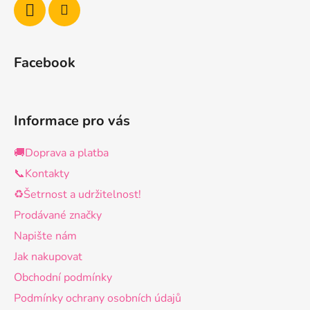
k
y
v
ý
Facebook
p
i
s
u
Informace pro vás
🚚Doprava a platba
📞Kontakty
♻️Šetrnost a udržitelnost!
Prodávané značky
Napište nám
Jak nakupovat
Obchodní podmínky
Podmínky ochrany osobních údajů