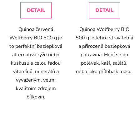
DETAIL
DETAIL
Quinoa červená
Quinoa Wolfberry BIO
Wolfberry BIO 500 g je
500 g je lehce stravitelná
to perfektní bezlepková
a přirozeně bezlepková
alternativa rýže nebo
potravina. Hodí se do
kuskusu s celou řadou
polévek, kaší, salátů,
vitamínů, minerálů a
nebo jako příloha k masu.
vyváženým, velmi
kvalitním zdrojem
bílkovin.