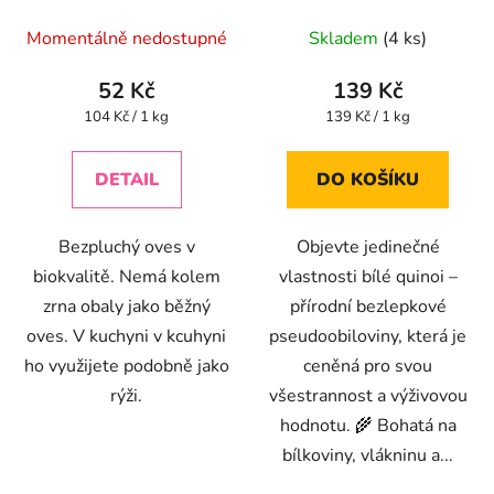
Průměrné
Momentálně nedostupné
Skladem
(4 ks)
hodnocení
produktu
52 Kč
139 Kč
je
Měrná
Měrná
104 Kč / 1 kg
139 Kč / 1 kg
cena:
cena:
4,2
z
DETAIL
DO KOŠÍKU
5
hvězdiček.
Bezpluchý oves v
Objevte jedinečné
biokvalitě. Nemá kolem
vlastnosti bílé quinoi –
zrna obaly jako běžný
přírodní bezlepkové
oves. V kuchyni v kcuhyni
pseudoobiloviny, která je
ho využijete podobně jako
ceněná pro svou
rýži.
všestrannost a výživovou
hodnotu. 🌾 Bohatá na
bílkoviny, vlákninu a...