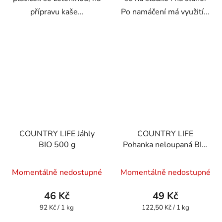
přípravu kaše…
Po namáčení má využití...
COUNTRY LIFE Jáhly
COUNTRY LIFE
BIO 500 g
Pohanka neloupaná BIO
400 g
Momentálně nedostupné
Momentálně nedostupné
46 Kč
49 Kč
Měrná
Měrná
92 Kč / 1 kg
122,50 Kč / 1 kg
cena:
cena: