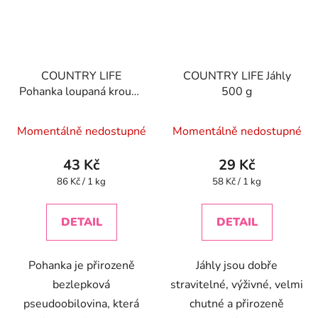
COUNTRY LIFE
COUNTRY LIFE Jáhly
Pohanka loupaná kroupy
500 g
500 g
Momentálně nedostupné
Momentálně nedostupné
43 Kč
29 Kč
Měrná
Měrná
86 Kč / 1 kg
58 Kč / 1 kg
cena:
cena:
DETAIL
DETAIL
Pohanka je přirozeně
Jáhly jsou dobře
bezlepková
stravitelné, výživné, velmi
pseudoobilovina, která
chutné a přirozeně