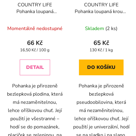
COUNTRY LIFE
COUNTRY LIFE
Pohanka loupaná
Pohanka loupaná kroupy
lámanka BIO 400 g
BIO 500 g
Momentálně nedostupné
Skladem
(2 ks)
66 Kč
65 Kč
Měrná
Měrná
16,50 Kč / 100 g
130 Kč / 1 kg
cena:
cena:
DETAIL
DO KOŠÍKU
Pohanka je přirozeně
Pohanka je přirozeně
bezlepková plodina, která
bezlepková
má nezaměnitelnou,
pseudoobilovina, která
lehce oříškovou chuť. Její
má nezaměnitelnou,
použití je všestranné –
lehce oříškovou chuť. Její
hodí se do pomazánek,
použití je univerzální, hodí
placiček se zeleninou, na
se na sladko i na slano.