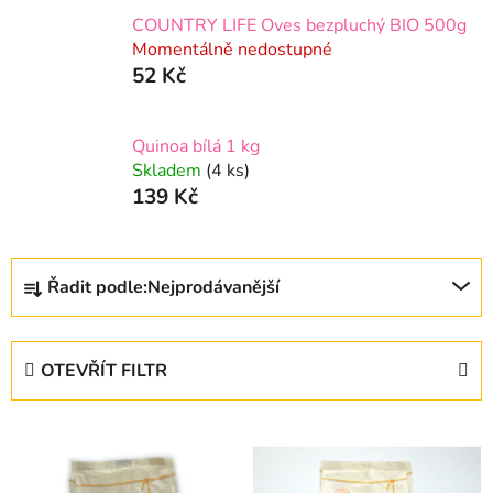
COUNTRY LIFE Oves bezpluchý BIO 500g
Momentálně nedostupné
52 Kč
Quinoa bílá 1 kg
Skladem
(4 ks)
139 Kč
Ř
Řadit podle:
Nejprodávanější
a
z
e
OTEVŘÍT FILTR
n
í
V
p
ý
r