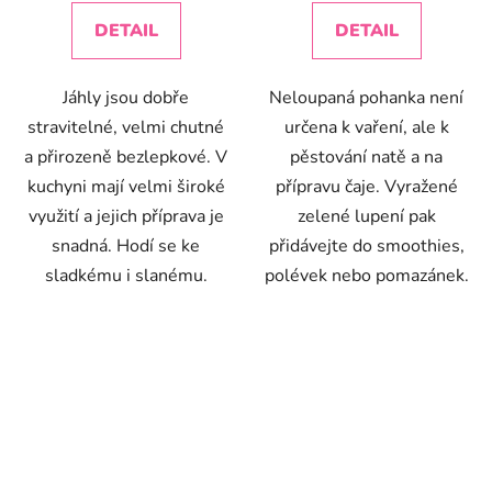
DETAIL
DETAIL
Jáhly jsou dobře
Neloupaná pohanka není
stravitelné, velmi chutné
určena k vaření, ale k
a přirozeně bezlepkové. V
pěstování natě a na
kuchyni mají velmi široké
přípravu čaje. Vyražené
využití a jejich příprava je
zelené lupení pak
snadná. Hodí se ke
přidávejte do smoothies,
sladkému i slanému.
polévek nebo pomazánek.