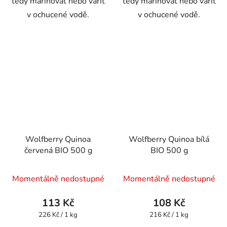
tedy marinovat nebo vařit
tedy marinovat nebo vařit
v ochucené vodě.
v ochucené vodě.
Wolfberry Quinoa
Wolfberry Quinoa bílá
červená BIO 500 g
BIO 500 g
Momentálně nedostupné
Momentálně nedostupné
113 Kč
108 Kč
Měrná
Měrná
226 Kč / 1 kg
216 Kč / 1 kg
cena:
cena: