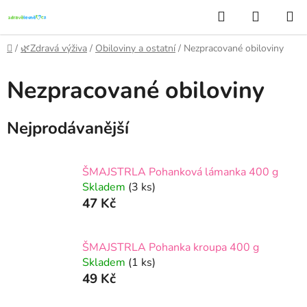
Přejít
Hledat
NÁKUP
na
KOŠÍK
obsah
Domů
/
🌿Zdravá výživa
/
Obiloviny a ostatní
/
Nezpracované obiloviny
Nezpracované obiloviny
Nejprodávanější
ŠMAJSTRLA Pohanková lámanka 400 g
Skladem
(3 ks)
47 Kč
ŠMAJSTRLA Pohanka kroupa 400 g
Skladem
(1 ks)
49 Kč