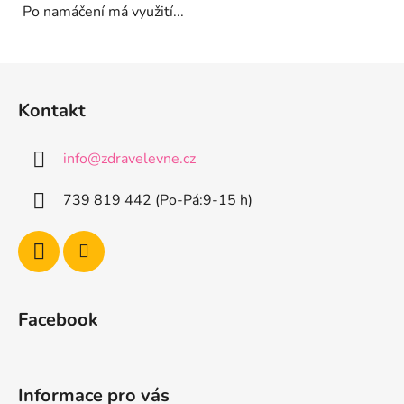
Po namáčení má využití...
Z
á
Kontakt
p
a
info
@
zdravelevne.cz
t
í
739 819 442 (Po-Pá:9-15 h)
Facebook
Informace pro vás