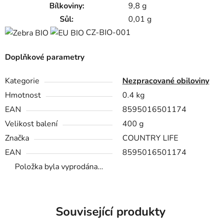
Bílkoviny:
9,8 g
Sůl:
0,01 g
CZ-BIO-001
Doplňkové parametry
Kategorie
Nezpracované obiloviny
Hmotnost
0.4 kg
EAN
8595016501174
Velikost balení
400 g
Značka
COUNTRY LIFE
EAN
8595016501174
Položka byla vyprodána…
Související produkty