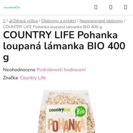
Přejít
Hledat
NÁKUP
na
KOŠÍK
obsah
Domů
/
🌿Zdravá výživa
/
Obiloviny a ostatní
/
Nezpracované obiloviny
/
COUNTRY LIFE Pohanka loupaná lámanka BIO 400 g
COUNTRY LIFE Pohanka
loupaná lámanka BIO 400
g
Průměrné
Neohodnoceno
Podrobnosti hodnocení
hodnocení
Značka:
Country Life
produktu
je
0,0
z
5
hvězdiček.