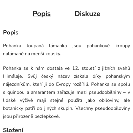
Popis
Diskuze
Popis
Pohanka loupaná lámanka jsou pohankové kroupy
nalámané na menší kousky.
Pohanka se k nám dostala ve 12. století z jižních svahů
Himálaje. Svůj český název získala díky pohanským
nájezdníkům, kteří ji do Evropy rozšířili. Pohanka se spolu
s
quinoou
a
amarantem
zařazuje mezi pseudoobilniny – v
lidské výživě mají stejné použití jako obiloviny, ale
botanicky patří do jiných skupin. Všechny pseudoobiloviny
jsou přirozeně bezlepkové.
Složení