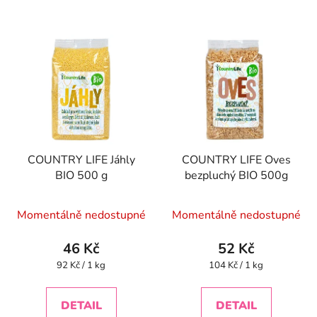
COUNTRY LIFE Jáhly
COUNTRY LIFE Oves
BIO 500 g
bezpluchý BIO 500g
Momentálně nedostupné
Momentálně nedostupné
46 Kč
52 Kč
Měrná
Měrná
92 Kč / 1 kg
104 Kč / 1 kg
cena:
cena:
DETAIL
DETAIL