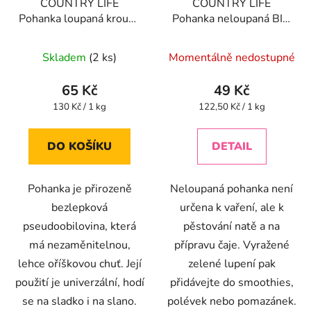
COUNTRY LIFE
COUNTRY LIFE
Pohanka loupaná kroupy
Pohanka neloupaná BIO
BIO 500 g
400 g
Skladem
(2 ks)
Momentálně nedostupné
65 Kč
49 Kč
Měrná
Měrná
130 Kč / 1 kg
122,50 Kč / 1 kg
cena:
cena:
DO KOŠÍKU
DETAIL
Pohanka je přirozeně
Neloupaná pohanka není
bezlepková
určena k vaření, ale k
pseudoobilovina, která
pěstování natě a na
má nezaměnitelnou,
přípravu čaje. Vyražené
lehce oříškovou chuť. Její
zelené lupení pak
použití je univerzální, hodí
přidávejte do smoothies,
se na sladko i na slano.
polévek nebo pomazánek.