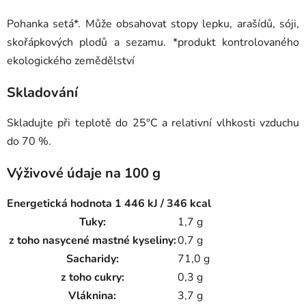
Pohanka setá*. Může obsahovat stopy lepku, arašídů, sóji,
skořápkových plodů a sezamu. *produkt kontrolovaného
ekologického zemědělství
Skladování
Skladujte při teplotě do 25°C a relativní vlhkosti vzduchu
do 70 %.
Výživové údaje na 100 g
Energetická hodnota 1 446 kJ / 346 kcal
Tuky:
1,7 g
z toho nasycené mastné kyseliny:
0,7 g
Sacharidy:
71,0 g
z toho cukry:
0,3 g
Vláknina:
3,7 g