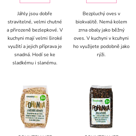
Jáhly jsou dobře
Bezpluchý oves v
stravitelné, velmi chutné
biokvalitě. Nemá kolem
a přirozeně bezlepkové. V
zrna obaly jako běžný
kuchyni mají velmi široké
oves. V kuchyni v kcuhyni
využití a jejich příprava je
ho využijete podobně jako
snadná. Hodí se ke
rýži.
sladkému i slanému.