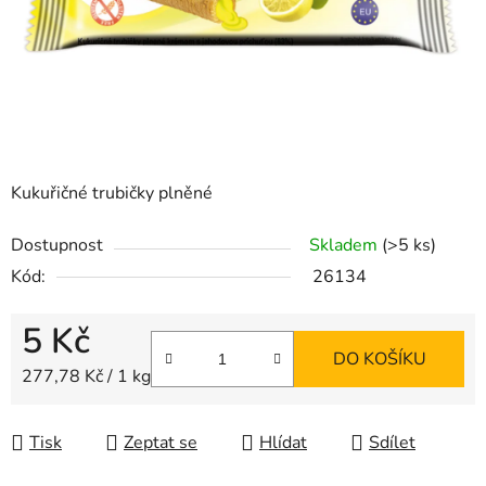
Kukuřičné trubičky plněné
Dostupnost
Skladem
(>5 ks)
Kód:
26134
5 Kč
DO KOŠÍKU
Měrná cena:
277,78 Kč / 1 kg
Tisk
Zeptat se
Hlídat
Sdílet