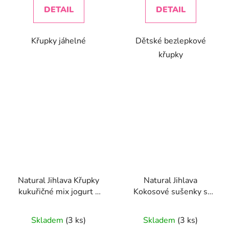
DETAIL
DETAIL
Křupky jáhelné
Dětské bezlepkové
křupky
Natural Jihlava Křupky
Natural Jihlava
kukuřičné mix jogurt -
Kokosové sušenky s
čokoláda 140g
citronovou příchutí
Průměrné
Průměrné
150g
Skladem
(3 ks)
Skladem
(3 ks)
hodnocení
hodnocení