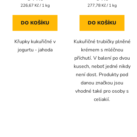
je
je
Měrná
Měrná
226,67 Kč / 1 kg
277,78 Kč / 1 kg
cena:
cena:
5,0
4,0
z
z
DO KOŠÍKU
DO KOŠÍKU
5
5
hvězdiček.
hvězdiček.
Křupky kukuřičné v
Kukuřičné trubičky plněné
jogurtu - jahoda
krémem s mléčnou
příchutí. V balení po dvou
kusech, neboť jedné nikdy
není dost. Produkty pod
danou značkou jsou
vhodné také pro osoby s
celiakií.