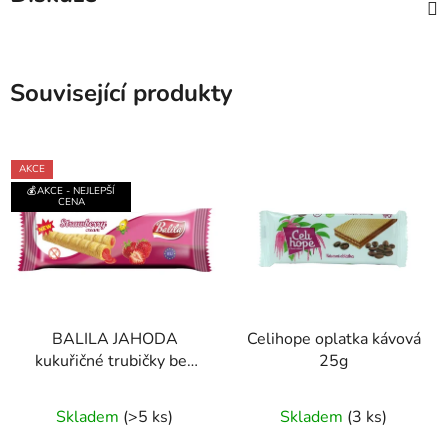
Související produkty
AKCE
💰AKCE - NEJLEPŠÍ
CENA
BALILA JAHODA
Celihope oplatka kávová
kukuřičné trubičky bez
25g
lepku 18g
Průměrné
Průměrné
Skladem
(>5 ks)
Skladem
(3 ks)
hodnocení
hodnocení