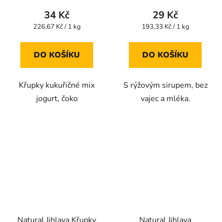
produktu
produktu
34 Kč
29 Kč
je
je
Měrná
Měrná
226,67 Kč / 1 kg
193,33 Kč / 1 kg
cena:
cena:
5,0
5,0
z
z
DO KOŠÍKU
DO KOŠÍKU
5
5
hvězdiček.
hvězdiček.
Křupky kukuřičné mix
S rýžovým sirupem, bez
jogurt, čoko
vajec a mléka.
Natural Jihlava Křupky
Natural Jihlava