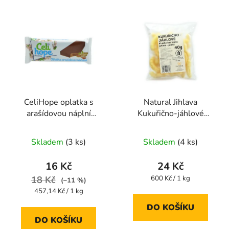
CeliHope oplatka s
Natural Jihlava
arašídovou náplní
Kukuřično-jáhlové
máčená 35g
křupky bez lepku jahoda
Průměrné
- jablko 40g
Skladem
(3 ks)
Skladem
(4 ks)
hodnocení
produktu
16 Kč
24 Kč
je
Měrná
18 Kč
600 Kč / 1 kg
(–11 %)
cena:
5,0
Měrná
457,14 Kč / 1 kg
cena:
z
DO KOŠÍKU
5
DO KOŠÍKU