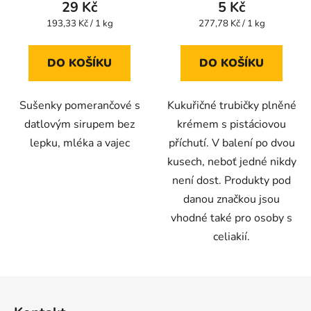
29 Kč
5 Kč
je
je
Měrná
Měrná
193,33 Kč / 1 kg
277,78 Kč / 1 kg
cena:
cena:
5,0
4,5
z
z
DO KOŠÍKU
DO KOŠÍKU
5
5
hvězdiček.
hvězdiček.
Sušenky pomerančové s
Kukuřičné trubičky plněné
datlovým sirupem bez
krémem s pistáciovou
lepku, mléka a vajec
příchutí. V balení po dvou
kusech, neboť jedné nikdy
není dost. Produkty pod
danou značkou jsou
vhodné také pro osoby s
celiakií.
Z
á