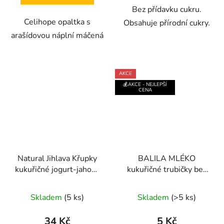
hvězdiček.
Bez přídavku cukru.
Celihope opaltka s
Obsahuje přírodní cukry.
arašídovou náplní máčená
AKCE
💰AKCE - NEJLEPŠÍ
CENA
Natural Jihlava Křupky
BALILA MLÉKO
kukuřičné jogurt-jahoda
kukuřičné trubičky bez
140g
lepku 18g
Průměrné
Průměrné
Skladem
(5 ks)
Skladem
(>5 ks)
hodnocení
hodnocení
produktu
produktu
34 Kč
5 Kč