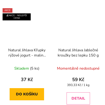
AKCE
💰AKCE - NEJLEPŠÍ
CENA
Natural Jihlava Křupky
Natural Jihlava Jablečné
rýžové jogurt - malina
kroužky bez lepku 150 g
140 g
Průměrné
Skladem
(5 ks)
Momentálně nedostupné
hodnocení
produktu
37 Kč
59 Kč
je
Měrná
393,33 Kč / 1 kg
cena:
4,5
DO KOŠÍKU
z
DETAIL
5