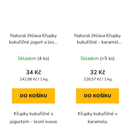
Natural Jihlava Křupky
Natural Jihlava Křupky
kukuřičné jogurt a lesní
kukuřičné - karamel
ovoce 140g
140g
Průměrné
Průměrné
Skladem
(4 ks)
Skladem
(>5 ks)
hodnocení
hodnocení
produktu
produktu
34 Kč
32 Kč
je
je
Měrná
Měrná
242,86 Kč / 1 kg
228,57 Kč / 1 kg
cena:
cena:
5,0
5,0
z
z
DO KOŠÍKU
DO KOŠÍKU
5
5
hvězdiček.
hvězdiček.
Křupky kukuřičné s
Křupky kukuřičné v
jogurtem - lesní ovoce
karamelu