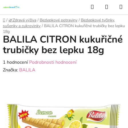
Přejít
Hledat
NÁKUP
na
KOŠÍK
obsah
Domů
/
🌿Zdravá výživa
/
Bezlepkové potraviny
/
Bezlepkové tyčinky,
sušenky a cukrovinky
/
BALILA CITRON kukuřičné trubičky bez lepku
18g
BALILA CITRON kukuřičné
trubičky bez lepku 18g
Průměrné
1 hodnocení
Podrobnosti hodnocení
hodnocení
Značka:
BALILA
produktu
je
5,0
z
5
hvězdiček.