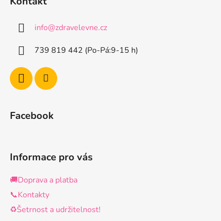
Kontakt
p
a
info
@
zdravelevne.cz
t
í
739 819 442 (Po-Pá:9-15 h)
Facebook
Informace pro vás
🚚Doprava a platba
📞Kontakty
♻️Šetrnost a udržitelnost!