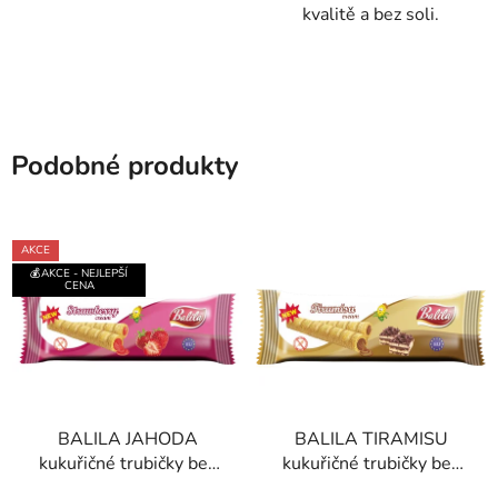
kvalitě a bez soli.
Podobné produkty
AKCE
💰AKCE - NEJLEPŠÍ
CENA
BALILA JAHODA
BALILA TIRAMISU
kukuřičné trubičky bez
kukuřičné trubičky bez
lepku 18g
lepku 18g