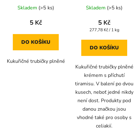
Průměrné
Průměrné
Skladem
(>5 ks)
Skladem
(>5 ks)
hodnocení
hodnocení
produktu
produktu
5 Kč
5 Kč
je
je
Měrná
277,78 Kč / 1 kg
cena:
5,0
5,0
DO KOŠÍKU
z
z
DO KOŠÍKU
5
5
Kukuřičné trubičky plněné
hvězdiček.
hvězdiček.
Kukuřičné trubičky plněné
krémem s příchutí
tiramisu. V balení po dvou
kusech, neboť jedné nikdy
není dost. Produkty pod
danou značkou jsou
vhodné také pro osoby s
celiakií.