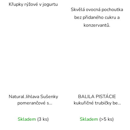
Křupky rýžové v jogurtu
hvězdiček.
Skvělá ovocná pochoutka
bez přidaného cukru a
konzervantů.
Natural Jihlava Sušenky
BALILA PISTÁCIE
pomerančové s
kukuřičné trubičky bez
datlovým sirupem bez
lepku 18g
Průměrné
Průměrné
lepku, mléka a vajec
Skladem
(3 ks)
Skladem
(>5 ks)
150g
hodnocení
hodnocení
produktu
produktu