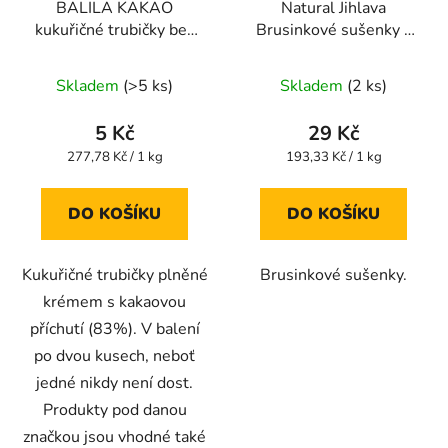
BALILA KAKAO
Natural Jihlava
kukuřičné trubičky bez
Brusinkové sušenky s
lepku 18g
kokosem bezlepkové
Průměrné
Průměrné
150g
Skladem
(>5 ks)
Skladem
(2 ks)
hodnocení
hodnocení
produktu
produktu
5 Kč
29 Kč
je
je
Měrná
Měrná
277,78 Kč / 1 kg
193,33 Kč / 1 kg
cena:
cena:
5,0
5,0
z
z
DO KOŠÍKU
DO KOŠÍKU
5
5
hvězdiček.
hvězdiček.
Kukuřičné trubičky plněné
Brusinkové sušenky.
krémem s kakaovou
příchutí (83%). V balení
po dvou kusech, neboť
jedné nikdy není dost.
Produkty pod danou
značkou jsou vhodné také