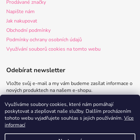
Prodávané značky
Napište nám
Jak nakupovat
Obchodní podmínky
Podmínky ochrany osobních údajů
Využívání souborů cookies na tomto webu
Odebírat newsletter
Vložte svůj e-mail a my vám budeme zasílat informace o
nových produktech na našem e-shopu.
E-mail
Využíváme soubory cookies, které nám pomáhají
poskytovat a zlepšovat naše služby.
Dalším procházením
tohoto webu vyjadřujete souhlas s jejich používáním.
Více
PŘIHLÁSIT SE
informací