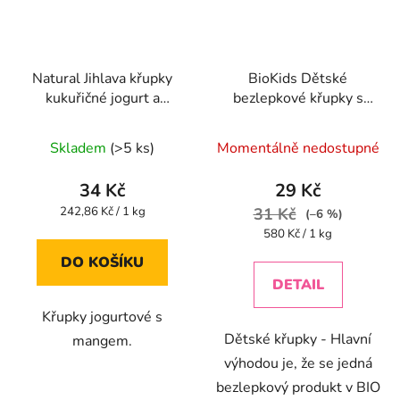
Natural Jihlava křupky
BioKids Dětské
kukuřičné jogurt a
bezlepkové křupky s
mango 140g
červenou řepou BIO -
Průměrné
Průměrné
55g
Skladem
(>5 ks)
Momentálně nedostupné
hodnocení
hodnocení
produktu
produktu
34 Kč
29 Kč
je
je
Měrná
242,86 Kč / 1 kg
31 Kč
(–6 %)
cena:
5,0
5,0
Měrná
580 Kč / 1 kg
cena:
z
z
DO KOŠÍKU
5
5
DETAIL
hvězdiček.
hvězdiček.
Křupky jogurtové s
Dětské křupky - Hlavní
mangem.
výhodou je, že se jedná
bezlepkový produkt v BIO