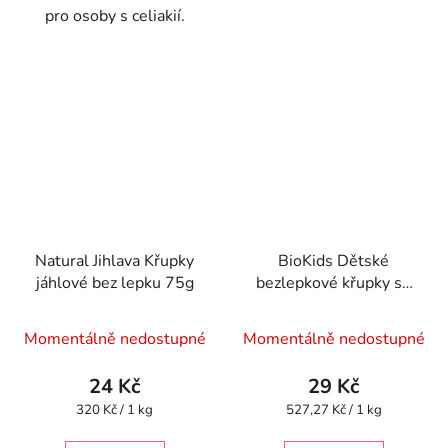
pro osoby s celiakií.
Natural Jihlava Křupky
BioKids Dětské
jáhlové bez lepku 75g
bezlepkové křupky se
špenátem BIO - 55g
Momentálně nedostupné
Momentálně nedostupné
24 Kč
29 Kč
Měrná
Měrná
320 Kč / 1 kg
527,27 Kč / 1 kg
cena:
cena: