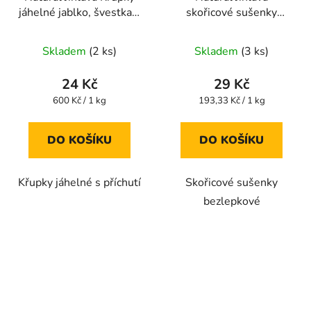
jáhelné jablko, švestka a
skořicové sušenky
dýně 40g
bezlepkové 150g
Průměrné
Skladem
(2 ks)
Skladem
(3 ks)
hodnocení
produktu
24 Kč
29 Kč
je
Měrná
Měrná
600 Kč / 1 kg
193,33 Kč / 1 kg
cena:
cena:
5,0
z
DO KOŠÍKU
DO KOŠÍKU
5
hvězdiček.
Křupky jáhelné s příchutí
Skořicové sušenky
bezlepkové