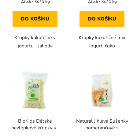
Měrná
Měrná
226,67 Kč / 1 kg
226,67 Kč / 1 kg
cena:
cena:
5,0
5,0
z
z
DO KOŠÍKU
DO KOŠÍKU
5
5
hvězdiček.
hvězdiček.
Křupky kukuřičné v
Křupky kukuřičné mix
jogurtu - jahoda
jogurt, čoko
BioKids Dětské
Natural Jihlava Sušenky
bezlepkové křupky se
pomerančové s
špenátem BIO - 55g
datlovým sirupem bez