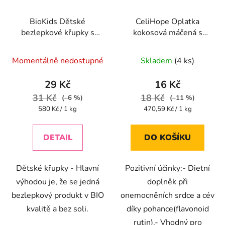
BioKids Dětské
CeliHope Oplatka
bezlepkové křupky s
kokosová máčená s
červenou řepou BIO -
pohankou bez lepku
Průměrné
Průměrné
55g
34g
Momentálně nedostupné
Skladem
(4 ks)
hodnocení
hodnocení
produktu
produktu
29 Kč
16 Kč
je
je
31 Kč
18 Kč
(–6 %)
(–11 %)
5,0
5,0
Měrná
Měrná
580 Kč / 1 kg
470,59 Kč / 1 kg
cena:
cena:
z
z
5
5
DETAIL
DO KOŠÍKU
hvězdiček.
hvězdiček.
Dětské křupky - Hlavní
Pozitivní účinky:- Dietní
výhodou je, že se jedná
doplněk při
bezlepkový produkt v BIO
onemocněních srdce a cév
kvalitě a bez soli.
díky pohance(flavonoid
rutin).- Vhodný pro