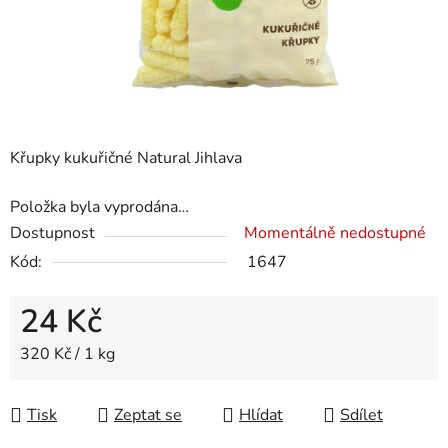
Křupky kukuřičné Natural Jihlava
Položka byla vyprodána…
Dostupnost
Momentálně nedostupné
Kód:
1647
24 Kč
Měrná cena:
320 Kč / 1 kg
Tisk
Zeptat se
Hlídat
Sdílet