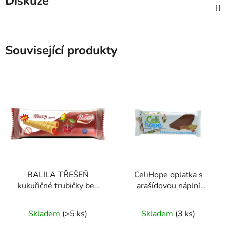
Diskuze
Související produkty
BALILA TŘEŠEŇ
CeliHope oplatka s
kukuřičné trubičky bez
arašídovou náplní
lepku 18g
máčená 35g
Průměrné
Průměrné
Skladem
(>5 ks)
Skladem
(3 ks)
hodnocení
hodnocení