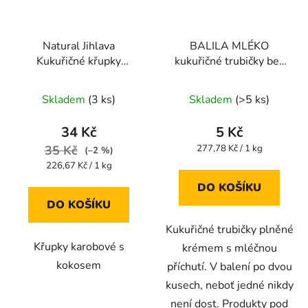
Natural Jihlava
BALILA MLÉKO
Kukuřičné křupky
kukuřičné trubičky bez
karobové s kokosem
lepku 18g
Průměrné
Průměrné
140 g
Skladem
(3 ks)
Skladem
(>5 ks)
hodnocení
hodnocení
produktu
produktu
34 Kč
5 Kč
je
je
Měrná
35 Kč
277,78 Kč / 1 kg
(–2 %)
cena:
5,0
4,0
Měrná
226,67 Kč / 1 kg
cena:
z
z
DO KOŠÍKU
5
5
DO KOŠÍKU
hvězdiček.
hvězdiček.
Kukuřičné trubičky plněné
Křupky karobové s
krémem s mléčnou
kokosem
příchutí. V balení po dvou
kusech, neboť jedné nikdy
není dost. Produkty pod