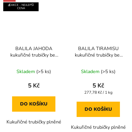
💰AKCE - NEJLEPŠÍ
CENA
BALILA JAHODA
BALILA TIRAMISU
kukuřičné trubičky bez
kukuřičné trubičky bez
lepku 18g
lepku 18g
Průměrné
Průměrné
Skladem
(>5 ks)
Skladem
(>5 ks)
hodnocení
hodnocení
produktu
produktu
5 Kč
5 Kč
je
je
Měrná
277,78 Kč / 1 kg
cena:
5,0
5,0
DO KOŠÍKU
z
z
DO KOŠÍKU
5
5
Kukuřičné trubičky plněné
hvězdiček.
hvězdiček.
Kukuřičné trubičky plněné