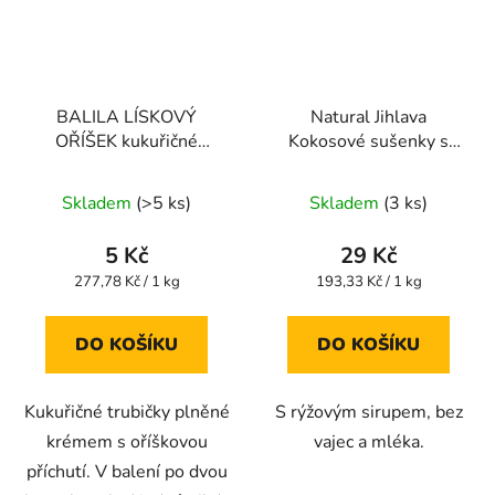
BALILA LÍSKOVÝ
Natural Jihlava
OŘÍŠEK kukuřičné
Kokosové sušenky s
trubičky bez lepku 18g
citronovou příchutí
Průměrné
Průměrné
150g
Skladem
(>5 ks)
Skladem
(3 ks)
hodnocení
hodnocení
produktu
produktu
5 Kč
29 Kč
je
je
Měrná
Měrná
277,78 Kč / 1 kg
193,33 Kč / 1 kg
cena:
cena:
5,0
5,0
z
z
DO KOŠÍKU
DO KOŠÍKU
5
5
hvězdiček.
hvězdiček.
Kukuřičné trubičky plněné
S rýžovým sirupem, bez
krémem s oříškovou
vajec a mléka.
příchutí. V balení po dvou