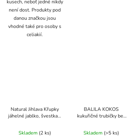
kusech, neboť jedné nikdy
není dost. Produkty pod
danou značkou jsou
vhodné také pro osoby s
celiakií.
Natural Jihlava Křupky
BALILA KOKOS
jáhelné jablko, švestka a
kukuřičné trubičky bez
dýně 40g
lepku 18g
Průměrné
Skladem
(2 ks)
Skladem
(>5 ks)
hodnocení