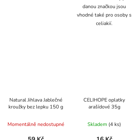
danou značkou jsou
vhodné také pro osoby s
celiakií.
Natural Jihlava Jablečné
CELIHOPE oplatky
kroužky bez lepku 150 g
arašídové 35g
Průměrné
Průměrné
Momentálně nedostupné
Skladem
(4 ks)
hodnocení
hodnocení
produktu
produktu
59 Kč
16 Kč