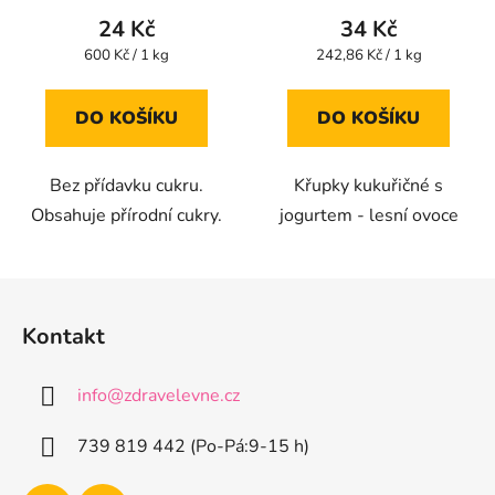
produktu
24 Kč
34 Kč
je
Měrná
Měrná
600 Kč / 1 kg
242,86 Kč / 1 kg
cena:
cena:
5,0
z
DO KOŠÍKU
DO KOŠÍKU
5
hvězdiček.
Bez přídavku cukru.
Křupky kukuřičné s
Obsahuje přírodní cukry.
jogurtem - lesní ovoce
Z
á
Kontakt
p
a
info
@
zdravelevne.cz
t
í
739 819 442 (Po-Pá:9-15 h)