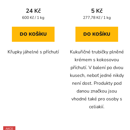
produktu
24 Kč
5 Kč
je
Měrná
Měrná
600 Kč / 1 kg
277,78 Kč / 1 kg
cena:
cena:
5,0
z
DO KOŠÍKU
DO KOŠÍKU
5
hvězdiček.
Křupky jáhelné s příchutí
Kukuřičné trubičky plněné
krémem s kokosovou
příchutí. V balení po dvou
kusech, neboť jedné nikdy
není dost. Produkty pod
danou značkou jsou
vhodné také pro osoby s
celiakií.
AKCE