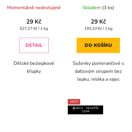
Průměrné
lepku, mléka a vajec
Momentálně nedostupné
Skladem
(3 ks)
150g
hodnocení
produktu
29 Kč
29 Kč
je
Měrná
Měrná
527,27 Kč / 1 kg
193,33 Kč / 1 kg
cena:
cena:
5,0
z
DETAIL
DO KOŠÍKU
5
hvězdiček.
Dětské bezlepkové
Sušenky pomerančové s
křupky
datlovým sirupem bez
lepku, mléka a vajec
AKCE
💰AKCE - NEJLEPŠÍ
CENA