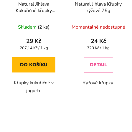
Natural Jihlava
Natural Jihlava Křupky
Kukuřičné křupky
rýžové 75g
jogurtové 140 g
Průměrné
Průměrné
Skladem
(2 ks)
Momentálně nedostupné
hodnocení
hodnocení
produktu
produktu
29 Kč
24 Kč
je
je
Měrná
Měrná
207,14 Kč / 1 kg
320 Kč / 1 kg
cena:
cena:
5,0
5,0
z
z
DO KOŠÍKU
DETAIL
5
5
hvězdiček.
hvězdiček.
Křupky kukuřičné v
Rýžové křupky.
jogurtu