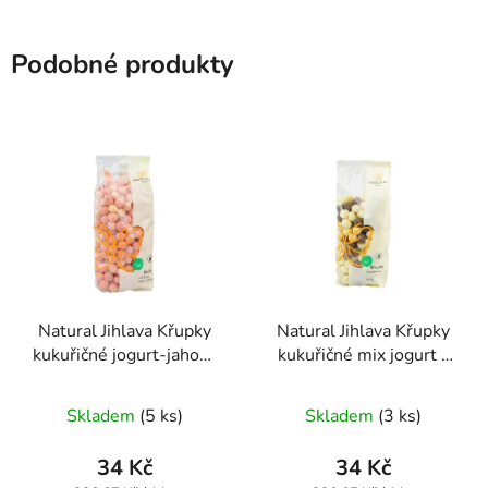
Podobné produkty
Natural Jihlava Křupky
Natural Jihlava Křupky
kukuřičné jogurt-jahoda
kukuřičné mix jogurt -
140g
čokoláda 140g
Průměrné
Průměrné
Skladem
(5 ks)
Skladem
(3 ks)
hodnocení
hodnocení
produktu
produktu
34 Kč
34 Kč
je
je