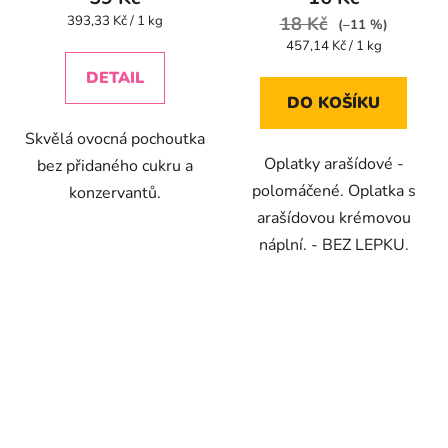
je
je
Měrná
393,33 Kč / 1 kg
18 Kč
(–11 %)
cena:
4,5
5,0
Měrná
457,14 Kč / 1 kg
cena:
z
z
DETAIL
5
5
DO KOŠÍKU
hvězdiček.
hvězdiček.
Skvělá ovocná pochoutka
Oplatky arašídové -
bez přidaného cukru a
polomáčené. Oplatka s
konzervantů.
arašídovou krémovou
náplní. - BEZ LEPKU.