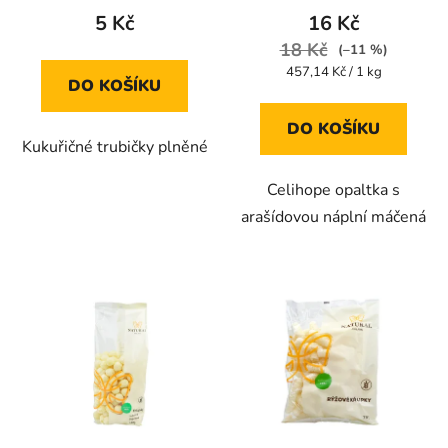
produktu
produktu
5 Kč
16 Kč
je
je
18 Kč
(–11 %)
5,0
5,0
Měrná
457,14 Kč / 1 kg
DO KOŠÍKU
cena:
z
z
5
5
DO KOŠÍKU
Kukuřičné trubičky plněné
hvězdiček.
hvězdiček.
Celihope opaltka s
arašídovou náplní máčená