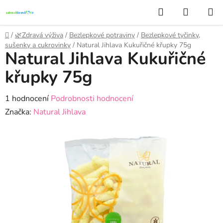
Přejít
Hledat
NÁKUP
na
KOŠÍK
obsah
Domů
/
🌿Zdravá výživa
/
Bezlepkové potraviny
/
Bezlepkové tyčinky,
sušenky a cukrovinky
/
Natural Jihlava Kukuřičné křupky 75g
Natural Jihlava Kukuřičné
křupky 75g
Průměrné
1 hodnocení
Podrobnosti hodnocení
hodnocení
Značka:
Natural Jihlava
produktu
je
5,0
z
5
hvězdiček.