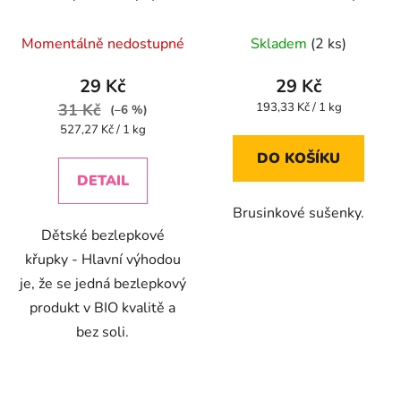
mrkví BIO - 55g
kokosem bezlepkové
Průměrné
Průměrné
150g
Momentálně nedostupné
Skladem
(2 ks)
hodnocení
hodnocení
produktu
produktu
29 Kč
29 Kč
je
je
Měrná
31 Kč
193,33 Kč / 1 kg
(–6 %)
cena:
5,0
5,0
Měrná
527,27 Kč / 1 kg
cena:
z
z
DO KOŠÍKU
5
5
DETAIL
hvězdiček.
hvězdiček.
Brusinkové sušenky.
Dětské bezlepkové
křupky - Hlavní výhodou
je, že se jedná bezlepkový
produkt v BIO kvalitě a
bez soli.