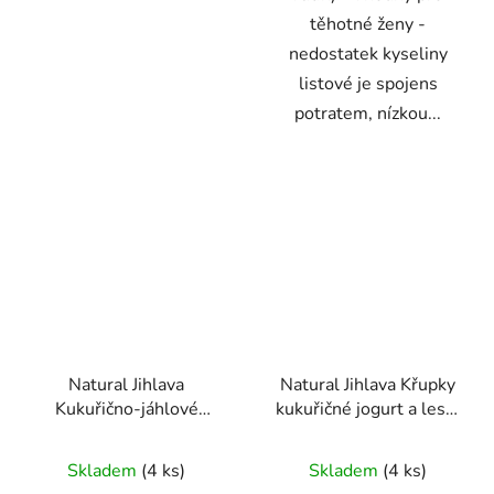
těhotné ženy -
nedostatek kyseliny
listové je spojens
potratem, nízkou...
Natural Jihlava
Natural Jihlava Křupky
Kukuřično-jáhlové
kukuřičné jogurt a lesní
křupky bez lepku jahoda
ovoce 140g
Průměrné
- jablko 40g
Skladem
(4 ks)
Skladem
(4 ks)
hodnocení