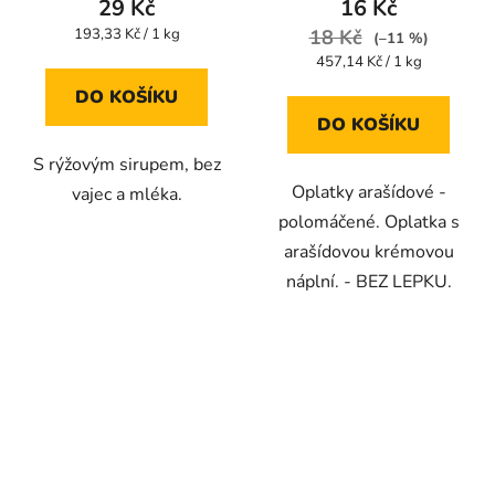
29 Kč
16 Kč
je
je
Měrná
193,33 Kč / 1 kg
18 Kč
(–11 %)
cena:
5,0
5,0
Měrná
457,14 Kč / 1 kg
cena:
z
z
DO KOŠÍKU
5
5
DO KOŠÍKU
hvězdiček.
hvězdiček.
S rýžovým sirupem, bez
Oplatky arašídové -
vajec a mléka.
polomáčené. Oplatka s
arašídovou krémovou
náplní. - BEZ LEPKU.