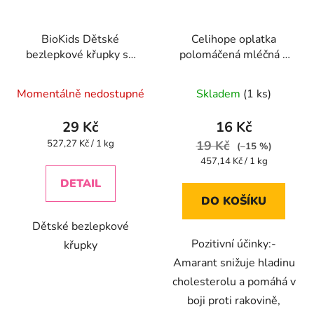
BioKids Dětské
Celihope oplatka
bezlepkové křupky se
polomáčená mléčná s
špenátem BIO - 55g
AMARANTEM 35g
Průměrné
Momentálně nedostupné
Skladem
(1 ks)
hodnocení
produktu
29 Kč
16 Kč
je
Měrná
527,27 Kč / 1 kg
19 Kč
(–15 %)
cena:
5,0
Měrná
457,14 Kč / 1 kg
cena:
z
DETAIL
5
DO KOŠÍKU
hvězdiček.
Dětské bezlepkové
Pozitivní účinky:-
křupky
Amarant snižuje hladinu
cholesterolu a pomáhá v
boji proti rakovině,