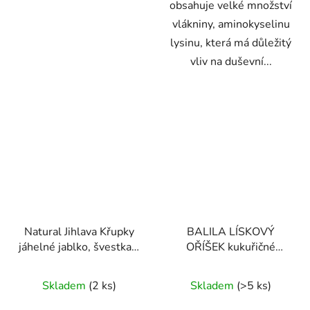
obsahuje velké množství
vlákniny, aminokyselinu
lysinu, která má důležitý
vliv na duševní...
Natural Jihlava Křupky
BALILA LÍSKOVÝ
jáhelné jablko, švestka a
OŘÍŠEK kukuřičné
dýně 40g
trubičky bez lepku 18g
Průměrné
Skladem
(2 ks)
Skladem
(>5 ks)
hodnocení