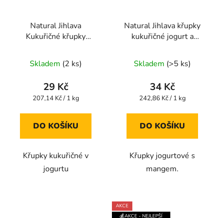
Natural Jihlava
Natural Jihlava křupky
Kukuřičné křupky
kukuřičné jogurt a
jogurtové 140 g
mango 140g
Průměrné
Průměrné
Skladem
(2 ks)
Skladem
(>5 ks)
hodnocení
hodnocení
produktu
produktu
29 Kč
34 Kč
je
je
Měrná
Měrná
207,14 Kč / 1 kg
242,86 Kč / 1 kg
cena:
cena:
5,0
5,0
z
z
DO KOŠÍKU
DO KOŠÍKU
5
5
hvězdiček.
hvězdiček.
Křupky kukuřičné v
Křupky jogurtové s
jogurtu
mangem.
AKCE
💰AKCE - NEJLEPŠÍ