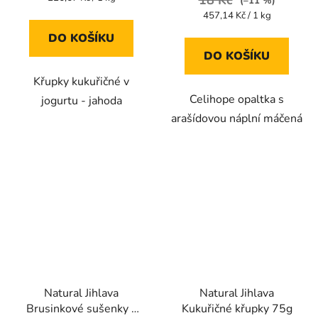
18 Kč
(–11 %)
cena:
5,0
5,0
Měrná
457,14 Kč / 1 kg
cena:
z
z
DO KOŠÍKU
5
5
DO KOŠÍKU
hvězdiček.
hvězdiček.
Křupky kukuřičné v
Celihope opaltka s
jogurtu - jahoda
arašídovou náplní máčená
Natural Jihlava
Natural Jihlava
Brusinkové sušenky s
Kukuřičné křupky 75g