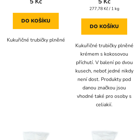
5 Kč
5 Kč
je
je
Měrná
277,78 Kč / 1 kg
cena:
5,0
5,0
DO KOŠÍKU
z
z
DO KOŠÍKU
5
5
Kukuřičné trubičky plněné
hvězdiček.
hvězdiček.
Kukuřičné trubičky plněné
krémem s kokosovou
příchutí. V balení po dvou
kusech, neboť jedné nikdy
není dost. Produkty pod
danou značkou jsou
vhodné také pro osoby s
celiakií.