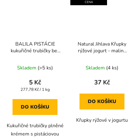
CENA
BALILA PISTÁCIE
Natural Jihlava Křupky
kukuřičné trubičky bez
rýžové jogurt - malina
lepku 18g
140 g
Průměrné
Skladem
(>5 ks)
Skladem
(4 ks)
hodnocení
produktu
5 Kč
37 Kč
je
Měrná
277,78 Kč / 1 kg
cena:
4,5
DO KOŠÍKU
z
DO KOŠÍKU
5
Křupky rýžové v jogurtu
hvězdiček.
Kukuřičné trubičky plněné
krémem s pistáciovou