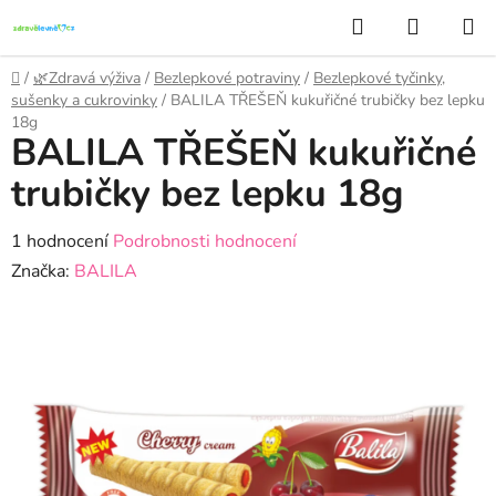
Přejít
Hledat
NÁKUP
na
KOŠÍK
obsah
Domů
/
🌿Zdravá výživa
/
Bezlepkové potraviny
/
Bezlepkové tyčinky,
sušenky a cukrovinky
/
BALILA TŘEŠEŇ kukuřičné trubičky bez lepku
18g
BALILA TŘEŠEŇ kukuřičné
trubičky bez lepku 18g
Průměrné
1 hodnocení
Podrobnosti hodnocení
hodnocení
Značka:
BALILA
produktu
je
5,0
z
5
hvězdiček.