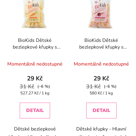
BioKids Dětské
BioKids Dětské
bezlepkové křupky s
bezlepkové křupky s
mrkví BIO - 55g
červenou řepou BIO -
Průměrné
Průměrné
55g
Momentálně nedostupné
Momentálně nedostupné
hodnocení
hodnocení
produktu
produktu
29 Kč
29 Kč
je
je
31 Kč
31 Kč
(–6 %)
(–6 %)
5,0
5,0
Měrná
Měrná
527,27 Kč / 1 kg
580 Kč / 1 kg
cena:
cena:
z
z
5
5
DETAIL
DETAIL
hvězdiček.
hvězdiček.
Dětské bezlepkové
Dětské křupky - Hlavní