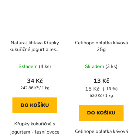
Natural Jihlava Křupky
Celihope oplatka kávová
kukuřičné jogurt a lesní
25g
ovoce 140g
Průměrné
Průměrné
Skladem
(4 ks)
Skladem
(3 ks)
hodnocení
hodnocení
produktu
produktu
34 Kč
13 Kč
je
je
Měrná
242,86 Kč / 1 kg
15 Kč
(–13 %)
cena:
5,0
5,0
Měrná
520 Kč / 1 kg
cena:
z
z
DO KOŠÍKU
5
5
DO KOŠÍKU
hvězdiček.
hvězdiček.
Křupky kukuřičné s
Celihope oplatka kávová
jogurtem - lesní ovoce