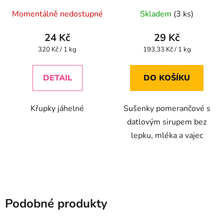
Průměrné
lepku, mléka a vajec
Momentálně nedostupné
Skladem
(3 ks)
150g
hodnocení
produktu
24 Kč
29 Kč
je
Měrná
Měrná
320 Kč / 1 kg
193,33 Kč / 1 kg
cena:
cena:
5,0
z
DETAIL
DO KOŠÍKU
5
hvězdiček.
Křupky jáhelné
Sušenky pomerančové s
datlovým sirupem bez
lepku, mléka a vajec
Podobné produkty