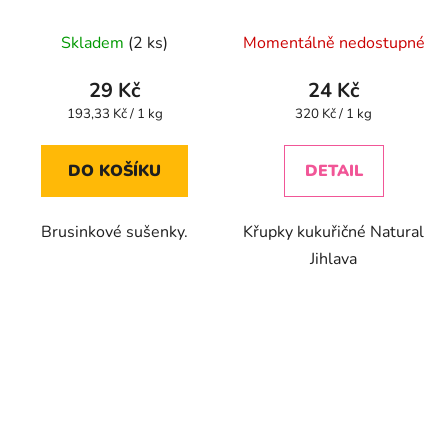
kokosem bezlepkové
Průměrné
Průměrné
150g
Skladem
(2 ks)
Momentálně nedostupné
hodnocení
hodnocení
produktu
produktu
29 Kč
24 Kč
je
je
Měrná
Měrná
193,33 Kč / 1 kg
320 Kč / 1 kg
cena:
cena:
5,0
5,0
z
z
DO KOŠÍKU
DETAIL
5
5
hvězdiček.
hvězdiček.
Brusinkové sušenky.
Křupky kukuřičné Natural
Jihlava