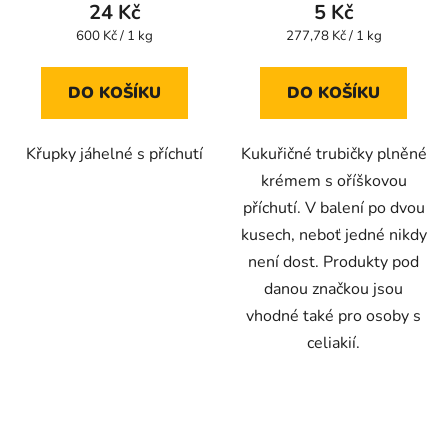
produktu
24 Kč
5 Kč
je
Měrná
Měrná
600 Kč / 1 kg
277,78 Kč / 1 kg
cena:
cena:
5,0
z
DO KOŠÍKU
DO KOŠÍKU
5
hvězdiček.
Křupky jáhelné s příchutí
Kukuřičné trubičky plněné
krémem s oříškovou
příchutí. V balení po dvou
kusech, neboť jedné nikdy
není dost. Produkty pod
danou značkou jsou
vhodné také pro osoby s
celiakií.