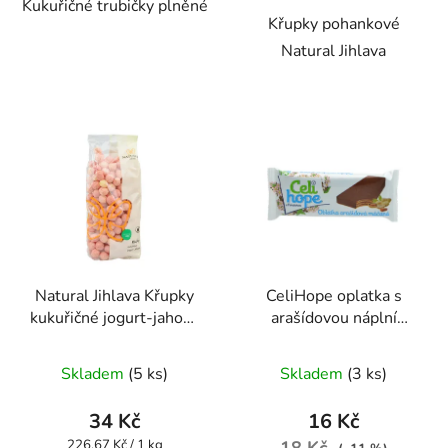
Kukuřičné trubičky plněné
hvězdiček.
hvězdiček.
Křupky pohankové
Natural Jihlava
Natural Jihlava Křupky
CeliHope oplatka s
kukuřičné jogurt-jahoda
arašídovou náplní
140g
máčená 35g
Průměrné
Průměrné
Skladem
(5 ks)
Skladem
(3 ks)
hodnocení
hodnocení
produktu
produktu
34 Kč
16 Kč
je
je
Měrná
226,67 Kč / 1 kg