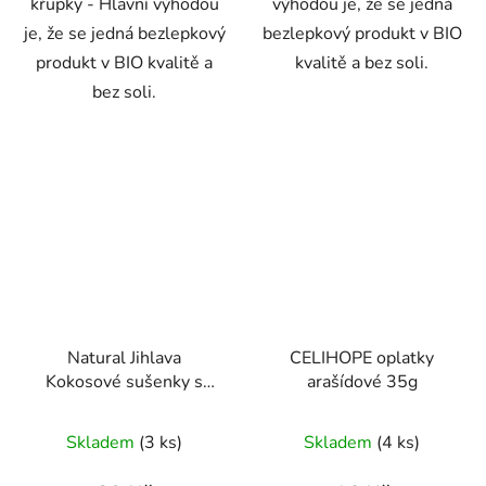
křupky - Hlavní výhodou
výhodou je, že se jedná
je, že se jedná bezlepkový
bezlepkový produkt v BIO
produkt v BIO kvalitě a
kvalitě a bez soli.
bez soli.
Natural Jihlava
CELIHOPE oplatky
Kokosové sušenky s
arašídové 35g
citronovou příchutí
Průměrné
Průměrné
150g
Skladem
(3 ks)
Skladem
(4 ks)
hodnocení
hodnocení
produktu
produktu