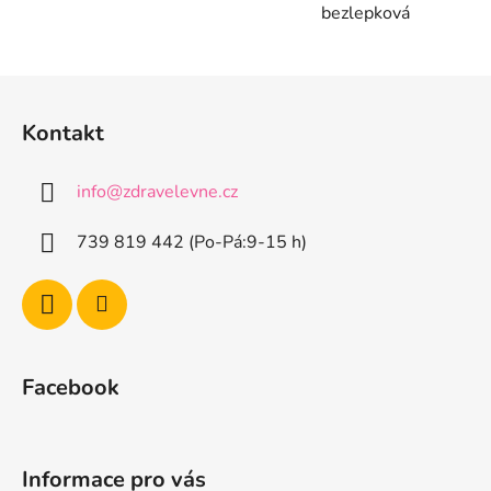
bezlepková
Z
á
Kontakt
p
a
info
@
zdravelevne.cz
t
í
739 819 442 (Po-Pá:9-15 h)
Facebook
Informace pro vás