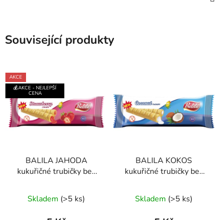
Související produkty
AKCE
💰AKCE - NEJLEPŠÍ
CENA
BALILA JAHODA
BALILA KOKOS
kukuřičné trubičky bez
kukuřičné trubičky bez
lepku 18g
lepku 18g
Průměrné
Průměrné
Skladem
(>5 ks)
Skladem
(>5 ks)
hodnocení
hodnocení
produktu
produktu