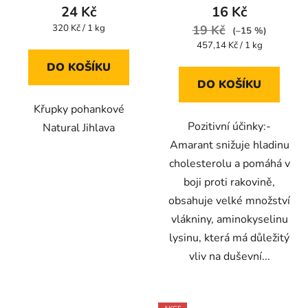
produktu
produktu
24 Kč
16 Kč
je
je
Měrná
320 Kč / 1 kg
19 Kč
(–15 %)
cena:
5,0
5,0
Měrná
457,14 Kč / 1 kg
cena:
z
z
DO KOŠÍKU
5
5
DO KOŠÍKU
hvězdiček.
hvězdiček.
Křupky pohankové
Pozitivní účinky:-
Natural Jihlava
Amarant snižuje hladinu
cholesterolu a pomáhá v
boji proti rakovině,
obsahuje velké množství
vlákniny, aminokyselinu
lysinu, která má důležitý
vliv na duševní...