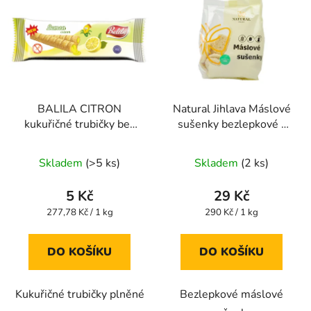
BALILA CITRON
Natural Jihlava Máslové
kukuřičné trubičky bez
sušenky bezlepkové -
lepku 18g
100g
Průměrné
Průměrné
Skladem
(>5 ks)
Skladem
(2 ks)
hodnocení
hodnocení
produktu
produktu
5 Kč
29 Kč
je
je
Měrná
Měrná
277,78 Kč / 1 kg
290 Kč / 1 kg
cena:
cena:
5,0
5,0
z
z
DO KOŠÍKU
DO KOŠÍKU
5
5
hvězdiček.
hvězdiček.
Kukuřičné trubičky plněné
Bezlepkové máslové