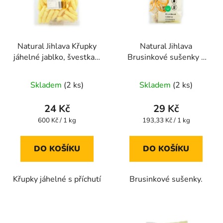
Natural Jihlava Křupky
Natural Jihlava
jáhelné jablko, švestka a
Brusinkové sušenky s
dýně 40g
kokosem bezlepkové
Průměrné
150g
Skladem
(2 ks)
Skladem
(2 ks)
hodnocení
produktu
24 Kč
29 Kč
je
Měrná
Měrná
600 Kč / 1 kg
193,33 Kč / 1 kg
cena:
cena:
5,0
z
DO KOŠÍKU
DO KOŠÍKU
5
hvězdiček.
Křupky jáhelné s příchutí
Brusinkové sušenky.