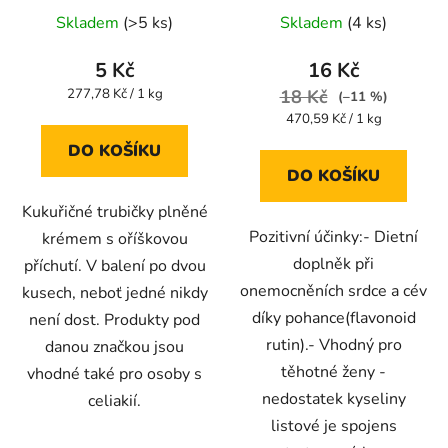
Průměrné
Průměrné
34g
Skladem
(>5 ks)
Skladem
(4 ks)
hodnocení
hodnocení
produktu
produktu
5 Kč
16 Kč
je
je
Měrná
277,78 Kč / 1 kg
18 Kč
(–11 %)
cena:
5,0
5,0
Měrná
470,59 Kč / 1 kg
cena:
z
z
DO KOŠÍKU
5
5
DO KOŠÍKU
hvězdiček.
hvězdiček.
Kukuřičné trubičky plněné
Pozitivní účinky:- Dietní
krémem s oříškovou
doplněk při
příchutí. V balení po dvou
onemocněních srdce a cév
kusech, neboť jedné nikdy
díky pohance(flavonoid
není dost. Produkty pod
rutin).- Vhodný pro
danou značkou jsou
těhotné ženy -
vhodné také pro osoby s
nedostatek kyseliny
celiakií.
listové je spojens