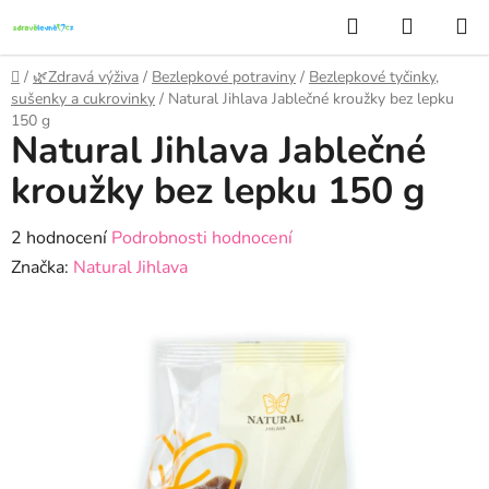
Přejít
Hledat
NÁKUP
na
KOŠÍK
obsah
Domů
/
🌿Zdravá výživa
/
Bezlepkové potraviny
/
Bezlepkové tyčinky,
sušenky a cukrovinky
/
Natural Jihlava Jablečné kroužky bez lepku
150 g
Natural Jihlava Jablečné
kroužky bez lepku 150 g
Průměrné
2 hodnocení
Podrobnosti hodnocení
hodnocení
Značka:
Natural Jihlava
produktu
je
4,5
z
5
hvězdiček.