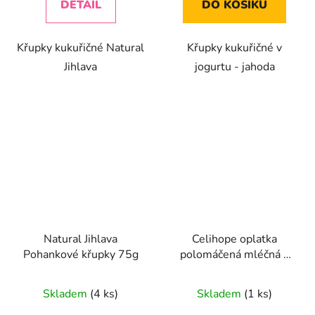
DETAIL
DO KOŠÍKU
5
5
hvězdiček.
hvězdiček.
Křupky kukuřičné Natural
Křupky kukuřičné v
Jihlava
jogurtu - jahoda
Natural Jihlava
Celihope oplatka
Pohankové křupky 75g
polomáčená mléčná s
AMARANTEM 35g
Průměrné
Průměrné
Skladem
(4 ks)
Skladem
(1 ks)
hodnocení
hodnocení