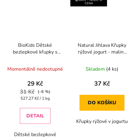
CENA
BioKids Dětské
Natural Jihlava Křupky
bezlepkové křupky s
rýžové jogurt - malina
mrkví BIO - 55g
140 g
Průměrné
Momentálně nedostupné
Skladem
(4 ks)
hodnocení
produktu
29 Kč
37 Kč
je
31 Kč
(–6 %)
5,0
Měrná
527,27 Kč / 1 kg
DO KOŠÍKU
cena:
z
5
DETAIL
Křupky rýžové v jogurtu
hvězdiček.
Dětské bezlepkové