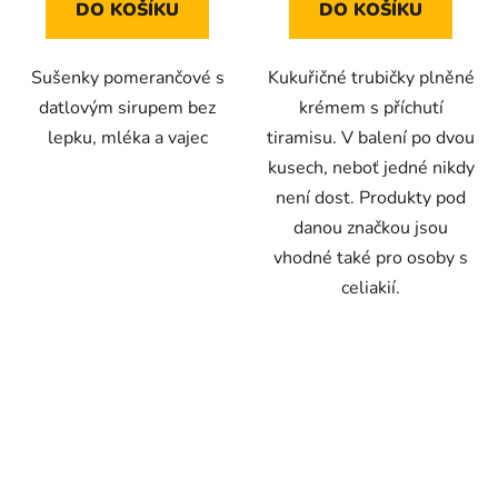
DO KOŠÍKU
DO KOŠÍKU
5
5
hvězdiček.
hvězdiček.
Sušenky pomerančové s
Kukuřičné trubičky plněné
datlovým sirupem bez
krémem s příchutí
lepku, mléka a vajec
tiramisu. V balení po dvou
kusech, neboť jedné nikdy
není dost. Produkty pod
danou značkou jsou
vhodné také pro osoby s
celiakií.