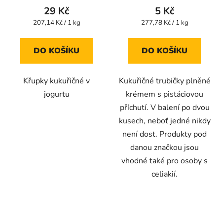
produktu
produktu
29 Kč
5 Kč
je
je
Měrná
Měrná
207,14 Kč / 1 kg
277,78 Kč / 1 kg
cena:
cena:
5,0
4,5
z
z
DO KOŠÍKU
DO KOŠÍKU
5
5
hvězdiček.
hvězdiček.
Křupky kukuřičné v
Kukuřičné trubičky plněné
jogurtu
krémem s pistáciovou
příchutí. V balení po dvou
kusech, neboť jedné nikdy
není dost. Produkty pod
danou značkou jsou
vhodné také pro osoby s
celiakií.