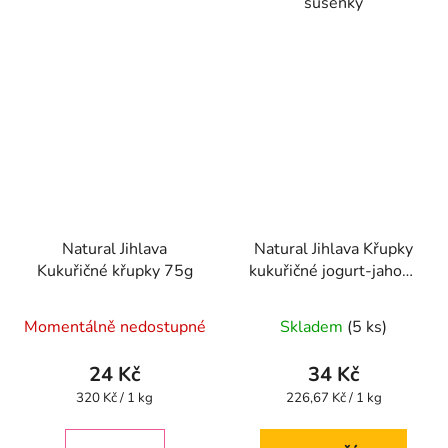
sušenky
Natural Jihlava
Natural Jihlava Křupky
Kukuřičné křupky 75g
kukuřičné jogurt-jahoda
140g
Průměrné
Průměrné
Momentálně nedostupné
Skladem
(5 ks)
hodnocení
hodnocení
produktu
produktu
24 Kč
34 Kč
je
je
Měrná
Měrná
320 Kč / 1 kg
226,67 Kč / 1 kg
cena:
cena:
5,0
5,0
z
z