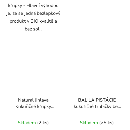
křupky - Hlavní výhodou
je, že se jedná bezlepkový
produkt v BIO kvalitě a
bez soli.
Natural Jihlava
BALILA PISTÁCIE
Kukuřičné křupky
kukuřičné trubičky bez
jogurtové 140 g
lepku 18g
Průměrné
Průměrné
Skladem
(2 ks)
Skladem
(>5 ks)
hodnocení
hodnocení