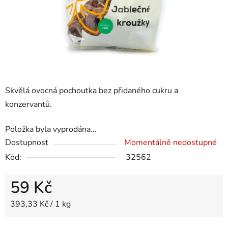
Skvělá ovocná pochoutka bez přidaného cukru a
konzervantů.
Položka byla vyprodána…
Dostupnost
Momentálně nedostupné
Kód:
32562
59 Kč
Měrná cena:
393,33 Kč / 1 kg