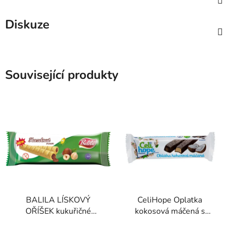
Diskuze
Související produkty
BALILA LÍSKOVÝ
CeliHope Oplatka
OŘÍŠEK kukuřičné
kokosová máčená s
trubičky bez lepku 18g
pohankou bez lepku