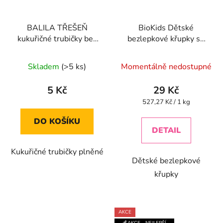
BALILA TŘEŠEŇ
BioKids Dětské
kukuřičné trubičky bez
bezlepkové křupky se
lepku 18g
špenátem BIO - 55g
Průměrné
Skladem
(>5 ks)
Momentálně nedostupné
hodnocení
produktu
5 Kč
29 Kč
je
Měrná
527,27 Kč / 1 kg
cena:
5,0
DO KOŠÍKU
z
DETAIL
5
Kukuřičné trubičky plněné
hvězdiček.
Dětské bezlepkové
křupky
AKCE
💰AKCE - NEJLEPŠÍ