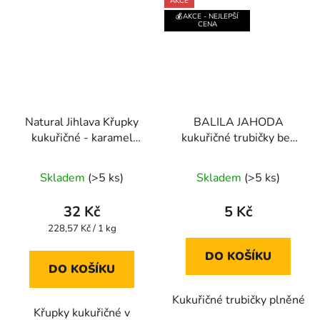
AKCE
💰AKCE - NEJLEPŠÍ
CENA
Natural Jihlava Křupky
BALILA JAHODA
kukuřičné - karamel
kukuřičné trubičky bez
140g
lepku 18g
Průměrné
Průměrné
Skladem
(>5 ks)
Skladem
(>5 ks)
hodnocení
hodnocení
produktu
produktu
32 Kč
5 Kč
je
je
Měrná
228,57 Kč / 1 kg
cena:
5,0
5,0
DO KOŠÍKU
z
z
DO KOŠÍKU
5
5
Kukuřičné trubičky plněné
hvězdiček.
hvězdiček.
Křupky kukuřičné v