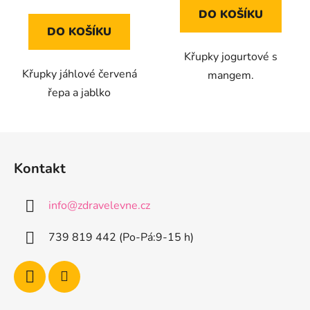
cena:
z
z
DO KOŠÍKU
5
5
DO KOŠÍKU
hvězdiček.
hvězdiček.
Křupky jogurtové s
Křupky jáhlové červená
mangem.
řepa a jablko
Z
á
Kontakt
p
a
info
@
zdravelevne.cz
t
í
739 819 442 (Po-Pá:9-15 h)