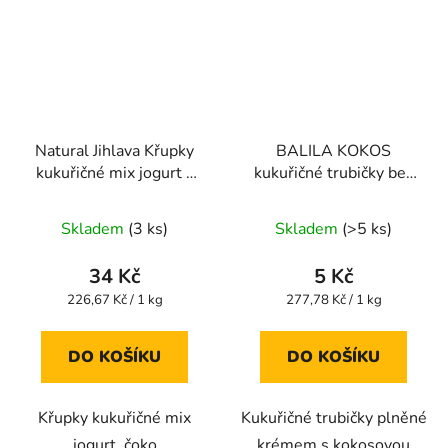
Natural Jihlava Křupky
BALILA KOKOS
kukuřičné mix jogurt -
kukuřičné trubičky bez
čokoláda 140g
lepku 18g
Průměrné
Průměrné
Skladem
(3 ks)
Skladem
(>5 ks)
hodnocení
hodnocení
produktu
produktu
34 Kč
5 Kč
je
je
Měrná
Měrná
226,67 Kč / 1 kg
277,78 Kč / 1 kg
cena:
cena:
5,0
5,0
z
z
DO KOŠÍKU
DO KOŠÍKU
5
5
hvězdiček.
hvězdiček.
Křupky kukuřičné mix
Kukuřičné trubičky plněné
jogurt, čoko
krémem s kokosovou