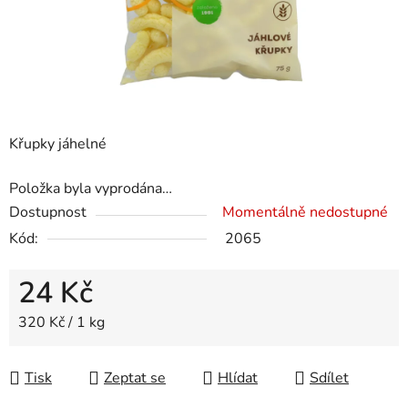
Křupky jáhelné
Položka byla vyprodána…
Dostupnost
Momentálně nedostupné
Kód:
2065
24 Kč
Měrná cena:
320 Kč / 1 kg
Tisk
Zeptat se
Hlídat
Sdílet