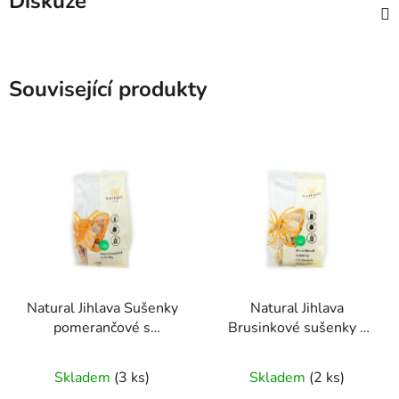
Diskuze
Související produkty
Natural Jihlava Sušenky
Natural Jihlava
pomerančové s
Brusinkové sušenky s
datlovým sirupem bez
kokosem bezlepkové
Průměrné
Průměrné
lepku, mléka a vajec
150g
Skladem
(3 ks)
Skladem
(2 ks)
150g
hodnocení
hodnocení