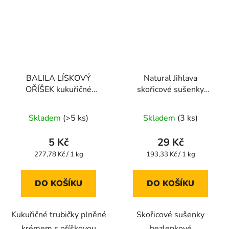
BALILA LÍSKOVÝ
Natural Jihlava
OŘÍŠEK kukuřičné
skořicové sušenky
trubičky bez lepku 18g
bezlepkové 150g
Průměrné
Průměrné
Skladem
(>5 ks)
Skladem
(3 ks)
hodnocení
hodnocení
produktu
produktu
5 Kč
29 Kč
je
je
Měrná
Měrná
277,78 Kč / 1 kg
193,33 Kč / 1 kg
cena:
cena:
5,0
5,0
z
z
DO KOŠÍKU
DO KOŠÍKU
5
5
hvězdiček.
hvězdiček.
Kukuřičné trubičky plněné
Skořicové sušenky
krémem s oříškovou
bezlepkové