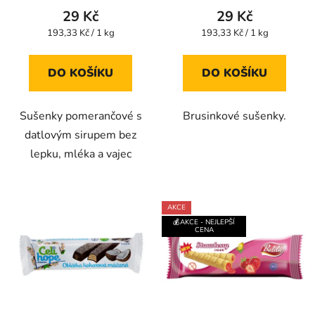
produktu
produktu
29 Kč
29 Kč
je
je
Měrná
Měrná
193,33 Kč / 1 kg
193,33 Kč / 1 kg
cena:
cena:
5,0
5,0
z
z
DO KOŠÍKU
DO KOŠÍKU
5
5
hvězdiček.
hvězdiček.
Sušenky pomerančové s
Brusinkové sušenky.
datlovým sirupem bez
lepku, mléka a vajec
AKCE
💰AKCE - NEJLEPŠÍ
CENA