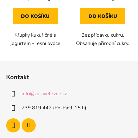
cena:
cena:
5,0
z
DO KOŠÍKU
DO KOŠÍKU
5
hvězdiček.
Křupky kukuřičné s
Bez přídavku cukru.
jogurtem - lesní ovoce
Obsahuje přírodní cukry.
Z
á
Kontakt
p
a
info
@
zdravelevne.cz
t
í
739 819 442 (Po-Pá:9-15 h)