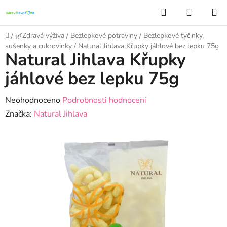
Přejít
Hledat
NÁKUP
na
KOŠÍK
obsah
Domů
/
🌿Zdravá výživa
/
Bezlepkové potraviny
/
Bezlepkové tyčinky,
sušenky a cukrovinky
/
Natural Jihlava Křupky jáhlové bez lepku 75g
Natural Jihlava Křupky
jáhlové bez lepku 75g
Průměrné
Neohodnoceno
Podrobnosti hodnocení
hodnocení
Značka:
Natural Jihlava
produktu
je
0,0
z
5
hvězdiček.