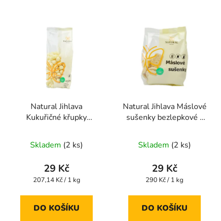
Natural Jihlava
Natural Jihlava Máslové
Kukuřičné křupky
sušenky bezlepkové -
jogurtové 140 g
100g
Průměrné
Průměrné
Skladem
(2 ks)
Skladem
(2 ks)
hodnocení
hodnocení
produktu
produktu
29 Kč
29 Kč
je
je
Měrná
Měrná
207,14 Kč / 1 kg
290 Kč / 1 kg
cena:
cena:
5,0
5,0
z
z
DO KOŠÍKU
DO KOŠÍKU
5
5