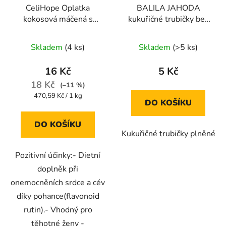
CeliHope Oplatka
BALILA JAHODA
kokosová máčená s
kukuřičné trubičky bez
pohankou bez lepku
lepku 18g
Průměrné
Průměrné
34g
Skladem
(4 ks)
Skladem
(>5 ks)
hodnocení
hodnocení
produktu
produktu
16 Kč
5 Kč
je
je
18 Kč
(–11 %)
5,0
5,0
Měrná
470,59 Kč / 1 kg
DO KOŠÍKU
cena:
z
z
5
5
DO KOŠÍKU
Kukuřičné trubičky plněné
hvězdiček.
hvězdiček.
Pozitivní účinky:- Dietní
doplněk při
onemocněních srdce a cév
díky pohance(flavonoid
rutin).- Vhodný pro
těhotné ženy -