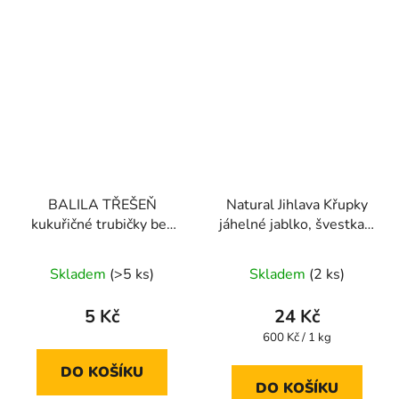
BALILA TŘEŠEŇ
Natural Jihlava Křupky
kukuřičné trubičky bez
jáhelné jablko, švestka a
lepku 18g
dýně 40g
Průměrné
Skladem
(>5 ks)
Skladem
(2 ks)
hodnocení
produktu
5 Kč
24 Kč
je
Měrná
600 Kč / 1 kg
cena:
5,0
DO KOŠÍKU
z
DO KOŠÍKU