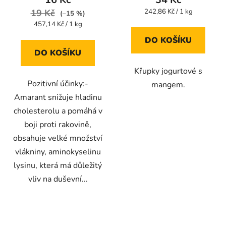
je
je
Měrná
19 Kč
242,86 Kč / 1 kg
(–15 %)
cena:
5,0
5,0
Měrná
457,14 Kč / 1 kg
cena:
z
z
DO KOŠÍKU
5
5
DO KOŠÍKU
hvězdiček.
hvězdiček.
Křupky jogurtové s
Pozitivní účinky:-
mangem.
Amarant snižuje hladinu
cholesterolu a pomáhá v
boji proti rakovině,
obsahuje velké množství
vlákniny, aminokyselinu
lysinu, která má důležitý
vliv na duševní...