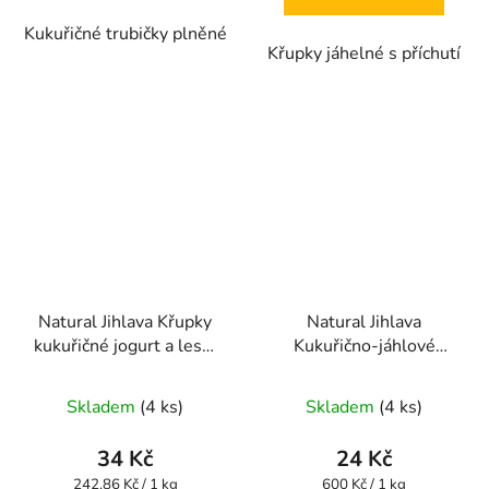
5
Kukuřičné trubičky plněné
hvězdiček.
Křupky jáhelné s příchutí
Natural Jihlava Křupky
Natural Jihlava
kukuřičné jogurt a lesní
Kukuřično-jáhlové
ovoce 140g
křupky bez lepku jahoda
Průměrné
- jablko 40g
Skladem
(4 ks)
Skladem
(4 ks)
hodnocení
produktu
34 Kč
24 Kč
je
Měrná
Měrná
242,86 Kč / 1 kg
600 Kč / 1 kg