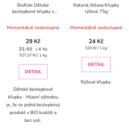
BioKids Dětské
Natural Jihlava Křupky
bezlepkové křupky s
rýžové 75g
mrkví BIO - 55g
Průměrné
Průměrné
Momentálně nedostupné
Momentálně nedostupné
hodnocení
hodnocení
produktu
produktu
29 Kč
24 Kč
je
je
Měrná
31 Kč
320 Kč / 1 kg
(–6 %)
cena:
5,0
5,0
Měrná
527,27 Kč / 1 kg
cena:
z
z
DETAIL
5
5
DETAIL
hvězdiček.
hvězdiček.
Rýžové křupky.
Dětské bezlepkové
křupky - Hlavní výhodou
je, že se jedná bezlepkový
produkt v BIO kvalitě a
bez soli.