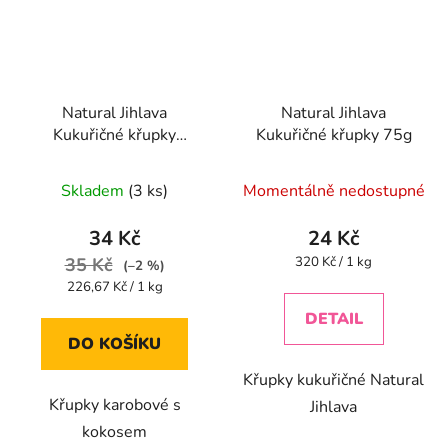
Natural Jihlava
Natural Jihlava
Kukuřičné křupky
Kukuřičné křupky 75g
karobové s kokosem
Průměrné
Průměrné
140 g
Skladem
(3 ks)
Momentálně nedostupné
hodnocení
hodnocení
produktu
produktu
34 Kč
24 Kč
je
je
Měrná
35 Kč
320 Kč / 1 kg
(–2 %)
cena:
5,0
5,0
Měrná
226,67 Kč / 1 kg
cena:
z
z
DETAIL
5
5
DO KOŠÍKU
hvězdiček.
hvězdiček.
Křupky kukuřičné Natural
Křupky karobové s
Jihlava
kokosem