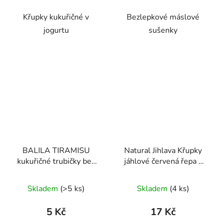
hvězdiček.
hvězdiček.
Křupky kukuřičné v
Bezlepkové máslové
jogurtu
sušenky
BALILA TIRAMISU
Natural Jihlava Křupky
kukuřičné trubičky bez
jáhlové červená řepa a
lepku 18g
jablko 40 g
Průměrné
Průměrné
Skladem
(>5 ks)
Skladem
(4 ks)
hodnocení
hodnocení
produktu
produktu
5 Kč
17 Kč