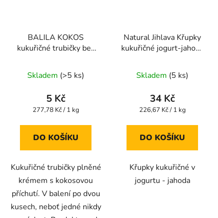
BALILA KOKOS
Natural Jihlava Křupky
kukuřičné trubičky bez
kukuřičné jogurt-jahoda
lepku 18g
140g
Průměrné
Průměrné
Skladem
(>5 ks)
Skladem
(5 ks)
hodnocení
hodnocení
produktu
produktu
5 Kč
34 Kč
je
je
Měrná
Měrná
277,78 Kč / 1 kg
226,67 Kč / 1 kg
cena:
cena:
5,0
5,0
z
z
DO KOŠÍKU
DO KOŠÍKU
5
5
hvězdiček.
hvězdiček.
Kukuřičné trubičky plněné
Křupky kukuřičné v
krémem s kokosovou
jogurtu - jahoda
příchutí. V balení po dvou
kusech, neboť jedné nikdy