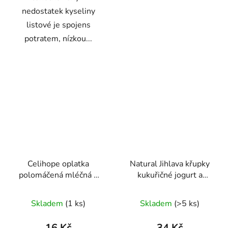
nedostatek kyseliny
listové je spojens
potratem, nízkou...
Celihope oplatka
Natural Jihlava křupky
polomáčená mléčná s
kukuřičné jogurt a
AMARANTEM 35g
mango 140g
Průměrné
Průměrné
Skladem
(1 ks)
Skladem
(>5 ks)
hodnocení
hodnocení
produktu
produktu
16 Kč
34 Kč