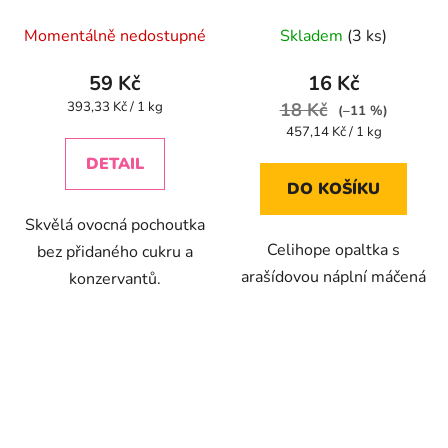
máčená 35g
Průměrné
Průměrné
Momentálně nedostupné
Skladem
(3 ks)
hodnocení
hodnocení
produktu
produktu
59 Kč
16 Kč
je
je
Měrná
393,33 Kč / 1 kg
18 Kč
(–11 %)
cena:
4,5
5,0
Měrná
457,14 Kč / 1 kg
cena:
z
z
DETAIL
5
5
DO KOŠÍKU
hvězdiček.
hvězdiček.
Skvělá ovocná pochoutka
Celihope opaltka s
bez přidaného cukru a
arašídovou náplní máčená
konzervantů.