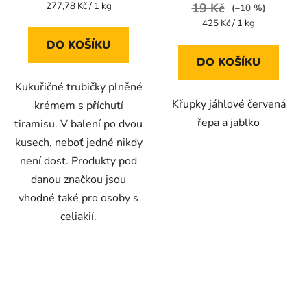
je
je
Měrná
277,78 Kč / 1 kg
19 Kč
(–10 %)
cena:
5,0
5,0
Měrná
425 Kč / 1 kg
cena:
z
z
DO KOŠÍKU
5
5
DO KOŠÍKU
hvězdiček.
hvězdiček.
Kukuřičné trubičky plněné
Křupky jáhlové červená
krémem s příchutí
řepa a jablko
tiramisu. V balení po dvou
kusech, neboť jedné nikdy
není dost. Produkty pod
danou značkou jsou
vhodné také pro osoby s
celiakií.