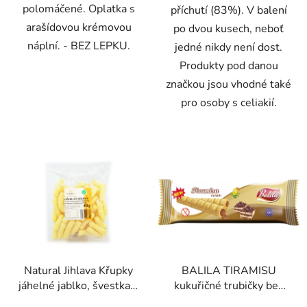
polomáčené. Oplatka s
příchutí (83%). V balení
arašídovou krémovou
po dvou kusech, neboť
náplní. - BEZ LEPKU.
jedné nikdy není dost.
Produkty pod danou
značkou jsou vhodné také
pro osoby s celiakií.
Natural Jihlava Křupky
BALILA TIRAMISU
jáhelné jablko, švestka a
kukuřičné trubičky bez
dýně 40g
lepku 18g