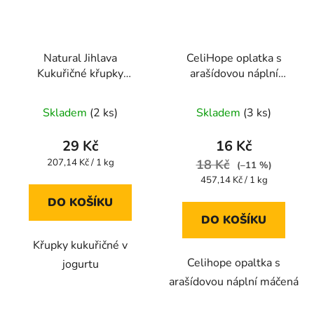
Natural Jihlava
CeliHope oplatka s
Kukuřičné křupky
arašídovou náplní
jogurtové 140 g
máčená 35g
Průměrné
Průměrné
Skladem
(2 ks)
Skladem
(3 ks)
hodnocení
hodnocení
produktu
produktu
29 Kč
16 Kč
je
je
Měrná
207,14 Kč / 1 kg
18 Kč
(–11 %)
cena:
5,0
5,0
Měrná
457,14 Kč / 1 kg
cena:
z
z
DO KOŠÍKU
5
5
DO KOŠÍKU
hvězdiček.
hvězdiček.
Křupky kukuřičné v
Celihope opaltka s
jogurtu
arašídovou náplní máčená