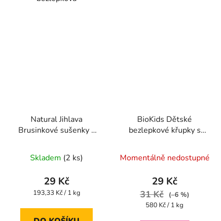
Natural Jihlava
BioKids Dětské
Brusinkové sušenky s
bezlepkové křupky s
kokosem bezlepkové
červenou řepou BIO -
Průměrné
Průměrné
150g
55g
Skladem
(2 ks)
Momentálně nedostupné
hodnocení
hodnocení
produktu
produktu
29 Kč
29 Kč
je
je
Měrná
193,33 Kč / 1 kg
31 Kč
(–6 %)
cena:
5,0
5,0
Měrná
580 Kč / 1 kg
cena:
z
z