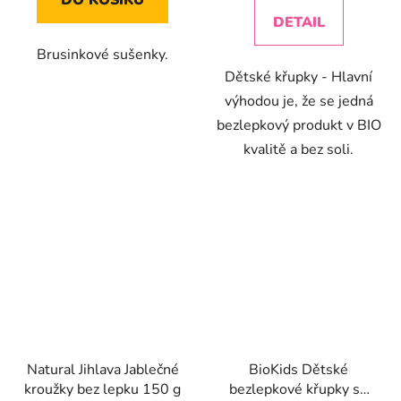
DO KOŠÍKU
5
5
DETAIL
hvězdiček.
hvězdiček.
Brusinkové sušenky.
Dětské křupky - Hlavní
výhodou je, že se jedná
bezlepkový produkt v BIO
kvalitě a bez soli.
Natural Jihlava Jablečné
BioKids Dětské
kroužky bez lepku 150 g
bezlepkové křupky se