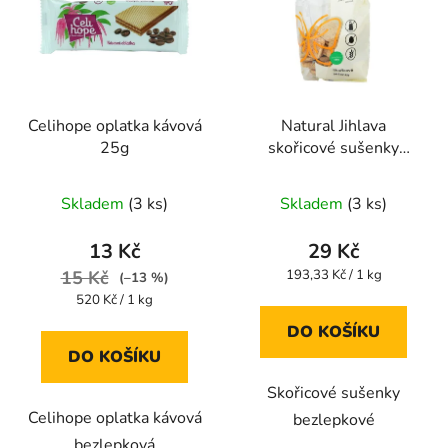
Celihope oplatka kávová
Natural Jihlava
25g
skořicové sušenky
bezlepkové 150g
Průměrné
Průměrné
Skladem
(3 ks)
Skladem
(3 ks)
hodnocení
hodnocení
produktu
produktu
13 Kč
29 Kč
je
je
Měrná
15 Kč
193,33 Kč / 1 kg
(–13 %)
cena:
5,0
5,0
Měrná
520 Kč / 1 kg
cena:
z
z
DO KOŠÍKU
5
5
DO KOŠÍKU
hvězdiček.
hvězdiček.
Skořicové sušenky
Celihope oplatka kávová
bezlepkové
bezlepková