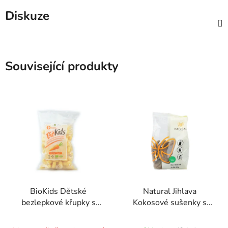
Diskuze
Související produkty
BioKids Dětské
Natural Jihlava
bezlepkové křupky s
Kokosové sušenky s
mrkví BIO - 55g
citronovou příchutí
Průměrné
Průměrné
150g