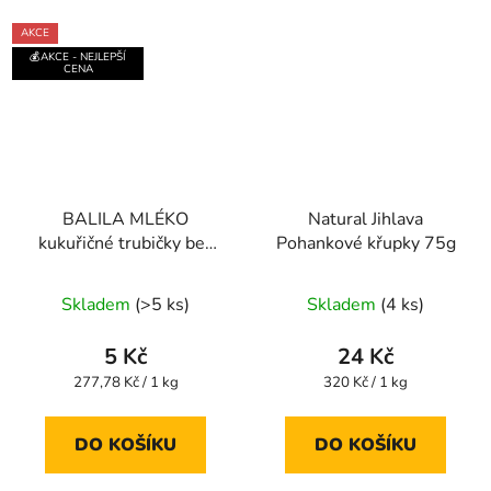
AKCE
💰AKCE - NEJLEPŠÍ
CENA
BALILA MLÉKO
Natural Jihlava
kukuřičné trubičky bez
Pohankové křupky 75g
lepku 18g
Průměrné
Průměrné
Skladem
(>5 ks)
Skladem
(4 ks)
hodnocení
hodnocení
produktu
produktu
5 Kč
24 Kč
je
je
Měrná
Měrná
277,78 Kč / 1 kg
320 Kč / 1 kg
cena:
cena:
4,0
5,0
z
z
DO KOŠÍKU
DO KOŠÍKU
5
5