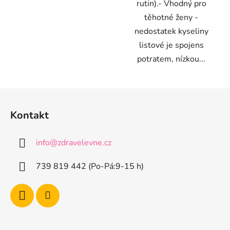
rutin).- Vhodný pro
těhotné ženy -
nedostatek kyseliny
listové je spojens
potratem, nízkou...
Z
á
Kontakt
p
a
info
@
zdravelevne.cz
t
í
739 819 442 (Po-Pá:9-15 h)