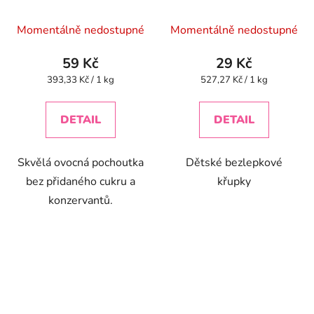
špenátem BIO - 55g
Průměrné
Momentálně nedostupné
Momentálně nedostupné
hodnocení
produktu
59 Kč
29 Kč
je
Měrná
Měrná
393,33 Kč / 1 kg
527,27 Kč / 1 kg
cena:
cena:
4,5
z
DETAIL
DETAIL
5
hvězdiček.
Skvělá ovocná pochoutka
Dětské bezlepkové
bez přidaného cukru a
křupky
konzervantů.