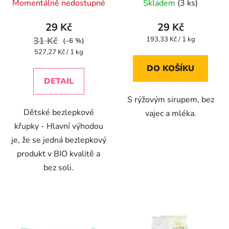
Momentálně nedostupné
Skladem
(3 ks)
hodnocení
hodnocení
produktu
produktu
29 Kč
29 Kč
je
je
Měrná
31 Kč
193,33 Kč / 1 kg
(–6 %)
cena:
5,0
5,0
Měrná
527,27 Kč / 1 kg
cena:
z
z
DO KOŠÍKU
5
5
DETAIL
hvězdiček.
hvězdiček.
S rýžovým sirupem, bez
Dětské bezlepkové
vajec a mléka.
křupky - Hlavní výhodou
je, že se jedná bezlepkový
produkt v BIO kvalitě a
bez soli.