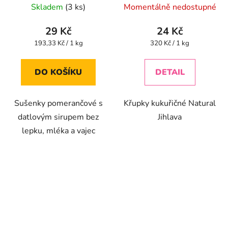
lepku, mléka a vajec
Skladem
(3 ks)
Momentálně nedostupné
150g
hodnocení
hodnocení
produktu
produktu
29 Kč
24 Kč
je
je
Měrná
Měrná
193,33 Kč / 1 kg
320 Kč / 1 kg
cena:
cena:
5,0
5,0
z
z
DO KOŠÍKU
DETAIL
5
5
hvězdiček.
hvězdiček.
Sušenky pomerančové s
Křupky kukuřičné Natural
datlovým sirupem bez
Jihlava
lepku, mléka a vajec