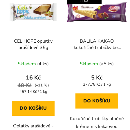
CENA
CELIHOPE oplatky
BALILA KAKAO
arašídové 35g
kukuřičné trubičky bez
lepku 18g
Průměrné
Průměrné
Skladem
(4 ks)
Skladem
(>5 ks)
hodnocení
hodnocení
produktu
produktu
16 Kč
5 Kč
je
je
Měrná
18 Kč
277,78 Kč / 1 kg
(–11 %)
cena:
5,0
5,0
Měrná
457,14 Kč / 1 kg
cena:
z
z
DO KOŠÍKU
5
5
DO KOŠÍKU
hvězdiček.
hvězdiček.
Kukuřičné trubičky plněné
Oplatky arašídové -
krémem s kakaovou