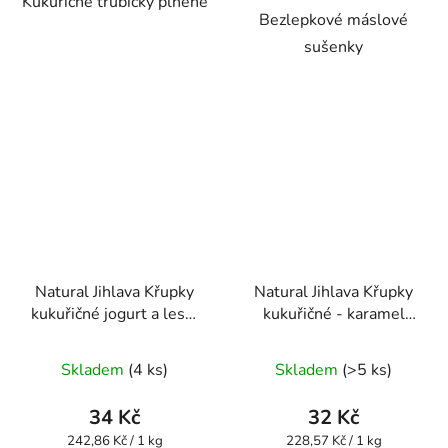
Kukuřičné trubičky plněné
hvězdiček.
hvězdiček.
Bezlepkové máslové
sušenky
Natural Jihlava Křupky
Natural Jihlava Křupky
kukuřičné jogurt a lesní
kukuřičné - karamel
ovoce 140g
140g
Průměrné
Průměrné
Skladem
(4 ks)
Skladem
(>5 ks)
hodnocení
hodnocení
produktu
produktu
34 Kč
32 Kč
je
je
Měrná
Měrná
242,86 Kč / 1 kg
228,57 Kč / 1 kg