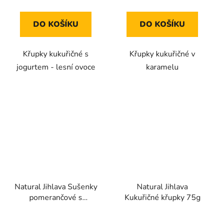
cena:
cena:
5,0
5,0
z
z
DO KOŠÍKU
DO KOŠÍKU
5
5
hvězdiček.
hvězdiček.
Křupky kukuřičné s
Křupky kukuřičné v
jogurtem - lesní ovoce
karamelu
Natural Jihlava Sušenky
Natural Jihlava
pomerančové s
Kukuřičné křupky 75g
datlovým sirupem bez
Průměrné
Průměrné