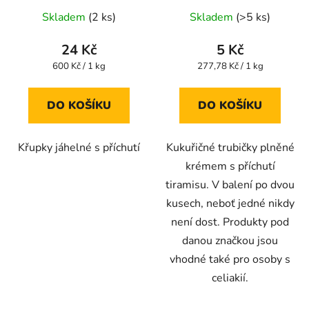
Průměrné
Skladem
(2 ks)
Skladem
(>5 ks)
hodnocení
produktu
24 Kč
5 Kč
je
Měrná
Měrná
600 Kč / 1 kg
277,78 Kč / 1 kg
cena:
cena:
5,0
z
DO KOŠÍKU
DO KOŠÍKU
5
hvězdiček.
Křupky jáhelné s příchutí
Kukuřičné trubičky plněné
krémem s příchutí
tiramisu. V balení po dvou
kusech, neboť jedné nikdy
není dost. Produkty pod
danou značkou jsou
vhodné také pro osoby s
celiakií.