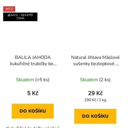
AKCE
💰AKCE - NEJLEPŠÍ
CENA
BALILA JAHODA
Natural Jihlava Máslové
kukuřičné trubičky bez
sušenky bezlepkové -
lepku 18g
100g
Průměrné
Průměrné
Skladem
(>5 ks)
Skladem
(2 ks)
hodnocení
hodnocení
produktu
produktu
5 Kč
29 Kč
je
je
Měrná
290 Kč / 1 kg
cena:
5,0
5,0
DO KOŠÍKU
z
z
DO KOŠÍKU
5
5