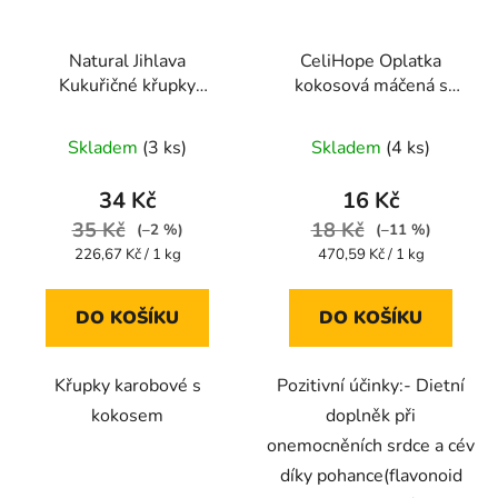
Natural Jihlava
CeliHope Oplatka
Kukuřičné křupky
kokosová máčená s
karobové s kokosem
pohankou bez lepku
Průměrné
Průměrné
140 g
34g
Skladem
(3 ks)
Skladem
(4 ks)
hodnocení
hodnocení
produktu
produktu
34 Kč
16 Kč
je
je
35 Kč
18 Kč
(–2 %)
(–11 %)
5,0
5,0
Měrná
Měrná
226,67 Kč / 1 kg
470,59 Kč / 1 kg
cena:
cena:
z
z
5
5
DO KOŠÍKU
DO KOŠÍKU
hvězdiček.
hvězdiček.
Křupky karobové s
Pozitivní účinky:- Dietní
kokosem
doplněk při
onemocněních srdce a cév
díky pohance(flavonoid