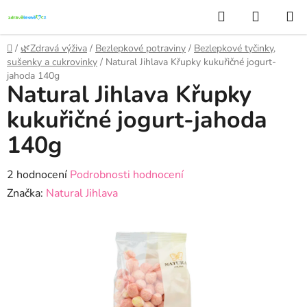
Přejít
Hledat
NÁKUP
na
KOŠÍK
obsah
Domů
/
🌿Zdravá výživa
/
Bezlepkové potraviny
/
Bezlepkové tyčinky,
sušenky a cukrovinky
/
Natural Jihlava Křupky kukuřičné jogurt-
jahoda 140g
Natural Jihlava Křupky
kukuřičné jogurt-jahoda
140g
Průměrné
2 hodnocení
Podrobnosti hodnocení
hodnocení
Značka:
Natural Jihlava
produktu
je
5,0
z
5
hvězdiček.