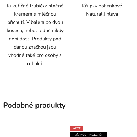
hvězdiček.
hvězdiček.
Kukuřičné trubičky plněné
Křupky pohankové
krémem s mléčnou
Natural Jihlava
příchutí. V balení po dvou
kusech, neboť jedné nikdy
není dost. Produkty pod
danou značkou jsou
vhodné také pro osoby s
celiakií.
Podobné produkty
AKCE
💰AKCE - NEJLEPŠÍ