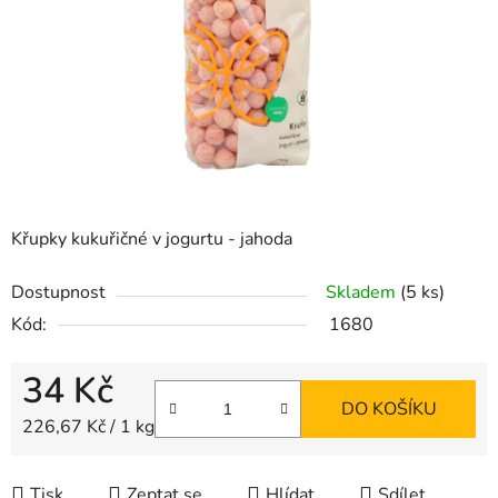
Křupky kukuřičné v jogurtu - jahoda
Dostupnost
Skladem
(5 ks)
Kód:
1680
34 Kč
DO KOŠÍKU
Měrná cena:
226,67 Kč / 1 kg
Tisk
Zeptat se
Hlídat
Sdílet