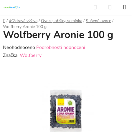
Přejít
Hledat
NÁKUP
na
KOŠÍK
obsah
Domů
/
🌿Zdravá výživa
/
Ovoce, oříšky, semínka
/
Sušené ovoce
/
Wolfberry Aronie 100 g
Wolfberry Aronie 100 g
Průměrné
Neohodnoceno
Podrobnosti hodnocení
hodnocení
Značka:
Wolfberry
produktu
je
0,0
z
5
hvězdiček.