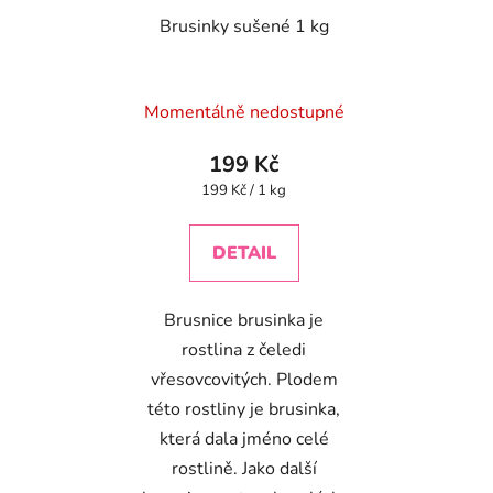
Brusinky sušené 1 kg
Průměrné
Momentálně nedostupné
hodnocení
produktu
199 Kč
je
Měrná
199 Kč / 1 kg
cena:
4,4
z
DETAIL
5
hvězdiček.
Brusnice brusinka je
rostlina z čeledi
vřesovcovitých. Plodem
této rostliny je brusinka,
která dala jméno celé
rostlině. Jako další