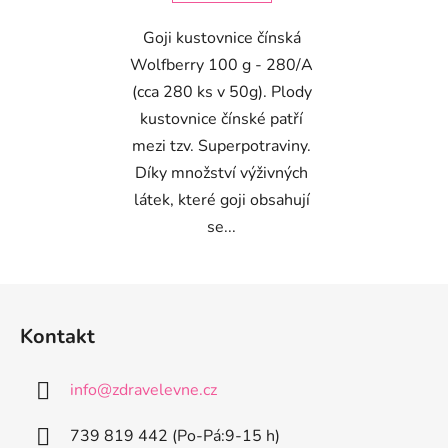
Goji kustovnice čínská
Wolfberry 100 g - 280/A
(cca 280 ks v 50g). Plody
kustovnice čínské patří
mezi tzv. Superpotraviny.
Díky množství výživných
látek, které goji obsahují
se...
Z
á
Kontakt
p
a
info
@
zdravelevne.cz
t
í
739 819 442 (Po-Pá:9-15 h)