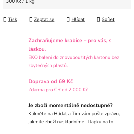
Měrná cena:
300 Kč / 1 kg
Tisk
Zeptat se
Hlídat
Sdílet
Zachraňujeme krabice – pro vás, s
láskou.
EKO balení do znovupoužitých kartonu bez
zbytečných plastů.
Doprava od 69 Kč
Zdarma pro ČR od 2 000 Kč
Je zboží momentálně nedostupné?
Klikněte na Hlídat a Tim vám pošle zprávu,
jakmile zboží naskladníme. Tlapku na to!