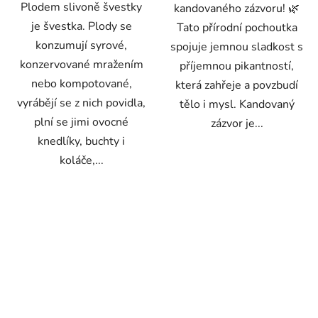
Plodem slivoně švestky
kandovaného zázvoru! 🌿
je švestka. Plody se
Tato přírodní pochoutka
konzumují syrové,
spojuje jemnou sladkost s
konzervované mražením
příjemnou pikantností,
nebo kompotované,
která zahřeje a povzbudí
vyrábějí se z nich povidla,
tělo i mysl. Kandovaný
plní se jimi ovocné
zázvor je...
knedlíky, buchty i
koláče,...