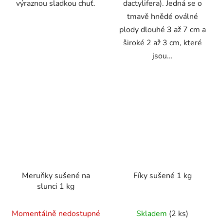
výraznou sladkou chuť.
dactylifera). Jedná se o
tmavě hnědé oválné
plody dlouhé 3 až 7 cm a
široké 2 až 3 cm, které
jsou...
Meruňky sušené na
Fíky sušené 1 kg
slunci 1 kg
Průměrné
Průměrné
Momentálně nedostupné
Skladem
(2 ks)