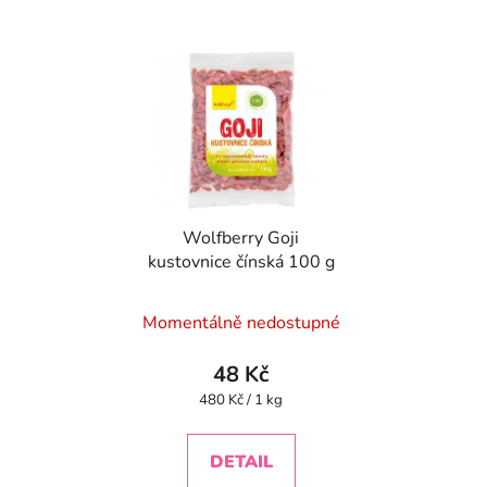
Wolfberry Goji
kustovnice čínská 100 g
Momentálně nedostupné
48 Kč
Měrná
480 Kč / 1 kg
cena:
DETAIL