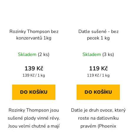
Rozinky Thompson bez
Datle sušené - bez
konzervantů 1kg
pecek 1 kg
Průměrné
Průměrné
Skladem
(2 ks)
Skladem
(3 ks)
hodnocení
hodnocení
produktu
produktu
139 Kč
119 Kč
je
je
Měrná
Měrná
139 Kč / 1 kg
119 Kč / 1 kg
cena:
cena:
5,0
4,7
z
z
DO KOŠÍKU
DO KOŠÍKU
5
5
hvězdiček.
hvězdiček.
Rozinky Thompson jsou
Datle je druh ovoce, který
sušené plody vinné révy.
roste na datlovníku
Jsou velmi chutné a mají
pravém (Phoenix