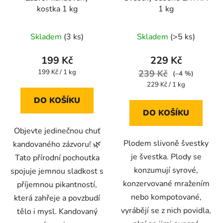
kostka 1 kg
1 kg
Průměrné
Skladem
(3 ks)
Skladem
(>5 ks)
hodnocení
produktu
199 Kč
229 Kč
je
Měrná
199 Kč / 1 kg
239 Kč
(–4 %)
cena:
5,0
Měrná
229 Kč / 1 kg
cena:
z
DO KOŠÍKU
5
DO KOŠÍKU
hvězdiček.
Objevte jedinečnou chuť
Plodem slivoně švestky
kandovaného zázvoru! 🌿
je švestka. Plody se
Tato přírodní pochoutka
konzumují syrové,
spojuje jemnou sladkost s
konzervované mražením
příjemnou pikantností,
nebo kompotované,
která zahřeje a povzbudí
vyrábějí se z nich povidla,
tělo i mysl. Kandovaný