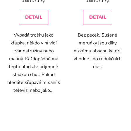
Měrná
Měrná
289 Kč / 1 kg
289 Kč / 1 kg
cena:
cena:
5,0
4,1
z
z
DETAIL
DETAIL
5
5
hvězdiček.
hvězdiček.
Vypadá trošku jako
Bez pecek. Sušené
křupka, někdo v ní vidí
meruňky jsou díky
tvar ostružiny nebo
nízkému obsahu kalorií
maliny. Každopádně má
vhodné i do redukčních
tento plod ale příjemně
diet.
sladkou chuť. Pokud
hledáte křupavé mlsání k
televizi nebo jako...