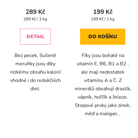
hodnocení
hodnocení
produktu
produktu
289 Kč
199 Kč
je
je
Měrná
Měrná
289 Kč / 1 kg
199 Kč / 1 kg
cena:
cena:
4,9
3,6
z
z
DETAIL
DO KOŠÍKU
5
5
hvězdiček.
hvězdiček.
Bez pecek, Sušené
Fíky jsou bohaté na
meruňky jsou díky
vitamín E, B6, B1 a B2 ,
nízkému obsahu kalorií
ale mají nedostatek
vhodné i do redukčních
vitamínu A a C. Z
diet.
minerálů obsahují draslík,
vápník, hořčík a železo.
Stopové prvky jako zinek,
měď a mangan...