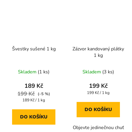
Švestky sušené 1 kg
Zázvor kandovaný plátky
1 kg
Průměrné
Skladem
(1 ks)
Skladem
(3 ks)
hodnocení
produktu
189 Kč
199 Kč
je
Měrná
199 Kč
199 Kč / 1 kg
(–5 %)
cena:
4,4
Měrná
189 Kč / 1 kg
cena:
z
DO KOŠÍKU
5
DO KOŠÍKU
hvězdiček.
Objevte jedinečnou chuť