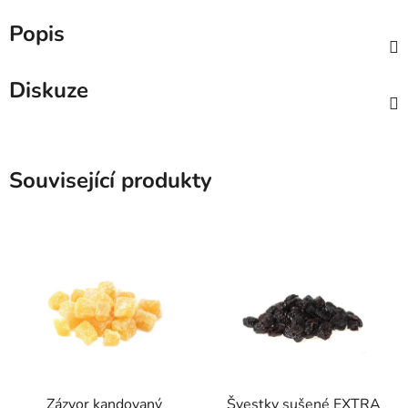
Popis
Diskuze
Související produkty
Zázvor kandovaný
Švestky sušené EXTRA