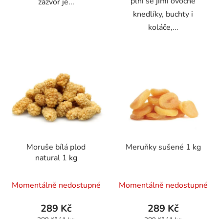
plní se jimi ovocné
zázvor je...
knedlíky, buchty i
koláče,...
Moruše bílá plod
Meruňky sušené 1 kg
natural 1 kg
Průměrné
Průměrné
Momentálně nedostupné
Momentálně nedostupné
hodnocení
hodnocení
produktu
produktu
289 Kč
289 Kč
je
je