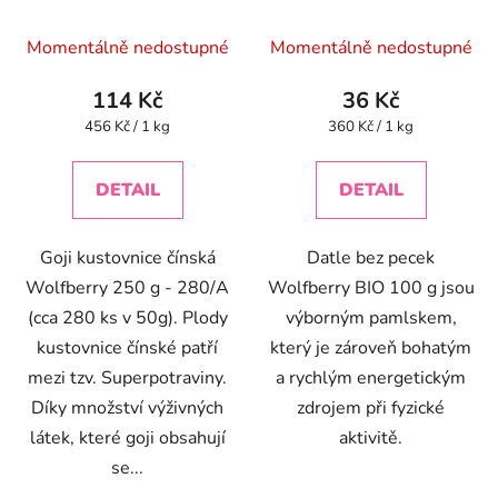
Momentálně nedostupné
Momentálně nedostupné
114 Kč
36 Kč
Měrná
Měrná
456 Kč / 1 kg
360 Kč / 1 kg
cena:
cena:
DETAIL
DETAIL
Goji kustovnice čínská
Datle bez pecek
Wolfberry 250 g - 280/A
Wolfberry BIO 100 g jsou
(cca 280 ks v 50g). Plody
výborným pamlskem,
kustovnice čínské patří
který je zároveň bohatým
mezi tzv. Superpotraviny.
a rychlým energetickým
Díky množství výživných
zdrojem při fyzické
látek, které goji obsahují
aktivitě.
se...