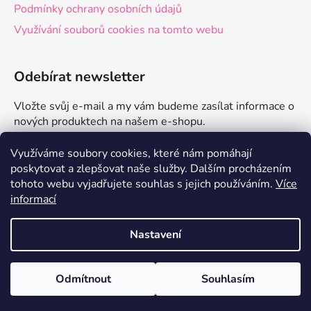
Podmínky ochrany osobních údajů
Využívání souborů cookies na tomto webu
Odebírat newsletter
Vložte svůj e-mail a my vám budeme zasílat informace o
nových produktech na našem e-shopu.
E-mail
Využíváme soubory cookies, které nám pomáhají
poskytovat a zlepšovat naše služby.
Dalším procházením
tohoto webu vyjadřujete souhlas s jejich používáním.
Více
PŘIHLÁSIT SE
informací
Nastavení
Vytvořil Shoptet
Odmítnout
Souhlasím
Copyright 2026
zdravelevne.cz
. Všechna práva
Doprava od 79 Kč s EKO balením💚
vyhrazena.