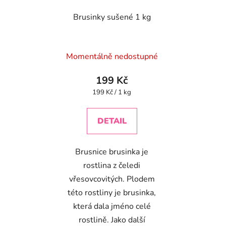
Brusinky sušené 1 kg
Průměrné
Momentálně nedostupné
hodnocení
produktu
199 Kč
je
Měrná
199 Kč / 1 kg
cena:
4,4
z
DETAIL
5
hvězdiček.
Brusnice brusinka je
rostlina z čeledi
vřesovcovitých. Plodem
této rostliny je brusinka,
která dala jméno celé
rostlině. Jako další