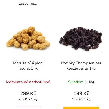
zázvor je...
Moruše bílá plod
Rozinky Thompson bez
natural 1 kg
konzervantů 1kg
Průměrné
Průměrné
Momentálně nedostupné
Skladem
(1 ks)
hodnocení
hodnocení
produktu
produktu
289 Kč
139 Kč
je
je
Měrná
Měrná
289 Kč / 1 kg
139 Kč / 1 kg
cena:
cena:
5,0
5,0