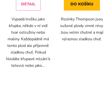
z
z
DETAIL
DO KOŠÍKU
5
5
hvězdiček.
hvězdiček.
Vypadá trošku jako
Rozinky Thompson jsou
křupka, někdo v ní vidí
sušené plody vinné révy.
tvar ostružiny nebo
Jsou velmi chutné a mají
maliny. Každopádně má
výraznou sladkou chuť.
tento plod ale příjemně
sladkou chuť. Pokud
hledáte křupavé mlsání k
televizi nebo jako...