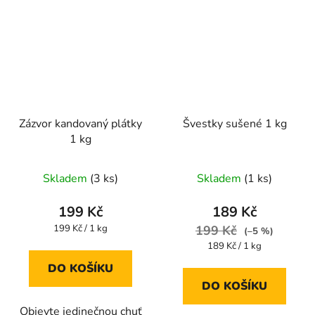
Zázvor kandovaný plátky
Švestky sušené 1 kg
1 kg
Průměrné
Skladem
(3 ks)
Skladem
(1 ks)
hodnocení
produktu
199 Kč
189 Kč
je
Měrná
199 Kč / 1 kg
199 Kč
(–5 %)
cena:
4,4
Měrná
189 Kč / 1 kg
cena:
z
DO KOŠÍKU
5
DO KOŠÍKU
hvězdiček.
Objevte jedinečnou chuť