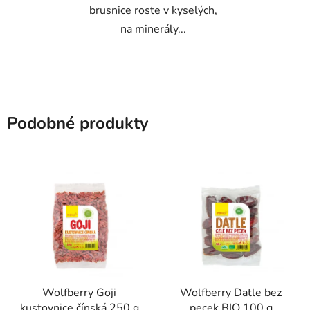
brusnice roste v kyselých,
na minerály...
Podobné produkty
Wolfberry Goji
Wolfberry Datle bez
kustovnice čínská 250 g
pecek BIO 100 g