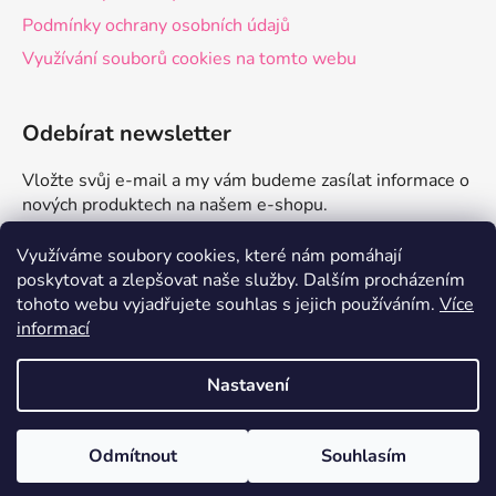
Podmínky ochrany osobních údajů
Využívání souborů cookies na tomto webu
Odebírat newsletter
Vložte svůj e-mail a my vám budeme zasílat informace o
nových produktech na našem e-shopu.
E-mail
Využíváme soubory cookies, které nám pomáhají
poskytovat a zlepšovat naše služby.
Dalším procházením
tohoto webu vyjadřujete souhlas s jejich používáním.
Více
PŘIHLÁSIT SE
informací
Nastavení
Vytvořil Shoptet
Odmítnout
Souhlasím
Copyright 2026
zdravelevne.cz
. Všechna práva
Doprava od 79 Kč s EKO balením💚
vyhrazena.