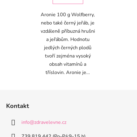
Aronie 100 g Wolfberry,
nebo také černý jeřáb, je
vzdáleně příbuzná hrušni
a jeřábům. Hodnotu
jedlých černých plodů
tvoří zejména vysoký
obsah vitamínů a
tříslovin. Aronie je...
Z
á
Kontakt
p
a
info
@
zdravelevne.cz
t
í
739 819 442 (Po-Pá:9-15 h)