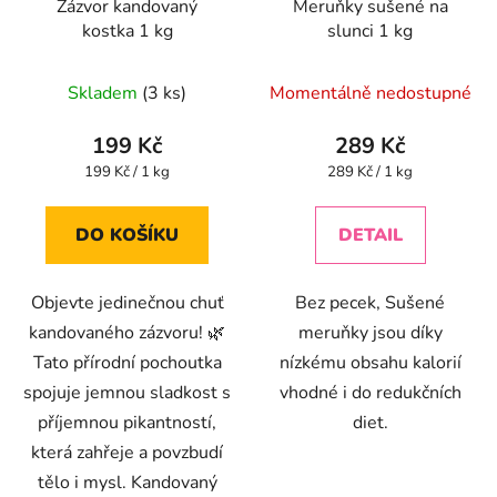
Zázvor kandovaný
Meruňky sušené na
kostka 1 kg
slunci 1 kg
Průměrné
Skladem
(3 ks)
Momentálně nedostupné
hodnocení
produktu
199 Kč
289 Kč
je
Měrná
Měrná
199 Kč / 1 kg
289 Kč / 1 kg
cena:
cena:
4,9
z
DO KOŠÍKU
DETAIL
5
hvězdiček.
Objevte jedinečnou chuť
Bez pecek, Sušené
kandovaného zázvoru! 🌿
meruňky jsou díky
Tato přírodní pochoutka
nízkému obsahu kalorií
spojuje jemnou sladkost s
vhodné i do redukčních
příjemnou pikantností,
diet.
která zahřeje a povzbudí
tělo i mysl. Kandovaný