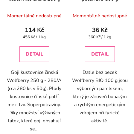
Momentálně nedostupné
Momentálně nedostupné
114 Kč
36 Kč
Měrná
Měrná
456 Kč / 1 kg
360 Kč / 1 kg
cena:
cena:
DETAIL
DETAIL
Goji kustovnice čínská
Datle bez pecek
Wolfberry 250 g - 280/A
Wolfberry BIO 100 g jsou
(cca 280 ks v 50g). Plody
výborným pamlskem,
kustovnice čínské patří
který je zároveň bohatým
mezi tzv. Superpotraviny.
a rychlým energetickým
Díky množství výživných
zdrojem při fyzické
látek, které goji obsahují
aktivitě.
se...