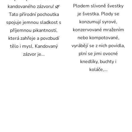
Plodem slivoně švestky
kandovaného zázvoru! 🌿
je švestka. Plody se
Tato přírodní pochoutka
konzumují syrové,
spojuje jemnou sladkost s
konzervované mražením
příjemnou pikantností,
nebo kompotované,
která zahřeje a povzbudí
vyrábějí se z nich povidla,
tělo i mysl. Kandovaný
plní se jimi ovocné
zázvor je...
knedlíky, buchty i
koláče,...