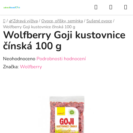
Přejít
Hledat
NÁKUP
na
KOŠÍK
obsah
Domů
/
🌿Zdravá výživa
/
Ovoce, oříšky, semínka
/
Sušené ovoce
/
Wolfberry Goji kustovnice čínská 100 g
Wolfberry Goji kustovnice
čínská 100 g
Průměrné
Neohodnoceno
Podrobnosti hodnocení
hodnocení
Značka:
Wolfberry
produktu
je
0,0
z
5
hvězdiček.