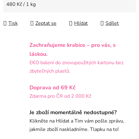
Měrná cena:
480 Kč / 1 kg
Tisk
Zeptat se
Hlídat
Sdílet
Zachraňujeme krabice – pro vás, s
láskou.
EKO balení do znovupoužitých kartonu bez
zbytečných plastů.
Doprava od 69 Kč
Zdarma pro ČR od 2 000 Kč
Je zboží momentálně nedostupné?
Klikněte na Hlídat a Tim vám pošle zprávu,
jakmile zboží naskladníme. Tlapku na to!