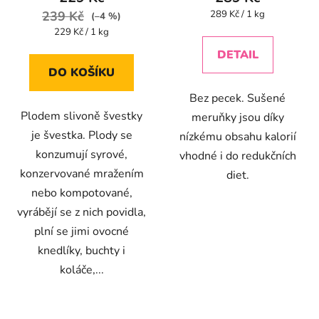
je
je
Měrná
239 Kč
289 Kč / 1 kg
(–4 %)
cena:
5,0
4,1
Měrná
229 Kč / 1 kg
cena:
z
z
DETAIL
5
5
DO KOŠÍKU
hvězdiček.
hvězdiček.
Bez pecek. Sušené
Plodem slivoně švestky
meruňky jsou díky
je švestka. Plody se
nízkému obsahu kalorií
konzumují syrové,
vhodné i do redukčních
konzervované mražením
diet.
nebo kompotované,
vyrábějí se z nich povidla,
plní se jimi ovocné
knedlíky, buchty i
koláče,...