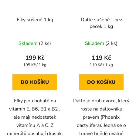
Fíky sušené 1 kg
Datle sušené - bez
pecek 1 kg
Průměrné
Průměrné
Skladem
(2 ks)
Skladem
(2 ks)
hodnocení
hodnocení
produktu
produktu
199 Kč
119 Kč
je
je
Měrná
Měrná
199 Kč / 1 kg
119 Kč / 1 kg
cena:
cena:
3,6
4,7
z
z
DO KOŠÍKU
DO KOŠÍKU
5
5
hvězdiček.
hvězdiček.
Fíky jsou bohaté na
Datle je druh ovoce, který
vitamín E, B6, B1 a B2 ,
roste na datlovníku
ale mají nedostatek
pravém (Phoenix
vitamínu A a C. Z
dactylifera). Jedná se o
minerálů obsahují draslík,
tmavě hnědé oválné