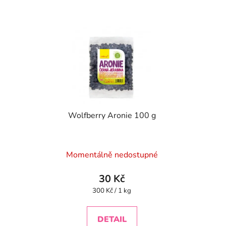
Wolfberry Aronie 100 g
Momentálně nedostupné
30 Kč
Měrná
300 Kč / 1 kg
cena:
DETAIL