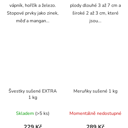
vápník, hořčík a železo.
plody dlouhé 3 až 7 cm a
Stopové prvky jako zinek,
široké 2 až 3 cm, které
měď a mangan...
jsou...
Švestky sušené EXTRA
Meruňky sušené 1 kg
1 kg
Průměrné
Průměrné
Skladem
(>5 ks)
Momentálně nedostupné
hodnocení
hodnocení
produktu
produktu
229 Kč
289 Kč