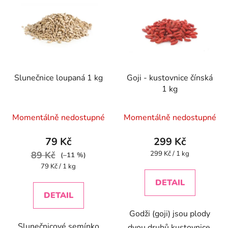
Slunečnice loupaná 1 kg
Goji - kustovnice čínská
1 kg
Průměrné
Průměrné
Momentálně nedostupné
Momentálně nedostupné
hodnocení
hodnocení
produktu
produktu
79 Kč
299 Kč
je
je
Měrná
89 Kč
299 Kč / 1 kg
(–11 %)
cena:
4,5
4,4
Měrná
79 Kč / 1 kg
cena:
z
z
DETAIL
5
5
DETAIL
hvězdiček.
hvězdiček.
Godži (goji) jsou plody
Slunečnicové semínko
dvou druhů kustovnice,