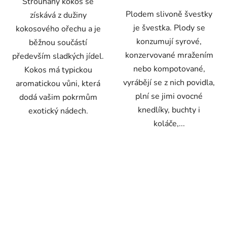
Strouhaný kokos se
Plodem slivoně švestky
získává z dužiny
je švestka. Plody se
kokosového ořechu a je
konzumují syrové,
běžnou součástí
konzervované mražením
především sladkých jídel.
nebo kompotované,
Kokos má typickou
vyrábějí se z nich povidla,
aromatickou vůni, která
plní se jimi ovocné
dodá vašim pokrmům
knedlíky, buchty i
exotický nádech.
koláče,...