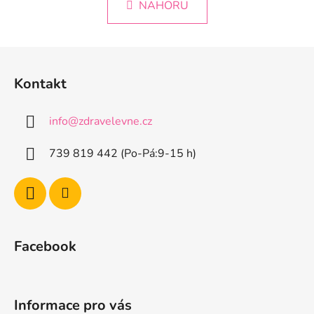
k
NAHORU
á
o
d
v
a
á
Z
c
n
á
í
í
Kontakt
p
p
r
a
v
info
@
zdravelevne.cz
t
k
í
y
739 819 442 (Po-Pá:9-15 h)
v
ý
p
i
s
u
Facebook
Informace pro vás