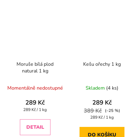
Moruše bílá plod
Kešu ořechy 1 kg
natural 1 kg
Průměrné
Průměrné
Momentálně nedostupné
Skladem
(4 ks)
hodnocení
hodnocení
produktu
produktu
289 Kč
289 Kč
je
je
Měrná
289 Kč / 1 kg
389 Kč
(–25 %)
cena:
5,0
4,2
Měrná
289 Kč / 1 kg
cena:
z
z
DETAIL
5
5
DO KOŠÍKU