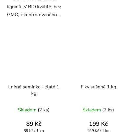
ligninů. V BIO kvalitě, bez
GMO, z kontrolovaného...
Lněné semínko - zlaté 1
Fíky sušené 1 kg
kg
Průměrné
Průměrné
Skladem
(2 ks)
Skladem
(2 ks)
hodnocení
hodnocení
produktu
produktu
89 Kč
199 Kč
je
je
Měrná
Měrná
89 Kč / 1 kg
199 Kč / 1 kg