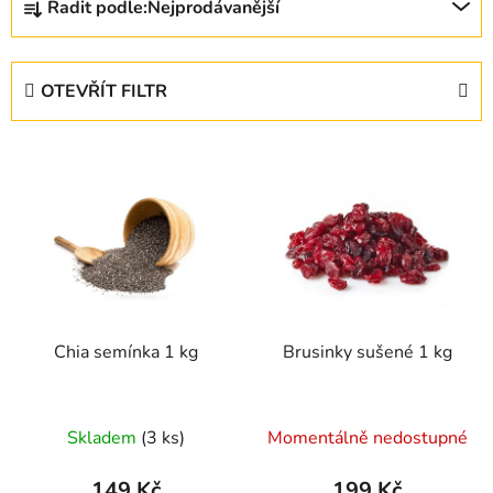
Řadit podle:
Nejprodávanější
a
z
e
OTEVŘÍT FILTR
n
í
V
p
ý
r
p
o
i
d
s
u
p
k
r
t
Chia semínka 1 kg
Brusinky sušené 1 kg
o
ů
d
u
Průměrné
Průměrné
Skladem
(3 ks)
Momentálně nedostupné
k
hodnocení
hodnocení
t
produktu
produktu
149 Kč
199 Kč