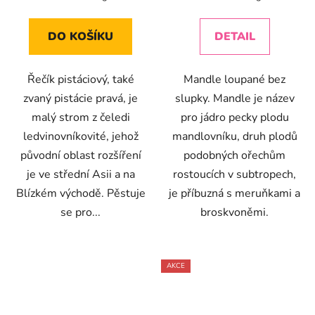
cena:
cena:
4,3
4,5
z
z
DO KOŠÍKU
DETAIL
5
5
hvězdiček.
hvězdiček.
Řečík pistáciový, také
Mandle loupané bez
zvaný pistácie pravá, je
slupky. Mandle je název
malý strom z čeledi
pro jádro pecky plodu
ledvinovníkovité, jehož
mandlovníku, druh plodů
původní oblast rozšíření
podobných ořechům
je ve střední Asii a na
rostoucích v subtropech,
Blízkém východě. Pěstuje
je příbuzná s meruňkami a
se pro...
broskvoněmi.
AKCE