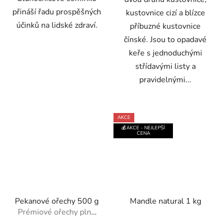
přináší řadu prospěšných
kustovnice cizí a blízce
účinků na lidské zdraví.
příbuzné kustovnice
čínské. Jsou to opadavé
keře s jednoduchými
střídavými listy a
pravidelnými...
AKCE
💰AKCE - NEJLEPŠÍ
CENA
Pekanové ořechy 500 g
Mandle natural 1 kg
Prémiové ořechy plné