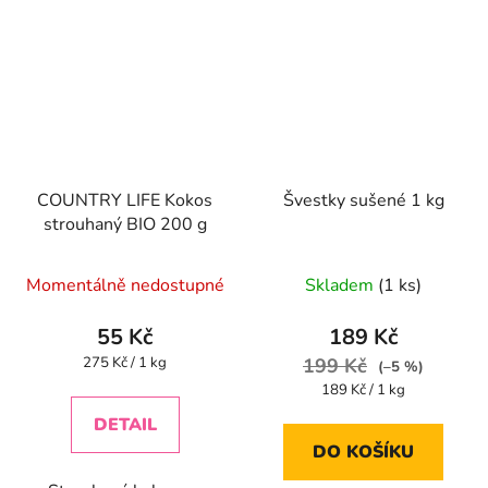
COUNTRY LIFE Kokos
Švestky sušené 1 kg
strouhaný BIO 200 g
Průměrné
Momentálně nedostupné
Skladem
(1 ks)
hodnocení
produktu
55 Kč
189 Kč
je
Měrná
275 Kč / 1 kg
199 Kč
(–5 %)
cena:
4,4
Měrná
189 Kč / 1 kg
cena:
z
DETAIL
5
DO KOŠÍKU
hvězdiček.