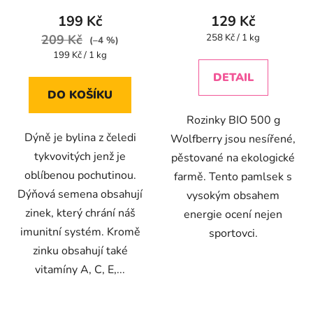
produktu
199 Kč
129 Kč
je
Měrná
209 Kč
258 Kč / 1 kg
(–4 %)
cena:
3,9
Měrná
199 Kč / 1 kg
cena:
z
DETAIL
5
DO KOŠÍKU
hvězdiček.
Rozinky BIO 500 g
Dýně je bylina z čeledi
Wolfberry jsou nesířené,
tykvovitých jenž je
pěstované na ekologické
oblíbenou pochutinou.
farmě. Tento pamlsek s
Dýňová semena obsahují
vysokým obsahem
zinek, který chrání náš
energie ocení nejen
imunitní systém. Kromě
sportovci.
zinku obsahují také
vitamíny A, C, E,...