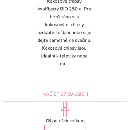
Kokosové chipsy
Wolfberry BIO 250 g. Pro
hezčí ráno si s
kokosovými chipsy
ozdobte snídani nebo si je
dejte samotné na svačinu.
Kokosové chipsy jsou
ideální k televizy nebo
na...
NAČÍST 27 DALŠÍCH
S
1
t
3
r
O
á
78
položek celkem
v
n
l