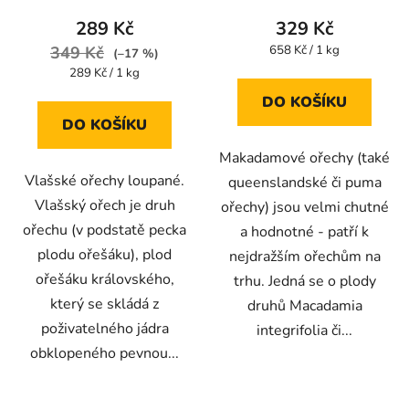
produktu
289 Kč
329 Kč
je
Měrná
349 Kč
658 Kč / 1 kg
(–17 %)
cena:
4,3
Měrná
289 Kč / 1 kg
cena:
z
DO KOŠÍKU
5
DO KOŠÍKU
hvězdiček.
Makadamové ořechy (také
Vlašské ořechy loupané.
queenslandské či puma
Vlašský ořech je druh
ořechy) jsou velmi chutné
ořechu (v podstatě pecka
a hodnotné - patří k
plodu ořešáku), plod
nejdražším ořechům na
ořešáku královského,
trhu. Jedná se o plody
který se skládá z
druhů Macadamia
poživatelného jádra
integrifolia či...
obklopeného pevnou...