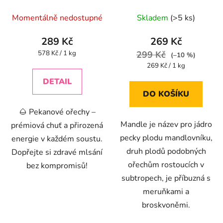
zdravých tuků
Průměrné
Momentálně nedostupné
Skladem
(>5 ks)
hodnocení
produktu
289 Kč
269 Kč
je
Měrná
578 Kč / 1 kg
299 Kč
(–10 %)
cena:
4,5
Měrná
269 Kč / 1 kg
cena:
z
DETAIL
5
DO KOŠÍKU
hvězdiček.
🌰 Pekanové ořechy –
Mandle je název pro jádro
prémiová chuť a přirozená
pecky plodu mandlovníku,
energie v každém soustu.
druh plodů podobných
Dopřejte si zdravé mlsání
ořechům rostoucích v
bez kompromisů!
subtropech, je příbuzná s
meruňkami a
broskvoněmi.