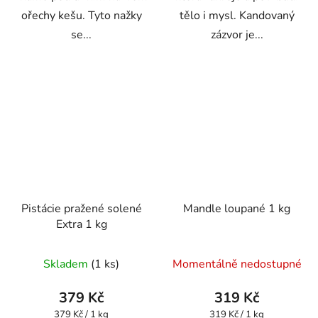
ořechy kešu. Tyto nažky
tělo i mysl. Kandovaný
se...
zázvor je...
Pistácie pražené solené
Mandle loupané 1 kg
Extra 1 kg
Průměrné
Průměrné
Skladem
(1 ks)
Momentálně nedostupné
hodnocení
hodnocení
produktu
produktu
379 Kč
319 Kč
je
je
Měrná
Měrná
379 Kč / 1 kg
319 Kč / 1 kg