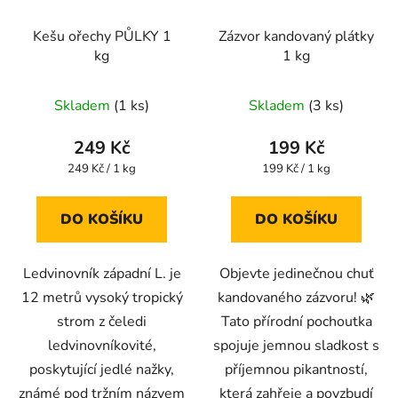
Kešu ořechy PŮLKY 1
Zázvor kandovaný plátky
kg
1 kg
Skladem
(1 ks)
Skladem
(3 ks)
249 Kč
199 Kč
Měrná
Měrná
249 Kč / 1 kg
199 Kč / 1 kg
cena:
cena:
DO KOŠÍKU
DO KOŠÍKU
Ledvinovník západní L. je
Objevte jedinečnou chuť
12 metrů vysoký tropický
kandovaného zázvoru! 🌿
strom z čeledi
Tato přírodní pochoutka
ledvinovníkovité,
spojuje jemnou sladkost s
poskytující jedlé nažky,
příjemnou pikantností,
známé pod tržním názvem
která zahřeje a povzbudí