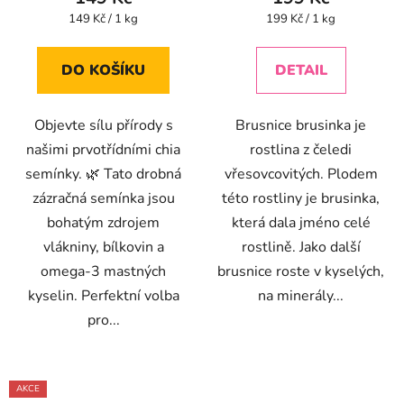
ů
je
je
Měrná
Měrná
149 Kč / 1 kg
199 Kč / 1 kg
cena:
cena:
4,4
4,4
z
z
DO KOŠÍKU
DETAIL
5
5
hvězdiček.
hvězdiček.
Objevte sílu přírody s
Brusnice brusinka je
našimi prvotřídními chia
rostlina z čeledi
semínky. 🌿 Tato drobná
vřesovcovitých. Plodem
zázračná semínka jsou
této rostliny je brusinka,
bohatým zdrojem
která dala jméno celé
vlákniny, bílkovin a
rostlině. Jako další
omega-3 mastných
brusnice roste v kyselých,
kyselin. Perfektní volba
na minerály...
pro...
AKCE