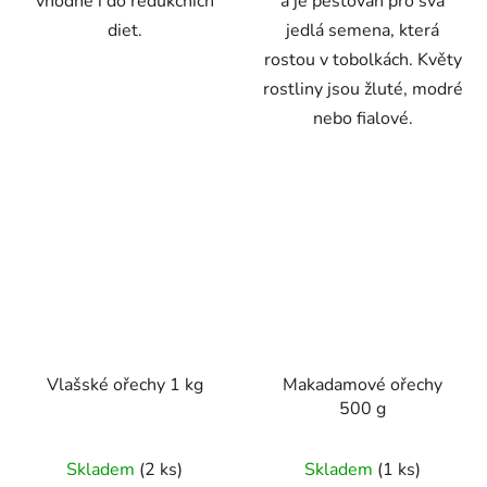
vhodné i do redukčních
a je pěstován pro svá
diet.
jedlá semena, která
rostou v tobolkách. Květy
rostliny jsou žluté, modré
nebo fialové.
Vlašské ořechy 1 kg
Makadamové ořechy
500 g
Průměrné
Skladem
(2 ks)
Skladem
(1 ks)
hodnocení