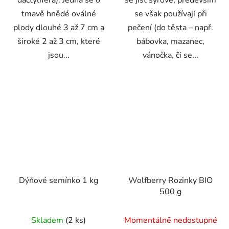
tmavě hnědé oválné
se však používají při
plody dlouhé 3 až 7 cm a
pečení (do těsta – např.
široké 2 až 3 cm, které
bábovka, mazanec,
jsou...
vánočka, či se...
Dýňové semínko 1 kg
Wolfberry Rozinky BIO
500 g
Průměrné
Skladem
(2 ks)
Momentálně nedostupné
hodnocení