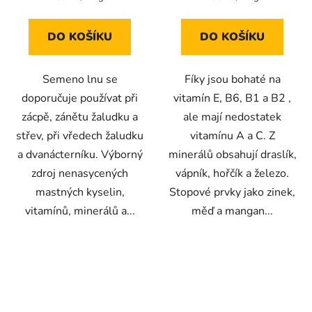
cena:
cena:
5,0
3,6
z
z
DO KOŠÍKU
DO KOŠÍKU
5
5
hvězdiček.
hvězdiček.
Semeno lnu se
Fíky jsou bohaté na
doporučuje používat při
vitamín E, B6, B1 a B2 ,
zácpě, zánětu žaludku a
ale mají nedostatek
střev, při vředech žaludku
vitamínu A a C. Z
a dvanácterníku. Výborný
minerálů obsahují draslík,
zdroj nenasycených
vápník, hořčík a železo.
mastných kyselin,
Stopové prvky jako zinek,
vitamínů, minerálů a...
měď a mangan...