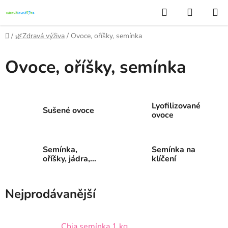
Přejít
Hledat
NÁKUP
na
KOŠÍK
obsah
Domů
/
🌿Zdravá výživa
/
Ovoce, oříšky, semínka
Ovoce, oříšky, semínka
Lyofilizované
Sušené ovoce
ovoce
Semínka,
Semínka na
oříšky, jádra,
klíčení
arašídy
Nejprodávanější
Chia semínka 1 kg