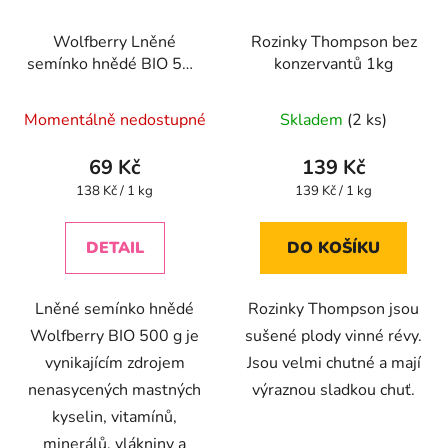
Wolfberry Lněné
Rozinky Thompson bez
semínko hnědé BIO 500
konzervantů 1kg
g
Průměrné
Momentálně nedostupné
Skladem
(2 ks)
hodnocení
produktu
69 Kč
139 Kč
je
Měrná
Měrná
138 Kč / 1 kg
139 Kč / 1 kg
cena:
cena:
5,0
z
DETAIL
DO KOŠÍKU
5
hvězdiček.
Lněné semínko hnědé
Rozinky Thompson jsou
Wolfberry BIO 500 g je
sušené plody vinné révy.
vynikajícím zdrojem
Jsou velmi chutné a mají
nenasycených mastných
výraznou sladkou chuť.
kyselin, vitamínů,
minerálů, vlákniny a