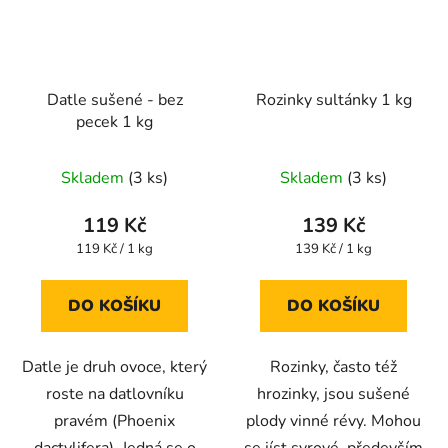
Datle sušené - bez
Rozinky sultánky 1 kg
pecek 1 kg
Průměrné
Průměrné
Skladem
(3 ks)
Skladem
(3 ks)
hodnocení
hodnocení
produktu
produktu
119 Kč
139 Kč
je
je
Měrná
Měrná
119 Kč / 1 kg
139 Kč / 1 kg
cena:
cena:
4,7
4,9
z
z
DO KOŠÍKU
DO KOŠÍKU
5
5
hvězdiček.
hvězdiček.
Datle je druh ovoce, který
Rozinky, často též
roste na datlovníku
hrozinky, jsou sušené
pravém (Phoenix
plody vinné révy. Mohou
dactylifera). Jedná se o
se jíst syrové, především