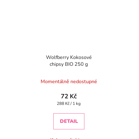
Wolfberry Kokosové
chipsy BIO 250 g
Momentálně nedostupné
72 Kč
Měrná
288 Kč / 1 kg
cena:
DETAIL