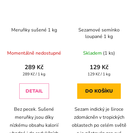
Meruňky sušené 1 kg
Sezamové semínko
loupané 1 kg
Průměrné
Momentálně nedostupné
Skladem
(1 ks)
hodnocení
produktu
289 Kč
129 Kč
je
Měrná
Měrná
289 Kč / 1 kg
129 Kč / 1 kg
cena:
cena:
4,1
z
DETAIL
DO KOŠÍKU
5
hvězdiček.
Bez pecek. Sušené
Sezam indický je široce
meruňky jsou díky
zdomácněn v tropických
nízkému obsahu kalorií
oblastech po celém světě