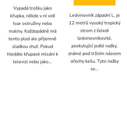
hvězdiček.
hvězdiček.
Vypadá trošku jako
Ledvinovník západní L. je
křupka, někdo v ní vidí
12 metrů vysoký tropický
tvar ostružiny nebo
strom z čeledi
maliny. Každopádně má
ledvinovníkovité,
tento plod ale příjemně
poskytující jedlé nažky,
sladkou chuť. Pokud
známé pod tržním názvem
hledáte křupavé mlsání k
ořechy kešu. Tyto nažky
televizi nebo jako...
se...