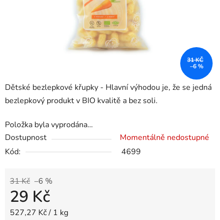
31 KČ
–6 %
Dětské bezlepkové křupky - Hlavní výhodou je, že se jedná
bezlepkový produkt v BIO kvalitě a bez soli.
Položka byla vyprodána…
Dostupnost
Momentálně nedostupné
Kód:
4699
31 Kč
–6 %
29 Kč
Měrná cena:
527,27 Kč / 1 kg