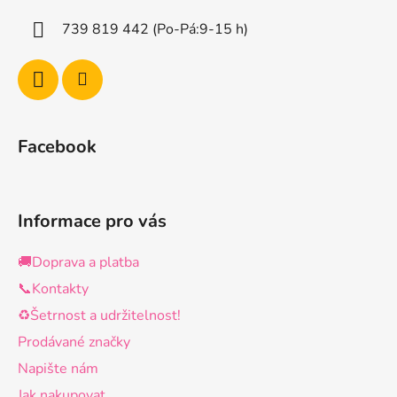
í
739 819 442 (Po-Pá:9-15 h)
Facebook
Informace pro vás
🚚Doprava a platba
📞Kontakty
♻️Šetrnost a udržitelnost!
Prodávané značky
Napište nám
Jak nakupovat