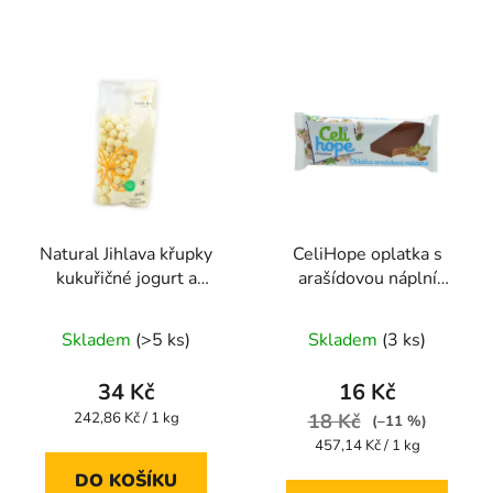
Natural Jihlava křupky
CeliHope oplatka s
kukuřičné jogurt a
arašídovou náplní
mango 140g
máčená 35g
Průměrné
Průměrné
Skladem
(>5 ks)
Skladem
(3 ks)
hodnocení
hodnocení
produktu
produktu
34 Kč
16 Kč
je
je
Měrná
242,86 Kč / 1 kg
18 Kč
(–11 %)
cena:
5,0
5,0
Měrná
457,14 Kč / 1 kg
cena:
z
z
DO KOŠÍKU