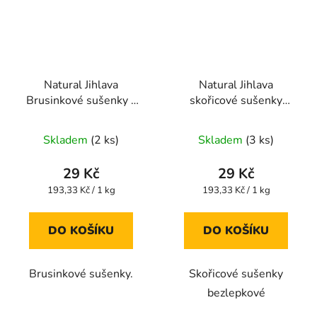
Natural Jihlava
Natural Jihlava
Brusinkové sušenky s
skořicové sušenky
kokosem bezlepkové
bezlepkové 150g
Průměrné
Průměrné
150g
Skladem
(2 ks)
Skladem
(3 ks)
hodnocení
hodnocení
produktu
produktu
29 Kč
29 Kč
je
je
Měrná
Měrná
193,33 Kč / 1 kg
193,33 Kč / 1 kg
cena:
cena:
5,0
5,0
z
z
DO KOŠÍKU
DO KOŠÍKU
5
5
hvězdiček.
hvězdiček.
Brusinkové sušenky.
Skořicové sušenky
bezlepkové