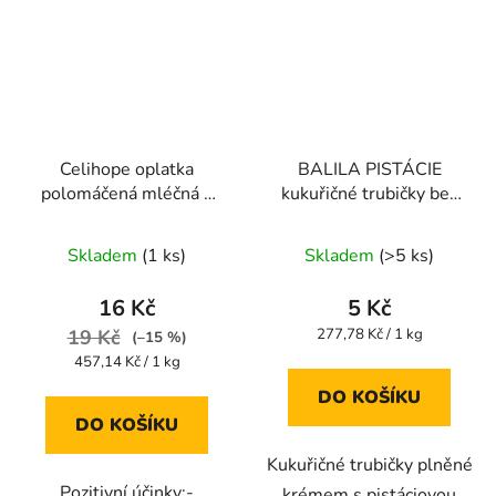
Celihope oplatka
BALILA PISTÁCIE
polomáčená mléčná s
kukuřičné trubičky bez
AMARANTEM 35g
lepku 18g
Průměrné
Průměrné
Skladem
(1 ks)
Skladem
(>5 ks)
hodnocení
hodnocení
produktu
produktu
16 Kč
5 Kč
je
je
Měrná
19 Kč
277,78 Kč / 1 kg
(–15 %)
cena:
5,0
4,5
Měrná
457,14 Kč / 1 kg
cena:
z
z
DO KOŠÍKU
5
5
DO KOŠÍKU
hvězdiček.
hvězdiček.
Kukuřičné trubičky plněné
Pozitivní účinky:-
krémem s pistáciovou