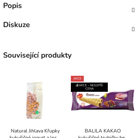
Popis
Diskuze
Související produkty
AKCE
💰AKCE - NEJLEPŠÍ
CENA
Natural Jihlava Křupky
BALILA KAKAO
kukuřičné jogurt a lesní
kukuřičné trubičky bez