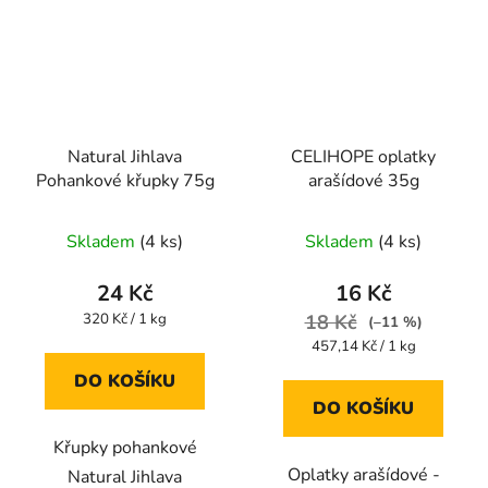
Natural Jihlava
CELIHOPE oplatky
Pohankové křupky 75g
arašídové 35g
Průměrné
Průměrné
Skladem
(4 ks)
Skladem
(4 ks)
hodnocení
hodnocení
produktu
produktu
24 Kč
16 Kč
je
je
Měrná
320 Kč / 1 kg
18 Kč
(–11 %)
cena:
5,0
5,0
Měrná
457,14 Kč / 1 kg
cena:
z
z
DO KOŠÍKU
5
5
DO KOŠÍKU
hvězdiček.
hvězdiček.
Křupky pohankové
Oplatky arašídové -
Natural Jihlava