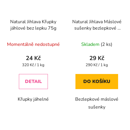
Natural Jihlava Křupky
Natural Jihlava Máslové
jáhlové bez lepku 75g
sušenky bezlepkové -
100g
Průměrné
Momentálně nedostupné
Skladem
(2 ks)
hodnocení
produktu
24 Kč
29 Kč
je
Měrná
Měrná
320 Kč / 1 kg
290 Kč / 1 kg
cena:
cena:
5,0
z
DETAIL
DO KOŠÍKU
5
hvězdiček.
Křupky jáhelné
Bezlepkové máslové
sušenky