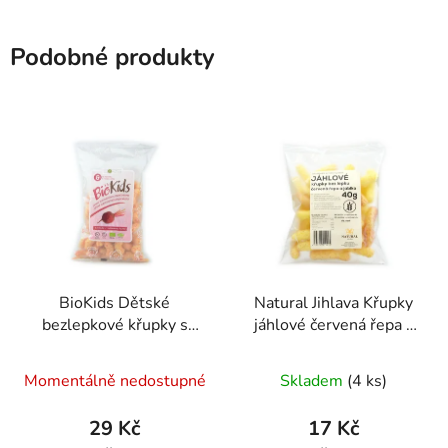
Podobné produkty
BioKids Dětské
Natural Jihlava Křupky
bezlepkové křupky s
jáhlové červená řepa a
červenou řepou BIO -
jablko 40 g
Průměrné
Průměrné
55g
Momentálně nedostupné
Skladem
(4 ks)
hodnocení
hodnocení
produktu
produktu
29 Kč
17 Kč
je
je