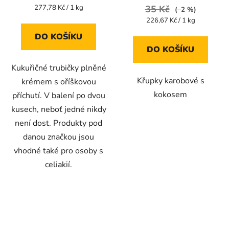
je
je
Měrná
277,78 Kč / 1 kg
35 Kč
(–2 %)
cena:
5,0
5,0
Měrná
226,67 Kč / 1 kg
cena:
z
z
DO KOŠÍKU
5
5
DO KOŠÍKU
hvězdiček.
hvězdiček.
Kukuřičné trubičky plněné
Křupky karobové s
krémem s oříškovou
kokosem
příchutí. V balení po dvou
kusech, neboť jedné nikdy
není dost. Produkty pod
danou značkou jsou
vhodné také pro osoby s
celiakií.