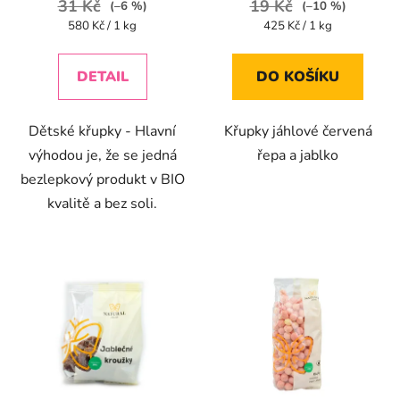
31 Kč
19 Kč
(–6 %)
(–10 %)
5,0
5,0
Měrná
Měrná
580 Kč / 1 kg
425 Kč / 1 kg
cena:
cena:
z
z
5
5
DETAIL
DO KOŠÍKU
hvězdiček.
hvězdiček.
Dětské křupky - Hlavní
Křupky jáhlové červená
výhodou je, že se jedná
řepa a jablko
bezlepkový produkt v BIO
kvalitě a bez soli.