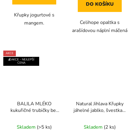
5
5
DO KOŠÍKU
hvězdiček.
hvězdiček.
Křupky jogurtové s
Celihope opaltka s
mangem.
arašídovou náplní máčená
AKCE
💰AKCE - NEJLEPŠÍ
CENA
BALILA MLÉKO
Natural Jihlava Křupky
kukuřičné trubičky bez
jáhelné jablko, švestka a
lepku 18g
dýně 40g
Průměrné
Skladem
(>5 ks)
Skladem
(2 ks)
hodnocení