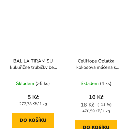
BALILA TIRAMISU
CeliHope Oplatka
kukuřičné trubičky bez
kokosová máčená s
lepku 18g
pohankou bez lepku
Průměrné
Průměrné
34g
Skladem
(>5 ks)
Skladem
(4 ks)
hodnocení
hodnocení
produktu
produktu
5 Kč
16 Kč
je
je
Měrná
277,78 Kč / 1 kg
18 Kč
(–11 %)
cena:
5,0
5,0
Měrná
470,59 Kč / 1 kg
cena:
z
z
DO KOŠÍKU
5
5
DO KOŠÍKU