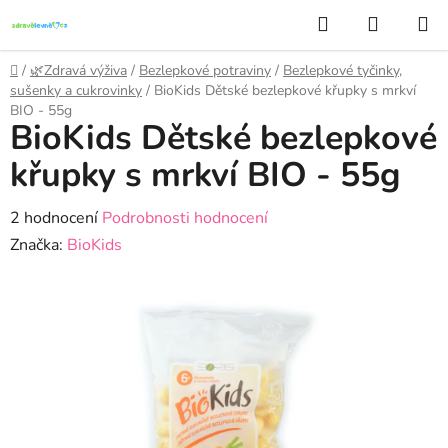
Přejít
Hledat
NÁKUP
na
KOŠÍK
obsah
Domů
/
🌿Zdravá výživa
/
Bezlepkové potraviny
/
Bezlepkové tyčinky,
sušenky a cukrovinky
/
BioKids Dětské bezlepkové křupky s mrkví
BIO - 55g
BioKids Dětské bezlepkové
křupky s mrkví BIO - 55g
Průměrné
2 hodnocení
Podrobnosti hodnocení
hodnocení
Značka:
BioKids
produktu
je
5,0
z
5
hvězdiček.