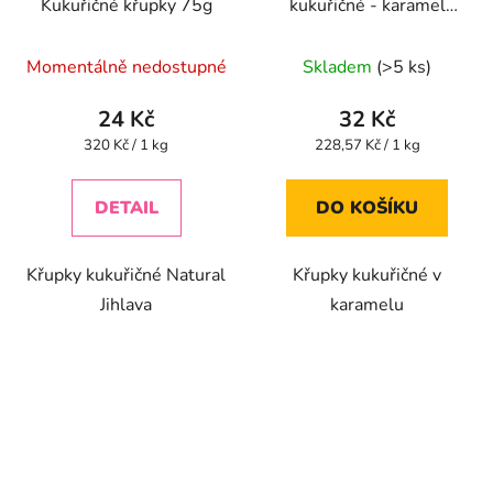
Kukuřičné křupky 75g
kukuřičné - karamel
140g
Průměrné
Průměrné
Momentálně nedostupné
Skladem
(>5 ks)
hodnocení
hodnocení
produktu
produktu
24 Kč
32 Kč
je
je
Měrná
Měrná
320 Kč / 1 kg
228,57 Kč / 1 kg
cena:
cena:
5,0
5,0
z
z
DETAIL
DO KOŠÍKU
5
5
hvězdiček.
hvězdiček.
Křupky kukuřičné Natural
Křupky kukuřičné v
Jihlava
karamelu