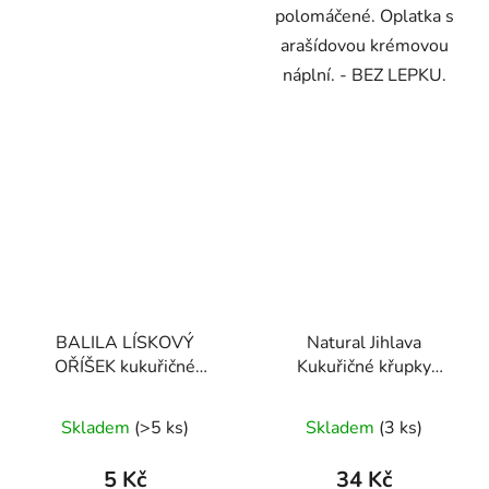
polomáčené. Oplatka s
arašídovou krémovou
náplní. - BEZ LEPKU.
BALILA LÍSKOVÝ
Natural Jihlava
OŘÍŠEK kukuřičné
Kukuřičné křupky
trubičky bez lepku 18g
karobové s kokosem
Průměrné
Průměrné
140 g
Skladem
(>5 ks)
Skladem
(3 ks)
hodnocení
hodnocení
produktu
produktu
5 Kč
34 Kč