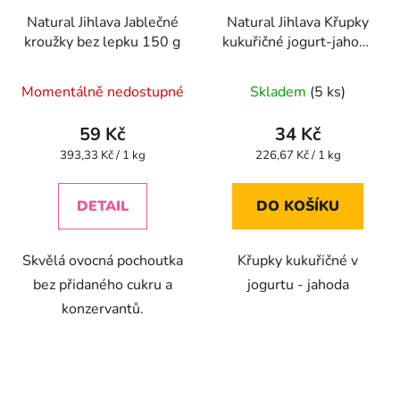
Natural Jihlava Jablečné
Natural Jihlava Křupky
kroužky bez lepku 150 g
kukuřičné jogurt-jahoda
140g
Průměrné
Průměrné
Momentálně nedostupné
Skladem
(5 ks)
hodnocení
hodnocení
produktu
produktu
59 Kč
34 Kč
je
je
Měrná
Měrná
393,33 Kč / 1 kg
226,67 Kč / 1 kg
cena:
cena:
4,5
5,0
z
z
DETAIL
DO KOŠÍKU
5
5
hvězdiček.
hvězdiček.
Skvělá ovocná pochoutka
Křupky kukuřičné v
bez přidaného cukru a
jogurtu - jahoda
konzervantů.