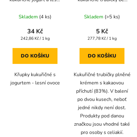
ovoce 140g
lepku 18g
Průměrné
Průměrné
Skladem
(4 ks)
Skladem
(>5 ks)
hodnocení
hodnocení
produktu
produktu
34 Kč
5 Kč
je
je
Měrná
Měrná
242,86 Kč / 1 kg
277,78 Kč / 1 kg
cena:
cena:
5,0
5,0
z
z
DO KOŠÍKU
DO KOŠÍKU
5
5
hvězdiček.
hvězdiček.
Křupky kukuřičné s
Kukuřičné trubičky plněné
jogurtem - lesní ovoce
krémem s kakaovou
příchutí (83%). V balení
po dvou kusech, neboť
jedné nikdy není dost.
Produkty pod danou
značkou jsou vhodné také
pro osoby s celiakií.