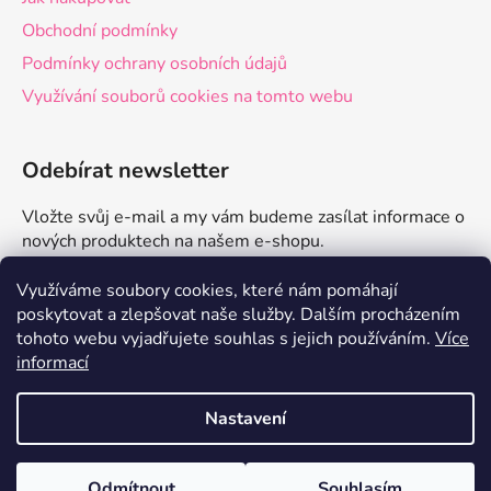
Obchodní podmínky
Podmínky ochrany osobních údajů
Využívání souborů cookies na tomto webu
Odebírat newsletter
Vložte svůj e-mail a my vám budeme zasílat informace o
nových produktech na našem e-shopu.
E-mail
Využíváme soubory cookies, které nám pomáhají
poskytovat a zlepšovat naše služby.
Dalším procházením
tohoto webu vyjadřujete souhlas s jejich používáním.
Více
PŘIHLÁSIT SE
informací
Nastavení
Vytvořil Shoptet
Odmítnout
Souhlasím