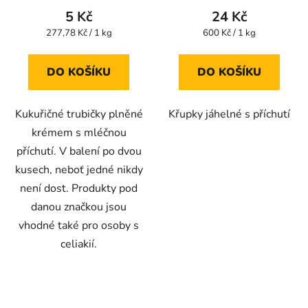
produktu
5 Kč
24 Kč
je
Měrná
Měrná
277,78 Kč / 1 kg
600 Kč / 1 kg
cena:
cena:
4,0
z
DO KOŠÍKU
DO KOŠÍKU
5
hvězdiček.
Kukuřičné trubičky plněné
Křupky jáhelné s příchutí
krémem s mléčnou
příchutí. V balení po dvou
kusech, neboť jedné nikdy
není dost. Produkty pod
danou značkou jsou
vhodné také pro osoby s
celiakií.