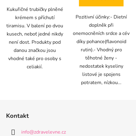
hvězdiček.
hvězdiček.
Kukuřičné trubičky plněné
Pozitivní účinky:- Dietní
krémem s příchutí
doplněk při
tiramisu. V balení po dvou
onemocněních srdce a cév
kusech, neboť jedné nikdy
díky pohance(flavonoid
není dost. Produkty pod
rutin).- Vhodný pro
danou značkou jsou
těhotné ženy -
vhodné také pro osoby s
nedostatek kyseliny
celiakií.
listové je spojens
potratem, nízkou...
Z
á
Kontakt
p
a
info
@
zdravelevne.cz
t