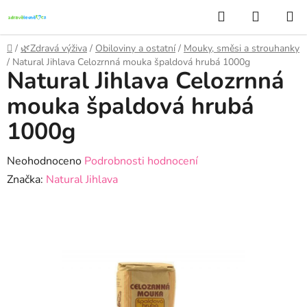
Přejít
Hledat
NÁKUP
na
KOŠÍK
obsah
Domů
/
🌿Zdravá výživa
/
Obiloviny a ostatní
/
Mouky, směsi a strouhanky
/
Natural Jihlava Celozrnná mouka špaldová hrubá 1000g
Natural Jihlava Celozrnná
mouka špaldová hrubá
1000g
Průměrné
Neohodnoceno
Podrobnosti hodnocení
hodnocení
Značka:
Natural Jihlava
produktu
je
0,0
z
5
hvězdiček.