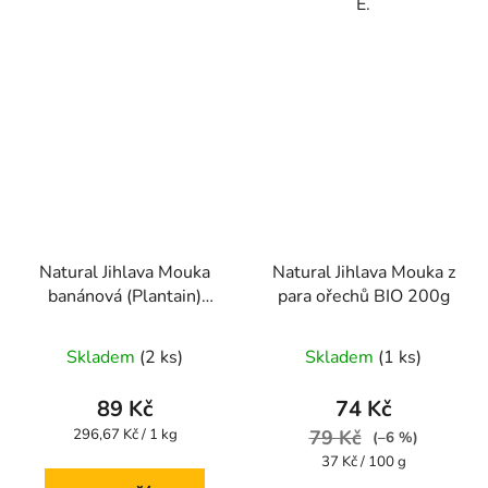
E.
Natural Jihlava Mouka
Natural Jihlava Mouka z
banánová (Plantain)
para ořechů BIO 200g
300g
Skladem
(2 ks)
Skladem
(1 ks)
89 Kč
74 Kč
Měrná
296,67 Kč / 1 kg
79 Kč
(–6 %)
cena:
Měrná
37 Kč / 100 g
cena: