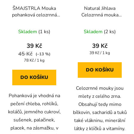
ŠMAJSTRLA Mouka
Natural Jihlava
pohanková celozrnná
Celozrnná mouka
500g
špaldová hladká 1000g
Skladem
(1 ks)
Skladem
(2 ks)
39 Kč
39 Kč
Měrná
45 Kč
39 Kč / 1 kg
(–13 %)
cena:
Měrná
78 Kč / 1 kg
cena:
DO KOŠÍKU
DO KOŠÍKU
Celozrnné mouky jsou
Pohanková je vhodná na
mlety z celého zrna.
pečení chleba, rohlíků,
Obsahují tedy mimo
koláčů, jemného cukroví,
bílkovin, sacharidů a tuků
sušenek, palačinek,
také vlákninu, minerální
placek, na zásmažku, v
látky z klíčků a vitamíny.