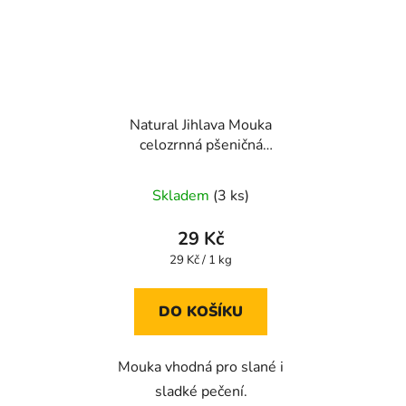
Natural Jihlava Mouka
celozrnná pšeničná
speciál 1000g
Skladem
(3 ks)
29 Kč
Měrná
29 Kč / 1 kg
cena:
DO KOŠÍKU
Mouka vhodná pro slané i
sladké pečení.