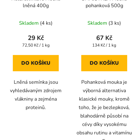
lněná 400g
pohanková 500g
Skladem
(4 ks)
Skladem
(3 ks)
29 Kč
67 Kč
Měrná
Měrná
72,50 Kč / 1 kg
134 Kč / 1 kg
cena:
cena:
DO KOŠÍKU
DO KOŠÍKU
Lněná semínka jsou
Pohanková mouka je
vyhledávaným zdrojem
výborná alternativa
vlákniny a zejména
klasické mouky, kromě
proteinů.
toho, že je bezlepková,
blahodárně působí na
cévy díky vysokému
obsahu rutinu a vitamínu