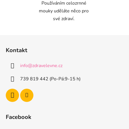
Používáním celozrnné
mouky uděláte něco pro
své zdraví.
Z
á
Kontakt
p
a
info
@
zdravelevne.cz
t
í
739 819 442 (Po-Pá:9-15 h)
Facebook