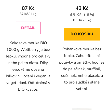
87 Kč
42 Kč
Měrná
87 Kč / 1 kg
45 Kč
(–6 %)
cena:
Měrná
105 Kč / 1 kg
cena:
DETAIL
DO KOŠÍKU
Kokosová mouka BIO
Pohanková mouka bez
1000 g Wolfberry je bez
lepku. Zahustíte s ní
lepku, vhodná pro celiaky
polévky a omáčky, hodí se
nebo paleo dietu. Díky
do palačinek, muffinů,
vysokému obsahu
sušenek, nebo placek, a
bílkovin ji ocení i vegani a
to pro sladké i slané
vegetariáni. Odtučněná v
vaření.
BIO kvalitě.