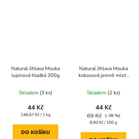
Natural Jihlava Mouka
Natural Jihlava Mouka
lupinová hladká 300g
kokosová jemně mletá
BIO 500g
Skladem
(3 ks)
Skladem
(2 ks)
44 Kč
44 Kč
Měrná
146,67 Kč / 1 kg
69 Kč
(–36 %)
cena:
Měrná
8,80 Kč / 100 g
cena:
DO KOŠÍKU