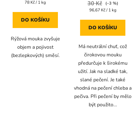
Měrná
78 Kč / 1 kg
30 Kč
(–3 %)
cena:
Měrná
96,67 Kč / 1 kg
cena:
DO KOŠÍKU
DO KOŠÍKU
Rýžová mouka zvyšuje
Má neutrální chuť, což
objem a pojivost
čirokovou mouku
(bezlepkových) směsí.
předurčuje k širokému
užití. Jak na sladké tak,
slané pečení. Je také
vhodná na pečení chleba a
pečiva. Při pečení by mělo
být použito...