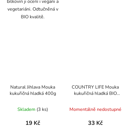
bílkovin ji ocení i vegani a
vegetariáni. Odtučněná v
BIO kvalitě.
Natural Jihlava Mouka
COUNTRY LIFE Mouka
kukuřičná hladká 400g
kukuřičná hladká BIO
400 g
Průměrné
Skladem
(3 ks)
Momentálně nedostupné
hodnocení
produktu
19 Kč
33 Kč
je