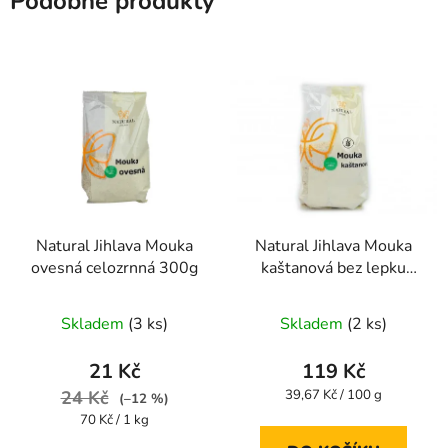
Podobné produkty
Natural Jihlava Mouka
Natural Jihlava Mouka
ovesná celozrnná 300g
kaštanová bez lepku
300 g
Skladem
(3 ks)
Skladem
(2 ks)
21 Kč
119 Kč
Měrná
24 Kč
39,67 Kč / 100 g
(–12 %)
cena:
Měrná
70 Kč / 1 kg
cena: