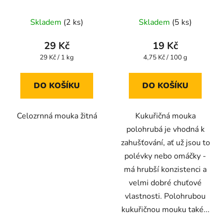
1000g
400g
Skladem
(2 ks)
Skladem
(5 ks)
29 Kč
19 Kč
Měrná
Měrná
29 Kč / 1 kg
4,75 Kč / 100 g
cena:
cena:
DO KOŠÍKU
DO KOŠÍKU
Celozrnná mouka žitná
Kukuřičná mouka
polohrubá je vhodná k
zahušťování, ať už jsou to
polévky nebo omáčky -
má hrubší konzistenci a
velmi dobré chuťové
vlastnosti. Polohrubou
kukuřičnou mouku také...