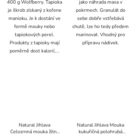
400 g Wolfberry. Tapioka
jako náhrada masa v
je škrob získaný z kořene
pokrmech. Granulát do
manioku. Je k dostání ve
sebe dobře vstřebává
formě mouky nebo
chutě, lze ho tedy předem
tapiokových perel.
marinovat. Vhodný pro
Produkty z tapioky mají
přípravu nádivek.
poměrně dost kalorií,...
Natural Jihlava
Natural Jihlava Mouka
Celozrnná mouka žitná
kukuřičná polohrubá