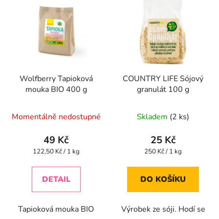
Wolfberry Tapioková
COUNTRY LIFE Sójový
mouka BIO 400 g
granulát 100 g
Průměrné
Momentálně nedostupné
Skladem
(2 ks)
hodnocení
produktu
49 Kč
25 Kč
je
Měrná
Měrná
122,50 Kč / 1 kg
250 Kč / 1 kg
cena:
cena:
5,0
z
DETAIL
DO KOŠÍKU
5
hvězdiček.
Tapioková mouka BIO
Výrobek ze sóji. Hodí se