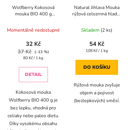
Wolfberry Kokosová
Natural Jihlava Mouka
mouka BIO 400 g
rýžová celozrnná hladká
Wolfberry Kokosová
500g
mouka Bio 400 g
Momentálně nedostupné
Skladem
(2 ks)
32 Kč
54 Kč
Měrná
37 Kč
108 Kč / 1 kg
(–13 %)
cena:
Měrná
80 Kč / 1 kg
cena:
DO KOŠÍKU
DETAIL
Rýžová mouka zvyšuje
Kokosová mouka
objem a pojivost
Wolfberry BIO 400 g je
(bezlepkových) směsí.
bez lepku, vhodná pro
celiaky nebo paleo dietu.
Díky vysokému obsahu