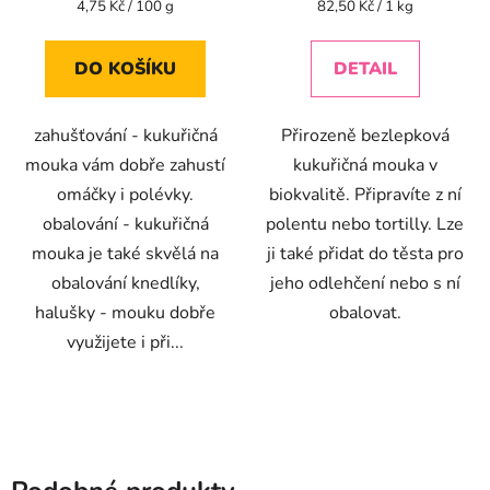
Měrná
Měrná
4,75 Kč / 100 g
82,50 Kč / 1 kg
cena:
cena:
5,0
z
DO KOŠÍKU
DETAIL
5
hvězdiček.
zahušťování - kukuřičná
Přirozeně bezlepková
mouka vám dobře zahustí
kukuřičná mouka v
omáčky i polévky.
biokvalitě. Připravíte z ní
obalování - kukuřičná
polentu nebo tortilly. Lze
mouka je také skvělá na
ji také přidat do těsta pro
obalování knedlíky,
jeho odlehčení nebo s ní
halušky - mouku dobře
obalovat.
využijete i při...