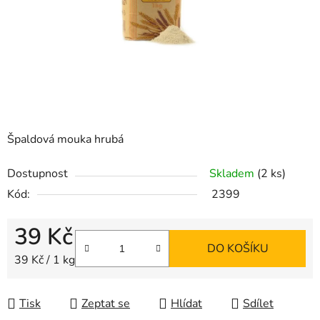
Špaldová mouka hrubá
Dostupnost
Skladem
(2 ks)
Kód:
2399
39 Kč
DO KOŠÍKU
Měrná cena:
39 Kč / 1 kg
Tisk
Zeptat se
Hlídat
Sdílet