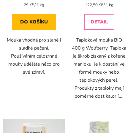
je
Měrná
Měrná
29 Kč / 1 kg
122,50 Kč / 1 kg
cena:
cena:
5,0
z
DO KOŠÍKU
DETAIL
5
hvězdiček.
Mouka vhodná pro slané i
Tapioková mouka BIO
sladké pečení.
400 g Wolfberry. Tapioka
Používáním celozrnné
je škrob získaný z kořene
mouky uděláte něco pro
manioku. Je k dostání ve
své zdraví.
formě mouky nebo
tapiokových perel.
Produkty z tapioky mají
poměrně dost kalorií,...