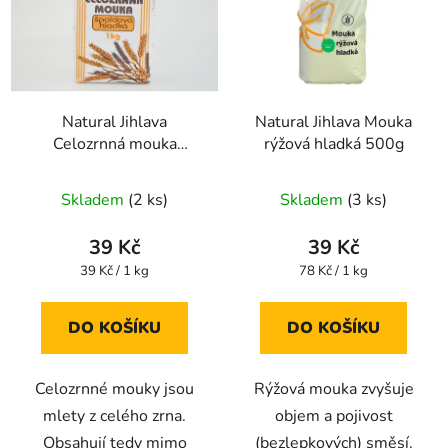
Natural Jihlava
Natural Jihlava Mouka
Celozrnná mouka
rýžová hladká 500g
špaldová hladká 1000g
Skladem
(2 ks)
Skladem
(3 ks)
39 Kč
39 Kč
Měrná
Měrná
39 Kč / 1 kg
78 Kč / 1 kg
cena:
cena:
DO KOŠÍKU
DO KOŠÍKU
Celozrnné mouky jsou
Rýžová mouka zvyšuje
mlety z celého zrna.
objem a pojivost
Obsahují tedy mimo
(bezlepkových) směsí.