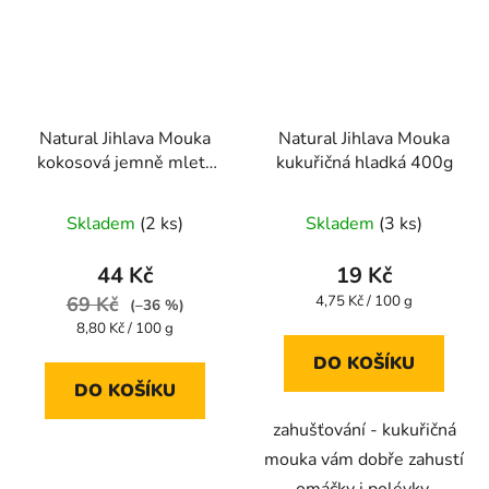
Natural Jihlava Mouka
Natural Jihlava Mouka
kokosová jemně mletá
kukuřičná hladká 400g
BIO 500g
Skladem
(2 ks)
Skladem
(3 ks)
44 Kč
19 Kč
Měrná
69 Kč
4,75 Kč / 100 g
(–36 %)
cena:
Měrná
8,80 Kč / 100 g
cena:
DO KOŠÍKU
DO KOŠÍKU
zahušťování - kukuřičná
mouka vám dobře zahustí