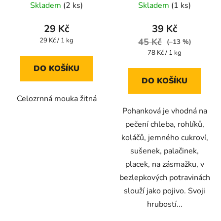
Skladem
(2 ks)
Skladem
(1 ks)
29 Kč
39 Kč
Měrná
29 Kč / 1 kg
45 Kč
(–13 %)
cena:
Měrná
78 Kč / 1 kg
cena:
DO KOŠÍKU
DO KOŠÍKU
Celozrnná mouka žitná
Pohanková je vhodná na
pečení chleba, rohlíků,
koláčů, jemného cukroví,
sušenek, palačinek,
placek, na zásmažku, v
bezlepkových potravinách
slouží jako pojivo. Svoji
hrubostí...