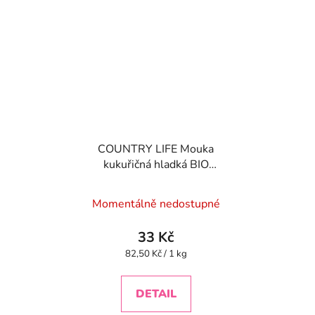
COUNTRY LIFE Mouka
kukuřičná hladká BIO
400 g
Průměrné
Momentálně nedostupné
hodnocení
produktu
33 Kč
je
Měrná
82,50 Kč / 1 kg
cena:
5,0
z
DETAIL
5