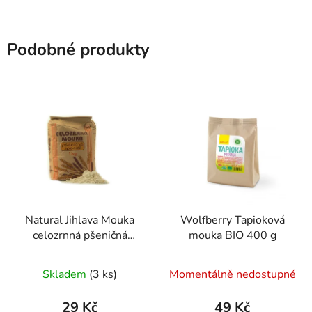
Podobné produkty
Natural Jihlava Mouka
Wolfberry Tapioková
celozrnná pšeničná
mouka BIO 400 g
speciál 1000g
Průměrné
Skladem
(3 ks)
Momentálně nedostupné
hodnocení
produktu
29 Kč
49 Kč