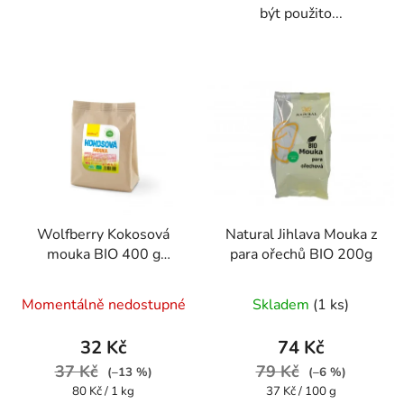
být použito...
Wolfberry Kokosová
Natural Jihlava Mouka z
mouka BIO 400 g
para ořechů BIO 200g
Wolfberry Kokosová
mouka Bio 400 g
Momentálně nedostupné
Skladem
(1 ks)
32 Kč
74 Kč
37 Kč
79 Kč
(–13 %)
(–6 %)
Měrná
Měrná
80 Kč / 1 kg
37 Kč / 100 g