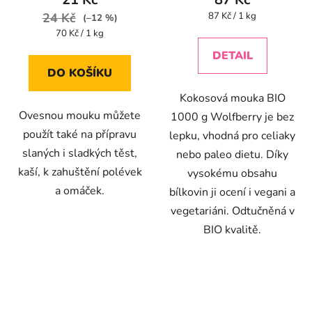
Měrná
24 Kč
87 Kč / 1 kg
(–12 %)
cena:
Měrná
70 Kč / 1 kg
cena:
DETAIL
DO KOŠÍKU
Kokosová mouka BIO
Ovesnou mouku můžete
1000 g Wolfberry je bez
použít také na přípravu
lepku, vhodná pro celiaky
slaných i sladkých těst,
nebo paleo dietu. Díky
kaší, k zahuštění polévek
vysokému obsahu
a omáček.
bílkovin ji ocení i vegani a
vegetariáni. Odtučněná v
BIO kvalitě.