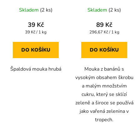
Skladem
(2 ks)
Skladem
(2 ks)
39 Kč
89 Kč
Měrná
Měrná
39 Kč / 1 kg
296,67 Kč / 1 kg
cena:
cena:
DO KOŠÍKU
DO KOŠÍKU
Špaldová mouka hrubá
Mouka z banánů s
vysokým obsahem škrobu
a malým množstvím
cukru, který se sklízí
zeleně a široce se používá
jako vařená zelenina v
tropech.