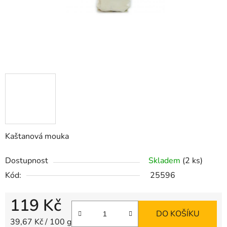
Kaštanová mouka
Dostupnost
Skladem
(2 ks)
Kód:
25596
119 Kč
DO KOŠÍKU
Měrná cena:
39,67 Kč / 100 g