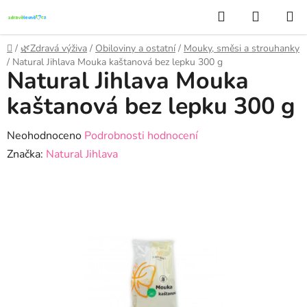
Přejít
Hledat
NÁKUP
na
KOŠÍK
obsah
Domů
/
🌿Zdravá výživa
/
Obiloviny a ostatní
/
Mouky, směsi a strouhanky
/
Natural Jihlava Mouka kaštanová bez lepku 300 g
Natural Jihlava Mouka
kaštanová bez lepku 300 g
Průměrné
Neohodnoceno
Podrobnosti hodnocení
hodnocení
Značka:
Natural Jihlava
produktu
je
0,0
z
5
hvězdiček.