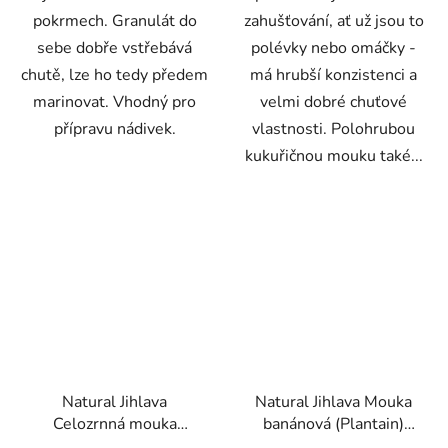
pokrmech. Granulát do
zahušťování, ať už jsou to
sebe dobře vstřebává
polévky nebo omáčky -
chutě, lze ho tedy předem
má hrubší konzistenci a
marinovat. Vhodný pro
velmi dobré chuťové
přípravu nádivek.
vlastnosti. Polohrubou
kukuřičnou mouku také...
Natural Jihlava
Natural Jihlava Mouka
Celozrnná mouka
banánová (Plantain)
špaldová hrubá 1000g
300g