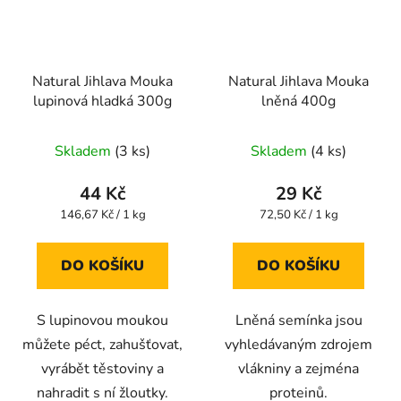
Natural Jihlava Mouka
Natural Jihlava Mouka
lupinová hladká 300g
lněná 400g
Skladem
(3 ks)
Skladem
(4 ks)
44 Kč
29 Kč
Měrná
Měrná
146,67 Kč / 1 kg
72,50 Kč / 1 kg
cena:
cena:
DO KOŠÍKU
DO KOŠÍKU
S lupinovou moukou
Lněná semínka jsou
můžete péct, zahušťovat,
vyhledávaným zdrojem
vyrábět těstoviny a
vlákniny a zejména
nahradit s ní žloutky.
proteinů.