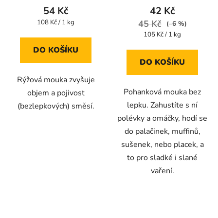
54 Kč
42 Kč
Měrná
108 Kč / 1 kg
45 Kč
(–6 %)
cena:
Měrná
105 Kč / 1 kg
cena:
DO KOŠÍKU
DO KOŠÍKU
Rýžová mouka zvyšuje
Pohanková mouka bez
objem a pojivost
lepku. Zahustíte s ní
(bezlepkových) směsí.
polévky a omáčky, hodí se
do palačinek, muffinů,
sušenek, nebo placek, a
to pro sladké i slané
vaření.