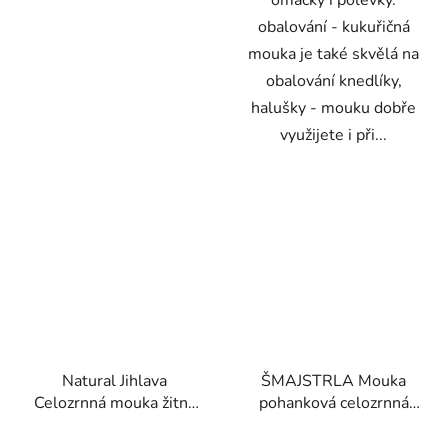
omáčky i polévky.
obalování - kukuřičná
mouka je také skvělá na
obalování knedlíky,
halušky - mouku dobře
využijete i při...
Natural Jihlava
ŠMAJSTRLA Mouka
Celozrnná mouka žitná
pohanková celozrnná
1000g
500g