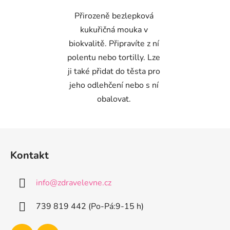
hvězdiček.
Přirozeně bezlepková
kukuřičná mouka v
biokvalitě. Připravíte z ní
polentu nebo tortilly. Lze
ji také přidat do těsta pro
jeho odlehčení nebo s ní
obalovat.
Z
á
Kontakt
p
a
info
@
zdravelevne.cz
t
í
739 819 442 (Po-Pá:9-15 h)