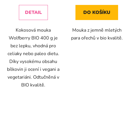
cena:
cena:
DETAIL
DO KOŠÍKU
Kokosová mouka
Mouka z jemně mletých
Wolfberry BIO 400 g je
para ořechů v bio kvalitě.
bez lepku, vhodná pro
celiaky nebo paleo dietu.
Díky vysokému obsahu
bílkovin ji ocení i vegani a
vegetariáni. Odtučněná v
BIO kvalitě.