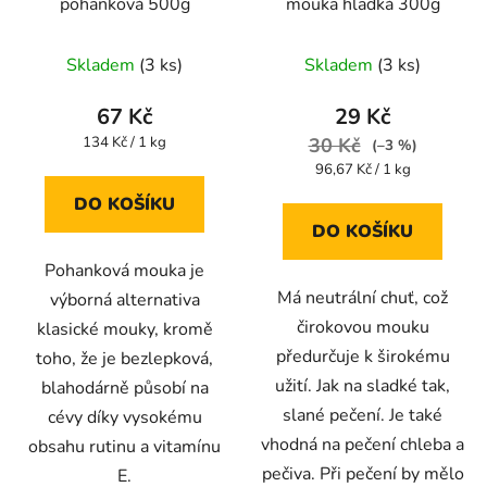
pohanková 500g
mouka hladká 300g
Skladem
(3 ks)
Skladem
(3 ks)
67 Kč
29 Kč
Měrná
134 Kč / 1 kg
30 Kč
(–3 %)
cena:
Měrná
96,67 Kč / 1 kg
cena:
DO KOŠÍKU
DO KOŠÍKU
Pohanková mouka je
Má neutrální chuť, což
výborná alternativa
čirokovou mouku
klasické mouky, kromě
předurčuje k širokému
toho, že je bezlepková,
užití. Jak na sladké tak,
blahodárně působí na
slané pečení. Je také
cévy díky vysokému
vhodná na pečení chleba a
obsahu rutinu a vitamínu
pečiva. Při pečení by mělo
E.