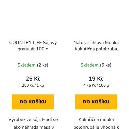
COUNTRY LIFE Sójový
Natural Jihlava Mouka
granulát 100 g
kukuřičná polohrubá
400g
Skladem
(2 ks)
Skladem
(5 ks)
25 Kč
19 Kč
Měrná
Měrná
250 Kč / 1 kg
4,75 Kč / 100 g
cena:
cena:
DO KOŠÍKU
DO KOŠÍKU
Výrobek ze sóji. Hodí se
Kukuřičná mouka
jako náhrada masa v
polohrubá je vhodná k