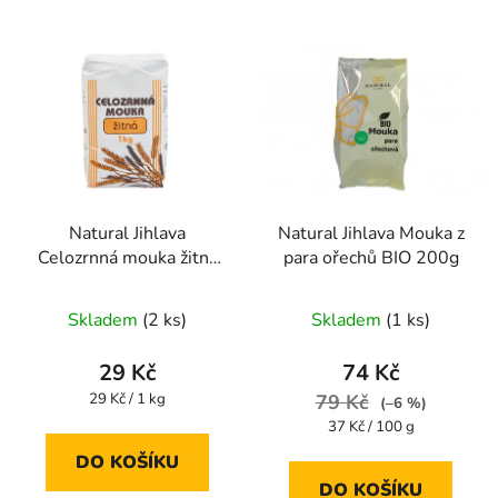
Natural Jihlava
Natural Jihlava Mouka z
Celozrnná mouka žitná
para ořechů BIO 200g
1000g
Skladem
(2 ks)
Skladem
(1 ks)
29 Kč
74 Kč
Měrná
29 Kč / 1 kg
79 Kč
(–6 %)
cena:
Měrná
37 Kč / 100 g
cena:
DO KOŠÍKU
DO KOŠÍKU