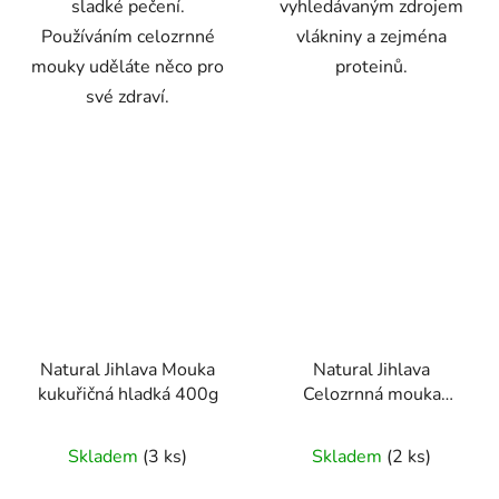
sladké pečení.
vyhledávaným zdrojem
Používáním celozrnné
vlákniny a zejména
mouky uděláte něco pro
proteinů.
své zdraví.
Natural Jihlava Mouka
Natural Jihlava
kukuřičná hladká 400g
Celozrnná mouka
špaldová hladká 1000g
Skladem
(3 ks)
Skladem
(2 ks)