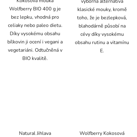
Kokosová mouka
výborná alternativa
Wolfberry BIO 400 g je
klasické mouky, kromě
bez lepku, vhodná pro
toho, že je bezlepková,
celiaky nebo paleo dietu.
blahodárně působí na
Díky vysokému obsahu
cévy díky vysokému
bílkovin ji ocení i vegani a
obsahu rutinu a vitamínu
vegetariáni. Odtučněná v
E.
BIO kvalitě.
Natural Jihlava
Wolfberry Kokosová