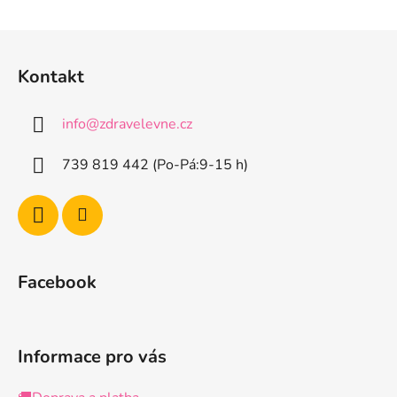
Z
á
Kontakt
p
a
info
@
zdravelevne.cz
t
í
739 819 442 (Po-Pá:9-15 h)
Facebook
Informace pro vás