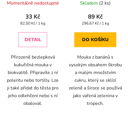
Momentálně nedostupné
Skladem
(2 ks)
hodnocení
produktu
33 Kč
89 Kč
je
Měrná
Měrná
82,50 Kč / 1 kg
296,67 Kč / 1 kg
cena:
cena:
5,0
z
DETAIL
DO KOŠÍKU
5
hvězdiček.
Přirozeně bezlepková
Mouka z banánů s
kukuřičná mouka v
vysokým obsahem škrobu
biokvalitě. Připravíte z ní
a malým množstvím
polentu nebo tortilly. Lze
cukru, který se sklízí
ji také přidat do těsta pro
zeleně a široce se používá
jeho odlehčení nebo s ní
jako vařená zelenina v
obalovat.
tropech.