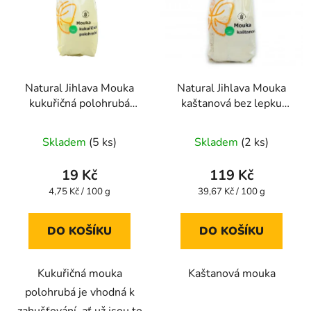
Natural Jihlava Mouka
Natural Jihlava Mouka
kukuřičná polohrubá
kaštanová bez lepku
400g
300 g
Skladem
(5 ks)
Skladem
(2 ks)
19 Kč
119 Kč
Měrná
Měrná
4,75 Kč / 100 g
39,67 Kč / 100 g
cena:
cena:
DO KOŠÍKU
DO KOŠÍKU
Kukuřičná mouka
Kaštanová mouka
polohrubá je vhodná k