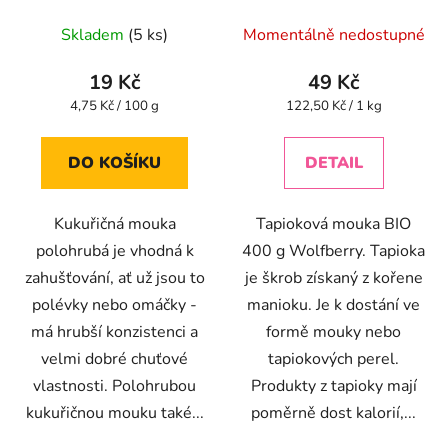
400g
Průměrné
Skladem
(5 ks)
Momentálně nedostupné
hodnocení
produktu
19 Kč
49 Kč
je
Měrná
Měrná
4,75 Kč / 100 g
122,50 Kč / 1 kg
cena:
cena:
5,0
z
DO KOŠÍKU
DETAIL
5
hvězdiček.
Kukuřičná mouka
Tapioková mouka BIO
polohrubá je vhodná k
400 g Wolfberry. Tapioka
zahušťování, ať už jsou to
je škrob získaný z kořene
polévky nebo omáčky -
manioku. Je k dostání ve
má hrubší konzistenci a
formě mouky nebo
velmi dobré chuťové
tapiokových perel.
vlastnosti. Polohrubou
Produkty z tapioky mají
kukuřičnou mouku také...
poměrně dost kalorií,...