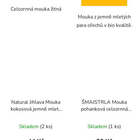
Celozrnná mouka žitná
Mouka z jemně mletých
para ořechů v bio kvalitě.
Natural Jihlava Mouka
ŠMAJSTRLA Mouka
kokosová jemně mletá
pohanková celozrnná
BIO 500g
500g
Skladem
(2 ks)
Skladem
(1 ks)