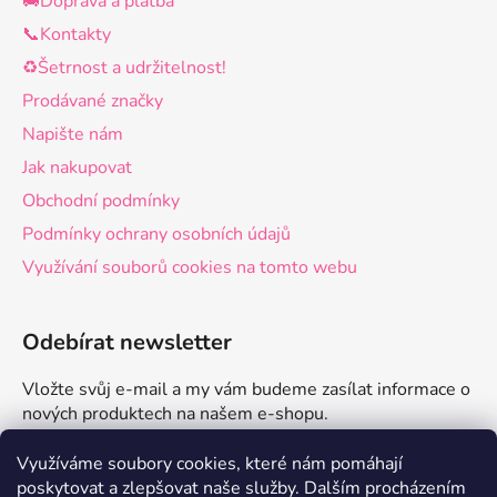
🚚Doprava a platba
📞Kontakty
♻️Šetrnost a udržitelnost!
Prodávané značky
Napište nám
Jak nakupovat
Obchodní podmínky
Podmínky ochrany osobních údajů
Využívání souborů cookies na tomto webu
Odebírat newsletter
Vložte svůj e-mail a my vám budeme zasílat informace o
nových produktech na našem e-shopu.
E-mail
Využíváme soubory cookies, které nám pomáhají
poskytovat a zlepšovat naše služby.
Dalším procházením