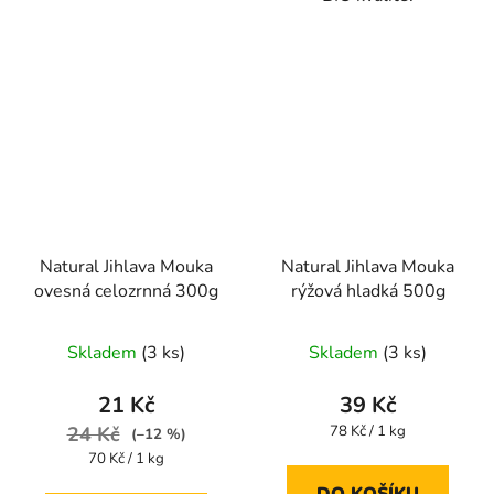
Natural Jihlava Mouka
Natural Jihlava Mouka
ovesná celozrnná 300g
rýžová hladká 500g
Skladem
(3 ks)
Skladem
(3 ks)
21 Kč
39 Kč
Měrná
24 Kč
78 Kč / 1 kg
(–12 %)
cena:
Měrná
70 Kč / 1 kg
cena:
DO KOŠÍKU