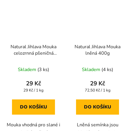
Natural Jihlava Mouka
Natural Jihlava Mouka
celozrnná pšeničná
lněná 400g
speciál 1000g
Skladem
(3 ks)
Skladem
(4 ks)
29 Kč
29 Kč
Měrná
Měrná
29 Kč / 1 kg
72,50 Kč / 1 kg
cena:
cena:
DO KOŠÍKU
DO KOŠÍKU
Mouka vhodná pro slané i
Lněná semínka jsou