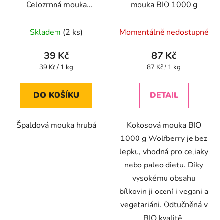
Celozrnná mouka
mouka BIO 1000 g
špaldová hrubá 1000g
Skladem
(2 ks)
Momentálně nedostupné
39 Kč
87 Kč
Měrná
Měrná
39 Kč / 1 kg
87 Kč / 1 kg
cena:
cena:
DO KOŠÍKU
DETAIL
Špaldová mouka hrubá
Kokosová mouka BIO
1000 g Wolfberry je bez
lepku, vhodná pro celiaky
nebo paleo dietu. Díky
vysokému obsahu
bílkovin ji ocení i vegani a
vegetariáni. Odtučněná v
BIO kvalitě.