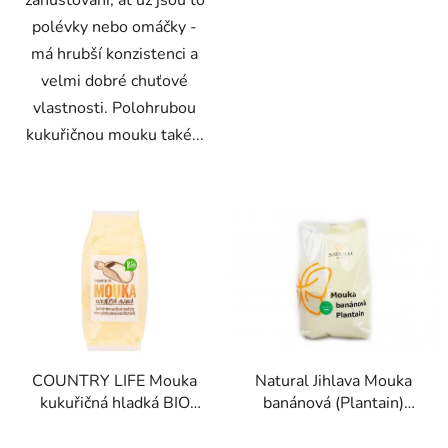
zahušťování, ať už jsou to
polévky nebo omáčky -
má hrubší konzistenci a
velmi dobré chuťové
vlastnosti. Polohrubou
kukuřičnou mouku také...
COUNTRY LIFE Mouka
Natural Jihlava Mouka
kukuřičná hladká BIO
banánová (Plantain)
400 g
300g
Průměrné