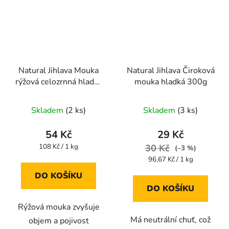
Natural Jihlava Mouka
Natural Jihlava Čiroková
rýžová celozrnná hladká
mouka hladká 300g
500g
Skladem
(2 ks)
Skladem
(3 ks)
54 Kč
29 Kč
Měrná
108 Kč / 1 kg
30 Kč
(–3 %)
cena:
Měrná
96,67 Kč / 1 kg
cena:
DO KOŠÍKU
DO KOŠÍKU
Rýžová mouka zvyšuje
Má neutrální chuť, což
objem a pojivost