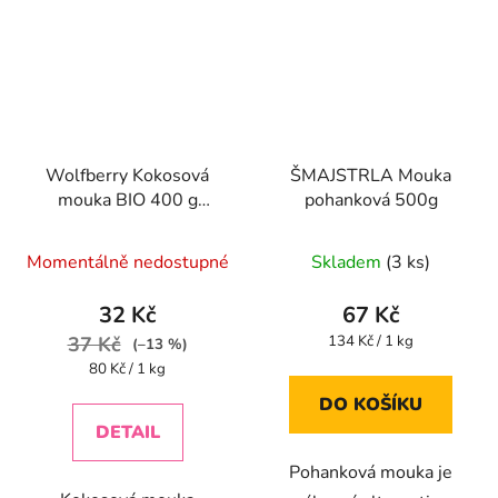
Wolfberry Kokosová
ŠMAJSTRLA Mouka
mouka BIO 400 g
pohanková 500g
Wolfberry Kokosová
mouka Bio 400 g
Momentálně nedostupné
Skladem
(3 ks)
32 Kč
67 Kč
Měrná
37 Kč
134 Kč / 1 kg
(–13 %)
cena:
Měrná
80 Kč / 1 kg
cena:
DO KOŠÍKU
DETAIL
Pohanková mouka je