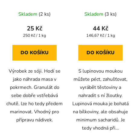
Skladem
(2 ks)
Skladem
(3 ks)
25 Kč
44 Kč
Měrná
Měrná
250 Kč / 1 kg
146,67 Kč / 1 kg
cena:
cena:
DO KOŠÍKU
DO KOŠÍKU
Výrobek ze sóji. Hodí se
S lupinovou moukou
jako náhrada masa v
můžete péct, zahušťovat,
pokrmech. Granulát do
vyrábět těstoviny a
sebe dobře vstřebává
nahradit s ní žloutky.
chutě, lze ho tedy předem
Lupinová mouka je bohatá
marinovat. Vhodný pro
na bílkoviny, ale obsahuje
přípravu nádivek.
minimum sacharidů. Je
tedy vhodná při...