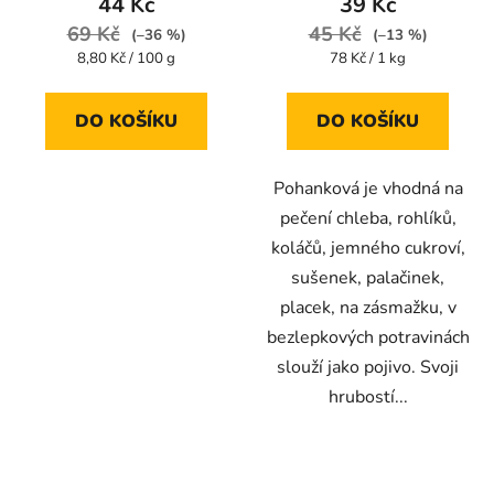
44 Kč
39 Kč
69 Kč
45 Kč
(–36 %)
(–13 %)
Měrná
Měrná
8,80 Kč / 100 g
78 Kč / 1 kg
cena:
cena:
DO KOŠÍKU
DO KOŠÍKU
Pohanková je vhodná na
pečení chleba, rohlíků,
koláčů, jemného cukroví,
sušenek, palačinek,
placek, na zásmažku, v
bezlepkových potravinách
slouží jako pojivo. Svoji
hrubostí...