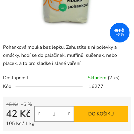
45 KČ
–6 %
Pohanková mouka bez lepku. Zahustíte s ní polévky a
omáčky, hodí se do palačinek, muffinů, sušenek, nebo
placek, a to pro sladké i slané vaření.
Dostupnost
Skladem
(2 ks)
Kód:
16277
45 Kč
–6 %
42 Kč
DO KOŠÍKU
Měrná cena:
105 Kč / 1 kg