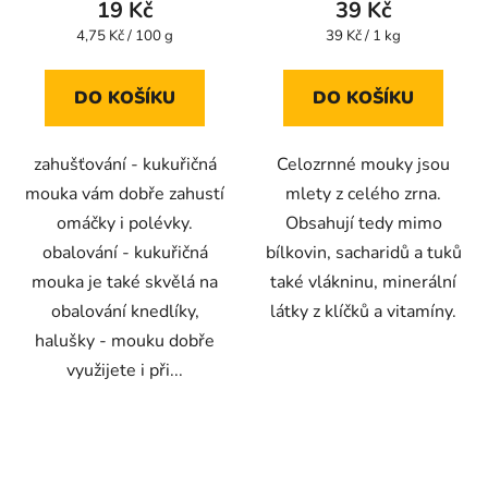
19 Kč
39 Kč
Měrná
Měrná
4,75 Kč / 100 g
39 Kč / 1 kg
cena:
cena:
DO KOŠÍKU
DO KOŠÍKU
zahušťování - kukuřičná
Celozrnné mouky jsou
mouka vám dobře zahustí
mlety z celého zrna.
omáčky i polévky.
Obsahují tedy mimo
obalování - kukuřičná
bílkovin, sacharidů a tuků
mouka je také skvělá na
také vlákninu, minerální
obalování knedlíky,
látky z klíčků a vitamíny.
halušky - mouku dobře
využijete i při...