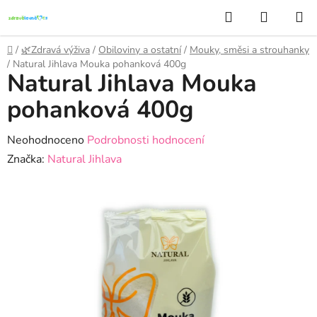
Přejít
Hledat
NÁKUP
na
KOŠÍK
obsah
Domů
/
🌿Zdravá výživa
/
Obiloviny a ostatní
/
Mouky, směsi a strouhanky
/
Natural Jihlava Mouka pohanková 400g
Natural Jihlava Mouka
pohanková 400g
Průměrné
Neohodnoceno
Podrobnosti hodnocení
hodnocení
Značka:
Natural Jihlava
produktu
je
0,0
z
5
hvězdiček.